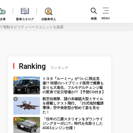
検索
MENU
古車
新車カタログ
自動車求人
展」で電動モビリティベースユニットを披露
Ranking
ランキング
トヨタ『ルーミー』がついに弱点克
服!? 待望のハイブリッド採用で燃費も
走りも大進化、フルモデルチェンジ級
の変身で近日登場か!? 【予想CG付き】
航空自衛隊、謎の未確認大型ミサイル
を搭載しテスト飛行。「25式地対艦誘
導弾」空中発射型が初めて姿を見せ
た！
「往年の三菱スタリオンをダウンサイ
ジングターボに!?」時代を先取りした
4G63エンジン仕様！