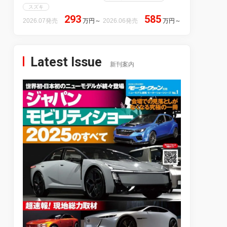
スズキ
293
585
2026.07発売
万円
～
2026.06発売
万円
～
Latest Issue
新刊案内