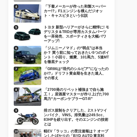
「下着メーカーが作った和製スーパー
カー!?」F1エンジンを積んだジオッ
ト・キャスピタという伝説
トヨタ 新型ハリアーがさらに精悍に! モ
デリスタ＆TRDが専用カスタムパーツ
を一斉発売、スポーティさを大幅パワ
ーアップ!
「ジムニーノマド」の“弱点”は本当
か？ 買う前に知っておきたい5つのポイ
ント！小回り、燃費、101馬力、5速MT
を徹底チェック
「GR86は“現代のシルビア”になったの
か!?」ドリフト黄金期を生きた達人、
その答え
「2700発のリベット補強まで自ら施
工！」居酒屋マスターが作り上げた700
馬力“カーボンケブラーGT-R”
排ガス規制をクリアした、2ストVツイ
ンバイク、VINS。排気量は249.5cc、
83HPを絞り出す。そのエンジンの技術
とは
軽EV「ラッコ」の受注速報は？ オープ
ンしたばかりの「BYD AUTO 東京杉