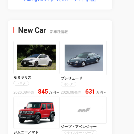
New Car
新車種情報
ＧＲヤリス
プレリュード
トヨタ
ホンダ
845
631
2026.08発売
万円
～
2026.08発売
万円
～
ジープ・アベンジャー
ジムニーノマド
クライスラー・ジープ