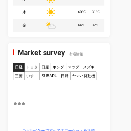
木
40°C
31°C
金
44°C
32°C
Market survey
市場情報
日経
トヨタ
日産
ホンダ
マツダ
スズキ
三菱
いすゞ
SUBARU
日野
ヤマハ発動機
TradingViewですべてのマーケットを追跡