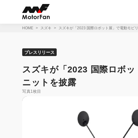
コ
ン
テ
ン
ツ
HOME
スズキ
スズキが「2023 国際ロボット展」で電動モビ
へ
ス
キ
ッ
プレスリリース
プ
スズキが「2023 国際ロ
ニットを披露
写真1枚目