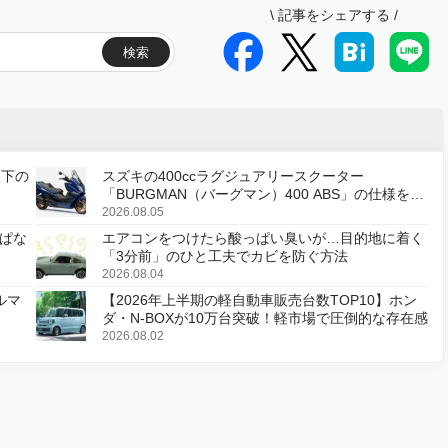
\
記事をシェアする
/
検索
天下の
スズキの400ccラグジュアリースクーター
「BURGMAN（バーグマン）400 ABS」の仕様を変
更し、8月18日に発売
2026.08.05
ぱな
エアコンをつけたら酸っぱい臭いが…目的地に着く
「3分前」のひと工夫でカビを防ぐ方法
2026.08.04
ルマ
【2026年上半期の軽自動車販売台数TOP10】ホン
ダ・N-BOXが10万台突破！軽市場で圧倒的な存在感
2026.08.02