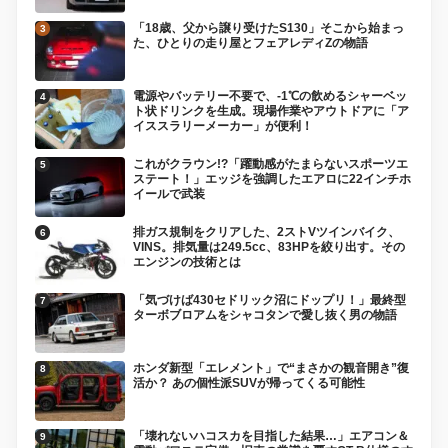
「18歳、父から譲り受けたS130」そこから始まっ
た、ひとりの走り屋とフェアレディZの物語
電源やバッテリー不要で、-1℃の飲めるシャーベッ
ト状ドリンクを生成。現場作業やアウトドアに「ア
イススラリーメーカー」が便利！
これがクラウン!?「躍動感がたまらないスポーツエ
ステート！」エッジを強調したエアロに22インチホ
イールで武装
排ガス規制をクリアした、2ストVツインバイク、
VINS。排気量は249.5cc、83HPを絞り出す。その
エンジンの技術とは
「気づけば430セドリック沼にドップリ！」最終型
ターボブロアムをシャコタンで愛し抜く男の物語
ホンダ新型「エレメント」で“まさかの観音開き”復
活か？ あの個性派SUVが帰ってくる可能性
「壊れないハコスカを目指した結果…」エアコン＆