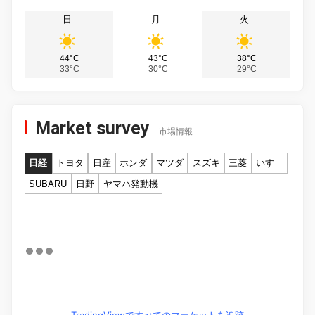
日
月
火
44°C
43°C
38°C
33°C
30°C
29°C
Market survey
市場情報
日経
トヨタ
日産
ホンダ
マツダ
スズキ
三菱
いすゞ
SUBARU
日野
ヤマハ発動機