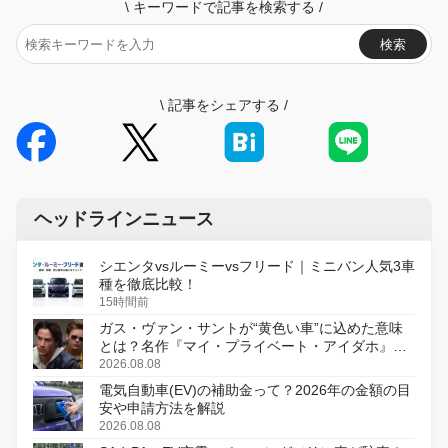
\
キーワードで記事を検索する
/
検索
\
記事をシェアする
/
ヘッドラインニュース
シエンタvsルーミーvsフリード｜ミニバン人気3車
種を徹底比較！
15時間前
ガス・ヴァン・サントが“黄色い車”に込めた意味
とは？名作『マイ・プライベート・アイダホ』が
初のデジタルリマスター版で復活
2026.08.08
電気自動車(EV)の補助金って？2026年の金額の目
安や申請方法を解説
2026.08.08