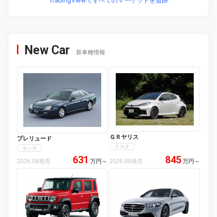
TradingViewですべてのマーケットを追跡
New Car
新車種情報
ＧＲヤリス
プレリュード
トヨタ
ホンダ
631
845
2026.08発売
万円
～
2026.08発売
万円
～