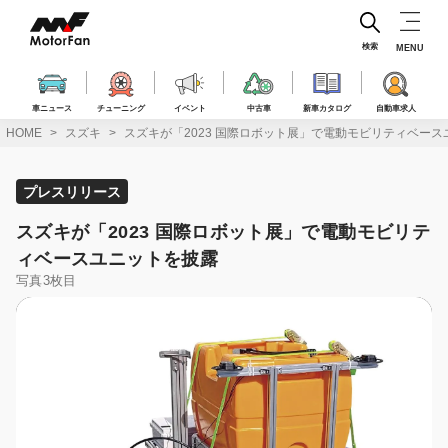
コ
ン
テ
検索
MENU
ン
ツ
へ
車ニュース
チューニング
イベント
中古車
新車カタログ
自動車求人
ス
HOME
スズキ
スズキが「2023 国際ロボット展」で電動モビリティベー
キ
ッ
プ
プレスリリース
スズキが「2023 国際ロボット展」で電動モビリテ
ィベースユニットを披露
写真3枚目