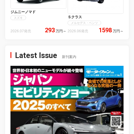
ジムニーノマド
Ｓクラス
スズキ
メルセデス・ベンツ
293
1598
2026.07発売
万円
～
2026.06発売
万円
～
Latest Issue
新刊案内