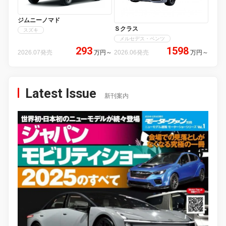
ジムニーノマド
Ｓクラス
スズキ
メルセデス・ベンツ
293
1598
2026.07発売
万円
～
2026.06発売
万円
～
Latest Issue
新刊案内