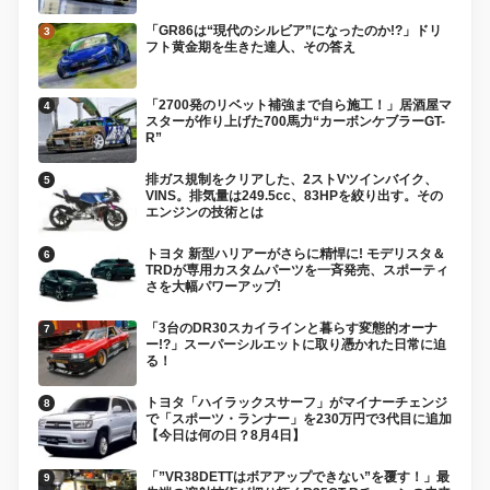
「GR86は“現代のシルビア”になったのか!?」ドリ
フト黄金期を生きた達人、その答え
「2700発のリベット補強まで自ら施工！」居酒屋マ
スターが作り上げた700馬力“カーボンケブラーGT-
R”
排ガス規制をクリアした、2ストVツインバイク、
VINS。排気量は249.5cc、83HPを絞り出す。その
エンジンの技術とは
トヨタ 新型ハリアーがさらに精悍に! モデリスタ＆
TRDが専用カスタムパーツを一斉発売、スポーティ
さを大幅パワーアップ!
「3台のDR30スカイラインと暮らす変態的オーナ
ー!?」スーパーシルエットに取り憑かれた日常に迫
る！
トヨタ「ハイラックスサーフ」がマイナーチェンジ
で「スポーツ・ランナー」を230万円で3代目に追加
【今日は何の日？8月4日】
「”VR38DETTはボアアップできない”を覆す！」最