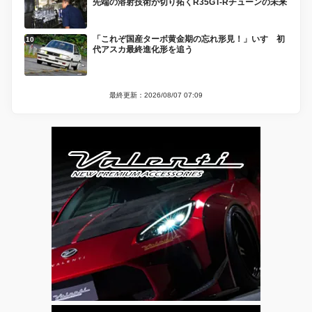
先端の溶射技術が切り拓くR35GT-Rチューンの未来
「これぞ国産ターボ黄金期の忘れ形見！」いすゞ初
代アスカ最終進化形を追う
最終更新：2026/08/07 07:09