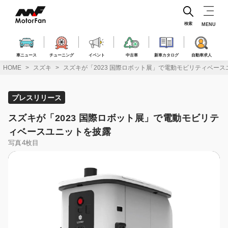
コ
ン
テ
検索
MENU
ン
ツ
へ
車ニュース
チューニング
イベント
中古車
新車カタログ
自動車求人
ス
HOME
スズキ
スズキが「2023 国際ロボット展」で電動モビリティベー
キ
ッ
プ
プレスリリース
スズキが「2023 国際ロボット展」で電動モビリテ
ィベースユニットを披露
写真4枚目