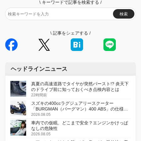
\
キーワードで記事を検索する
/
検索
\
記事をシェアする
/
ヘッドラインニュース
真夏の高速道路でタイヤが突然バースト!? 炎天下
のドライブ前に知っておくべき点検内容とは
22時間前
スズキの400ccラグジュアリースクーター
「BURGMAN（バーグマン）400 ABS」の仕様を
変更し、8月18日に発売
2026.08.05
車内での仮眠、どこまで安全？エンジンかけっぱ
なしの危険性
2026.08.05