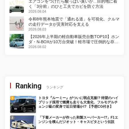
エアコンをつけたら酸っぱい臭いが…目的地に着
く「3分前」のひと工夫でカビを防ぐ方法
2026.08.04
令和8年熊本地震で「通れる道」を可視化、クルマ
の走行データが災害対応を支える
2026.08.03
【2026年上半期の軽自動車販売台数TOP10】ホン
ダ・N-BOXが10万台突破！軽市場で圧倒的な存在
感
2026.08.02
Ranking
ランキング
トヨタ『ルーミー』がついに弱点克服!? 待望のハイ
ブリッド採用で燃費も走りも大進化、フルモデルチ
ェンジ級の変身で近日登場か!? 【予想CG付き】
「下着メーカーが作った和製スーパーカー!?」F1エ
ンジンを積んだジオット・キャスピタという伝説