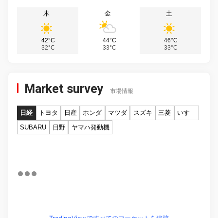
木
金
土
42°C
44°C
46°C
32°C
33°C
33°C
Market survey
市場情報
日経
トヨタ
日産
ホンダ
マツダ
スズキ
三菱
いすゞ
SUBARU
日野
ヤマハ発動機