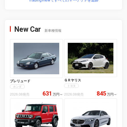
TradingViewですべてのマーケットを追跡
New Car
新車種情報
ＧＲヤリス
プレリュード
トヨタ
ホンダ
631
845
2026.08発売
万円
～
2026.08発売
万円
～