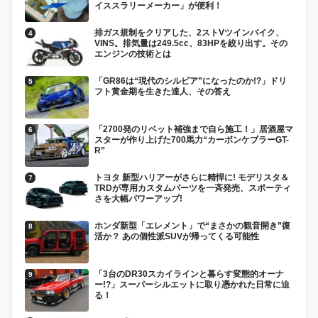
イススラリーメーカー」が便利！
排ガス規制をクリアした、2ストVツインバイク、
VINS。排気量は249.5cc、83HPを絞り出す。その
エンジンの技術とは
「GR86は“現代のシルビア”になったのか!?」ドリ
フト黄金期を生きた達人、その答え
「2700発のリベット補強まで自ら施工！」居酒屋マ
スターが作り上げた700馬力“カーボンケブラーGT-
R”
トヨタ 新型ハリアーがさらに精悍に! モデリスタ＆
TRDが専用カスタムパーツを一斉発売、スポーティ
さを大幅パワーアップ!
ホンダ新型「エレメント」で“まさかの観音開き”復
活か？ あの個性派SUVが帰ってくる可能性
「3台のDR30スカイラインと暮らす変態的オーナ
ー!?」スーパーシルエットに取り憑かれた日常に迫
る！