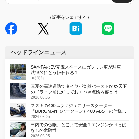
\
記事をシェアする
/
ヘッドラインニュース
SAやPAのEV充電スペースにガソリン車が駐車！
法律的にどう扱われる？
8時間前
真夏の高速道路でタイヤが突然バースト!? 炎天下
のドライブ前に知っておくべき点検内容とは
2026.08.06
スズキの400ccラグジュアリースクーター
「BURGMAN（バーグマン）400 ABS」の仕様を
変更し、8月18日に発売
2026.08.05
車内での仮眠、どこまで安全？エンジンかけっぱ
なしの危険性
2026.08.05