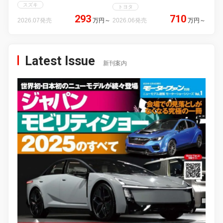
スズキ
トヨタ
293
710
2026.07発売
万円
～
2026.06発売
万円
～
Latest Issue
新刊案内