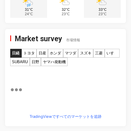
31°C
32°C
33°C
24°C
23°C
23°C
Market survey
市場情報
日経
トヨタ
日産
ホンダ
マツダ
スズキ
三菱
いすゞ
SUBARU
日野
ヤマハ発動機
TradingViewですべてのマーケットを追跡