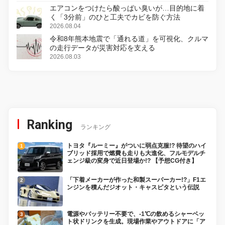
エアコンをつけたら酸っぱい臭いが…目的地に着
く「3分前」のひと工夫でカビを防ぐ方法
2026.08.04
令和8年熊本地震で「通れる道」を可視化、クルマ
の走行データが災害対応を支える
2026.08.03
Ranking
ランキング
トヨタ『ルーミー』がついに弱点克服!? 待望のハイ
ブリッド採用で燃費も走りも大進化、フルモデルチ
ェンジ級の変身で近日登場か!? 【予想CG付き】
「下着メーカーが作った和製スーパーカー!?」F1エ
ンジンを積んだジオット・キャスピタという伝説
電源やバッテリー不要で、-1℃の飲めるシャーベッ
ト状ドリンクを生成。現場作業やアウトドアに「ア