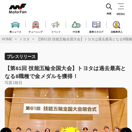
コ
ン
テ
検索
MENU
ン
ツ
へ
車ニュース
チューニング
イベント
中古車
新車カタログ
自動車求人
ス
HOME
トヨタ
【第61回 技能五輪全国大会】トヨタは過去最高となる8職
キ
ッ
プ
プレスリリース
【第61回 技能五輪全国大会】トヨタは過去最高と
なる8職種で金メダルを獲得！
写真1枚目