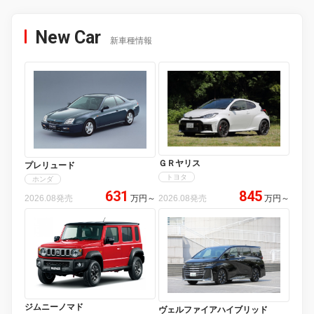
New Car
新車種情報
ＧＲヤリス
プレリュード
トヨタ
ホンダ
631
845
2026.08発売
万円
～
2026.08発売
万円
～
ジムニーノマド
ヴェルファイアハイブリッド