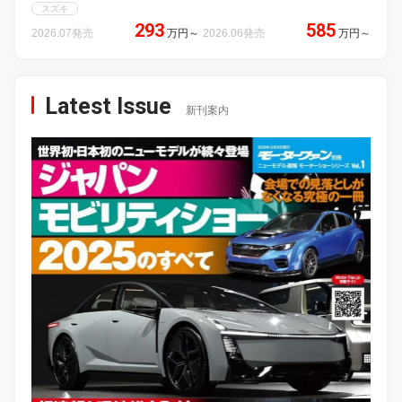
スズキ
293
585
2026.07発売
万円
～
2026.06発売
万円
～
Latest Issue
新刊案内