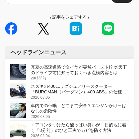
\
記事をシェアする
/
ヘッドラインニュース
真夏の高速道路でタイヤが突然バースト!? 炎天下
のドライブ前に知っておくべき点検内容とは
20時間前
スズキの400ccラグジュアリースクーター
「BURGMAN（バーグマン）400 ABS」の仕様を
変更し、8月18日に発売
2026.08.05
車内での仮眠、どこまで安全？エンジンかけっぱ
なしの危険性
2026.08.05
エアコンをつけたら酸っぱい臭いが…目的地に着
く「3分前」のひと工夫でカビを防ぐ方法
2026.08.04