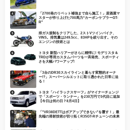
「2700発のリベット補強まで自ら施工！」居酒屋マ
スターが作り上げた700馬力“カーボンケブラーGT-
R”
排ガス規制をクリアした、2ストVツインバイク、
VINS。排気量は249.5cc、83HPを絞り出す。その
エンジンの技術とは
トヨタ 新型ハリアーがさらに精悍に! モデリスタ＆
TRDが専用カスタムパーツを一斉発売、スポーティ
さを大幅パワーアップ!
「3台のDR30スカイラインと暮らす変態的オーナ
ー!?」スーパーシルエットに取り憑かれた日常に迫
る！
トヨタ「ハイラックスサーフ」がマイナーチェンジ
で「スポーツ・ランナー」を230万円で3代目に追加
【今日は何の日？8月4日】
「”VR38DETTはボアアップできない”を覆す！」最
先端の溶射技術が切り拓くR35GT-Rチューンの未来