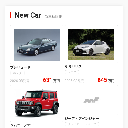
New Car
新車種情報
ＧＲヤリス
プレリュード
トヨタ
ホンダ
631
845
2026.08発売
万円
～
2026.08発売
万円
～
ジープ・アベンジャー
クライスラー・ジープ
ジムニーノマド