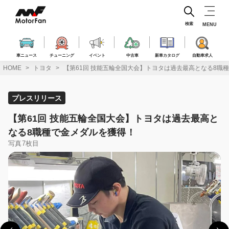
コ
ン
テ
検索
MENU
ン
ツ
へ
車ニュース
チューニング
イベント
中古車
新車カタログ
自動車求人
ス
HOME
トヨタ
【第61回 技能五輪全国大会】トヨタは過去最高となる8職
キ
ッ
プ
プレスリリース
【第61回 技能五輪全国大会】トヨタは過去最高と
なる8職種で金メダルを獲得！
写真7枚目