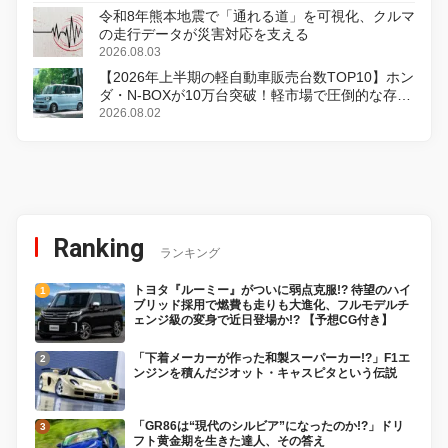
令和8年熊本地震で「通れる道」を可視化、クルマ
の走行データが災害対応を支える
2026.08.03
【2026年上半期の軽自動車販売台数TOP10】ホン
ダ・N-BOXが10万台突破！軽市場で圧倒的な存在
感
2026.08.02
Ranking
ランキング
トヨタ『ルーミー』がついに弱点克服!? 待望のハイ
ブリッド採用で燃費も走りも大進化、フルモデルチ
ェンジ級の変身で近日登場か!? 【予想CG付き】
「下着メーカーが作った和製スーパーカー!?」F1エ
ンジンを積んだジオット・キャスピタという伝説
「GR86は“現代のシルビア”になったのか!?」ドリ
フト黄金期を生きた達人、その答え