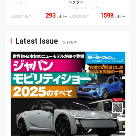
Ｓクラス
スズキ
メルセデス・ベンツ
293
1598
2026.07発売
万円
～
2026.06発売
万円
～
Latest Issue
新刊案内