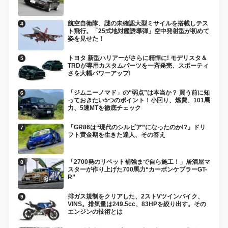
航空自衛隊、謎の未確認大型ミサイルを搭載しテス
ト飛行。「25式地対艦誘導弾」空中発射型が初めて
姿を見せた！
トヨタ 新型ハリアーがさらに精悍に! モデリスタ＆
TRDが専用カスタムパーツを一斉発売、スポーティ
さを大幅パワーアップ!
「ジムニーノマド」の“弱点”は本当か？ 買う前に知
っておきたい5つのポイント！小回り、燃費、101馬
力、5速MTを徹底チェック
「GR86は“現代のシルビア”になったのか!?」ドリ
フト黄金期を生きた達人、その答え
「2700発のリベット補強まで自ら施工！」居酒屋マ
スターが作り上げた700馬力“カーボンケブラーGT-
R”
排ガス規制をクリアした、2ストVツインバイク、
VINS。排気量は249.5cc、83HPを絞り出す。その
エンジンの技術とは