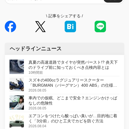
\
記事をシェアする
/
ヘッドラインニュース
真夏の高速道路でタイヤが突然バースト!? 炎天下
のドライブ前に知っておくべき点検内容とは
10時間前
スズキの400ccラグジュアリースクーター
「BURGMAN（バーグマン）400 ABS」の仕様を
変更し、8月18日に発売
2026.08.05
車内での仮眠、どこまで安全？エンジンかけっぱ
なしの危険性
2026.08.05
エアコンをつけたら酸っぱい臭いが…目的地に着
く「3分前」のひと工夫でカビを防ぐ方法
2026.08.04