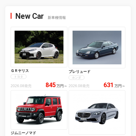
New Car
新車種情報
ＧＲヤリス
プレリュード
トヨタ
ホンダ
845
631
2026.08発売
万円
～
2026.08発売
万円
～
ジムニーノマド