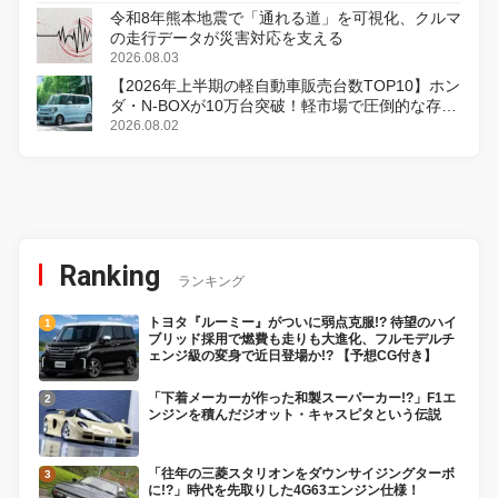
令和8年熊本地震で「通れる道」を可視化、クルマ
の走行データが災害対応を支える
2026.08.03
【2026年上半期の軽自動車販売台数TOP10】ホン
ダ・N-BOXが10万台突破！軽市場で圧倒的な存在
感
2026.08.02
Ranking
ランキング
トヨタ『ルーミー』がついに弱点克服!? 待望のハイ
ブリッド採用で燃費も走りも大進化、フルモデルチ
ェンジ級の変身で近日登場か!? 【予想CG付き】
「下着メーカーが作った和製スーパーカー!?」F1エ
ンジンを積んだジオット・キャスピタという伝説
「往年の三菱スタリオンをダウンサイジングターボ
に!?」時代を先取りした4G63エンジン仕様！