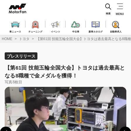
コ
ン
テ
検索
MENU
ン
ツ
へ
車ニュース
チューニング
イベント
中古車
新車カタログ
自動車求人
ス
HOME
トヨタ
【第61回 技能五輪全国大会】トヨタは過去最高となる8職
キ
ッ
プ
プレスリリース
【第61回 技能五輪全国大会】トヨタは過去最高と
なる8職種で金メダルを獲得！
写真8枚目