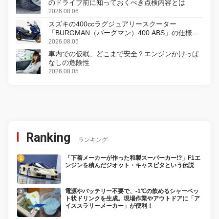
のドライブ前に知っておくべき点検内容とは
2026.08.06
スズキの400ccラグジュアリースクーター
「BURGMAN（バーグマン）400 ABS」の仕様を
変更し、8月18日に発売
2026.08.05
車内での仮眠、どこまで安全？エンジンかけっぱ
なしの危険性
2026.08.05
Ranking
ランキング
「下着メーカーが作った和製スーパーカー!?」F1エ
ンジンを積んだジオット・キャスピタという伝説
電源やバッテリー不要で、-1℃の飲めるシャーベッ
ト状ドリンクを生成。現場作業やアウトドアに「ア
イススラリーメーカー」が便利！