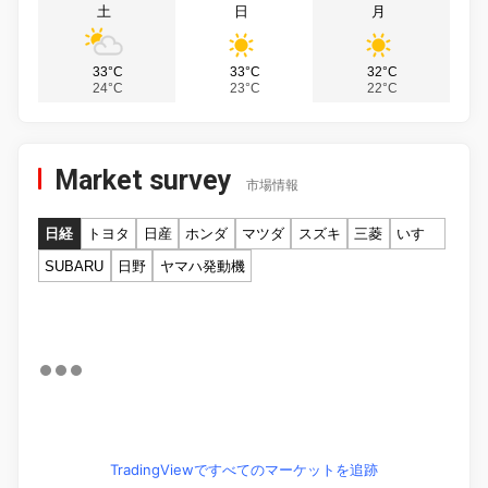
土
日
月
33°C
33°C
32°C
24°C
23°C
22°C
Market survey
市場情報
日経
トヨタ
日産
ホンダ
マツダ
スズキ
三菱
いすゞ
SUBARU
日野
ヤマハ発動機
TradingViewですべてのマーケットを追跡