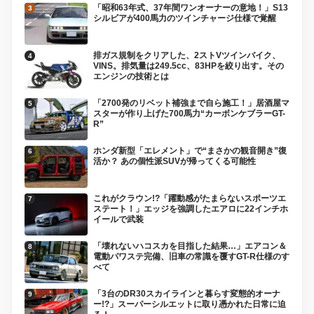
「昭和63年式、37年間ワンオーナーの意地！」S13
シルビアが400馬力のツインチャージ仕様で覚醒
排ガス規制をクリアした、2ストVツインバイク、
VINS。排気量は249.5cc、83HPを絞り出す。その
エンジンの技術とは
「2700発のリベット補強まで自ら施工！」居酒屋マ
スターが作り上げた700馬力“カーボンケブラーGT-
R”
ホンダ新型「エレメント」で“まさかの観音開き”復
活か？ あの個性派SUVが帰ってくる可能性
これがクラウン!?「躍動感がたまらないスポーツエ
ステート！」エッジを強調したエアロに22インチホ
イールで武装
「壊れないハコスカを目指した結果…」エアコン＆
電動パワステ完備、旧車の常識を覆すGT-R仕様のす
べて
「3台のDR30スカイラインと暮らす変態的オーナ
ー!?」スーパーシルエットに取り憑かれた日常に迫