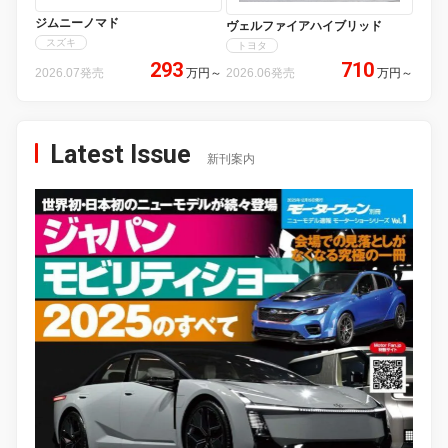
ジムニーノマド
ヴェルファイアハイブリッド
スズキ
トヨタ
293
710
2026.07発売
万円
～
2026.06発売
万円
～
Latest Issue
新刊案内