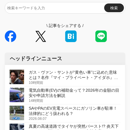
検索
\
記事をシェアする
/
ヘッドラインニュース
ガス・ヴァン・サントが“黄色い車”に込めた意味
とは？名作『マイ・プライベート・アイダホ』が
初のデジタルリマスター版で復活
10時間前
電気自動車(EV)の補助金って？2026年の金額の目
安や申請方法を解説
14時間前
SAやPAのEV充電スペースにガソリン車が駐車！
法律的にどう扱われる？
2026.08.07
真夏の高速道路でタイヤが突然バースト!? 炎天下