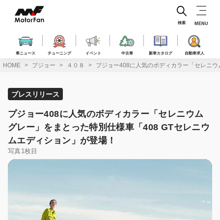
コ
ン
テ
検索
MENU
ン
ツ
へ
車ニュース
チューニング
イベント
中古車
新車カタログ
自動車求人
ス
HOME
プジョー
４０８
プジョー408に人気のボディカラー「セレニウ
キ
ッ
プ
プレスリリース
プジョー408に人気のボディカラー「セレニウム
グレー」をまとった特別仕様車「408 GTセレニウ
ムエディション」が登場！
写真1枚目