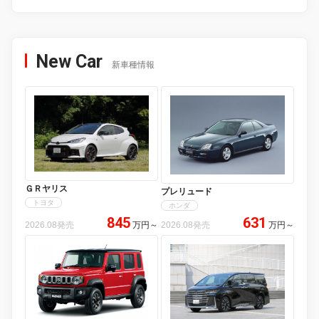
New Car
新車種情報
ＧＲヤリス
プレリュード
トヨタ
ホンダ
845
631
2026.08発売
万円
～
2026.08発売
万円
～