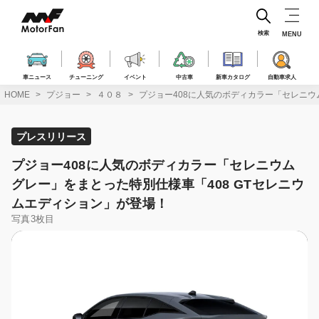
コ
ン
テ
検索
MENU
ン
ツ
へ
車ニュース
チューニング
イベント
中古車
新車カタログ
自動車求人
ス
HOME
プジョー
４０８
プジョー408に人気のボディカラー「セレニウ
キ
ッ
プ
プレスリリース
プジョー408に人気のボディカラー「セレニウム
グレー」をまとった特別仕様車「408 GTセレニウ
ムエディション」が登場！
写真3枚目