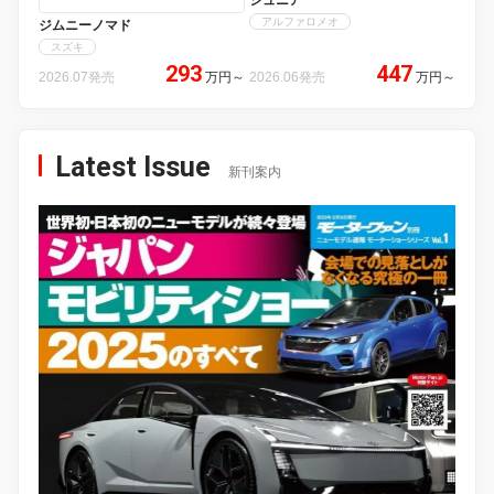
アルファロメオ
ジムニーノマド
スズキ
293
447
2026.07発売
万円
～
2026.06発売
万円
～
Latest Issue
新刊案内