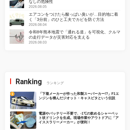
なしの危険性
2026.08.05
エアコンをつけたら酸っぱい臭いが…目的地に着
く「3分前」のひと工夫でカビを防ぐ方法
2026.08.04
令和8年熊本地震で「通れる道」を可視化、クルマ
の走行データが災害対応を支える
2026.08.03
Ranking
ランキング
「下着メーカーが作った和製スーパーカー!?」F1エ
ンジンを積んだジオット・キャスピタという伝説
電源やバッテリー不要で、-1℃の飲めるシャーベッ
ト状ドリンクを生成。現場作業やアウトドアに「ア
イススラリーメーカー」が便利！