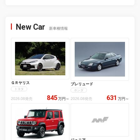
New Car
新車種情報
ＧＲヤリス
プレリュード
トヨタ
ホンダ
845
631
2026.08発売
万円
～
2026.08発売
万円
～
ジュニア