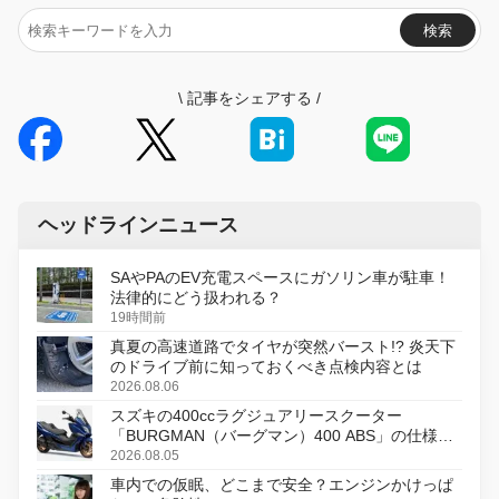
検索
\
記事をシェアする
/
ヘッドラインニュース
SAやPAのEV充電スペースにガソリン車が駐車！
法律的にどう扱われる？
19時間前
真夏の高速道路でタイヤが突然バースト!? 炎天下
のドライブ前に知っておくべき点検内容とは
2026.08.06
スズキの400ccラグジュアリースクーター
「BURGMAN（バーグマン）400 ABS」の仕様を
変更し、8月18日に発売
2026.08.05
車内での仮眠、どこまで安全？エンジンかけっぱ