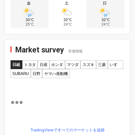
金
土
日
33°C
32°C
32°C
25°C
24°C
24°C
Market survey
市場情報
日経
トヨタ
日産
ホンダ
マツダ
スズキ
三菱
いすゞ
SUBARU
日野
ヤマハ発動機
TradingViewですべてのマーケットを追跡