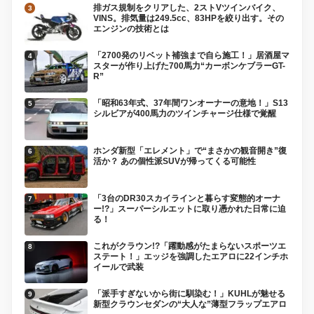
排ガス規制をクリアした、2ストVツインバイク、
VINS。排気量は249.5cc、83HPを絞り出す。その
エンジンの技術とは
「2700発のリベット補強まで自ら施工！」居酒屋マ
スターが作り上げた700馬力“カーボンケブラーGT-
R”
「昭和63年式、37年間ワンオーナーの意地！」S13
シルビアが400馬力のツインチャージ仕様で覚醒
ホンダ新型「エレメント」で“まさかの観音開き”復
活か？ あの個性派SUVが帰ってくる可能性
「3台のDR30スカイラインと暮らす変態的オーナ
ー!?」スーパーシルエットに取り憑かれた日常に迫
る！
これがクラウン!?「躍動感がたまらないスポーツエ
ステート！」エッジを強調したエアロに22インチホ
イールで武装
「派手すぎないから街に馴染む！」KUHLが魅せる
新型クラウンセダンの“大人な”薄型フラップエアロ