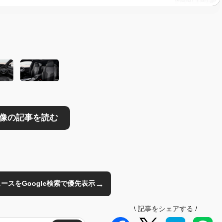
読む
→
のニュースをGoogle検索で優先表示
\
記事をシェアする
/