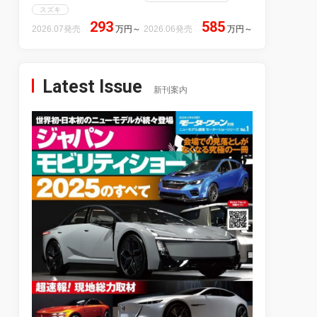
スズキ
293
585
2026.07発売
万円
～
2026.06発売
万円
～
Latest Issue
新刊案内