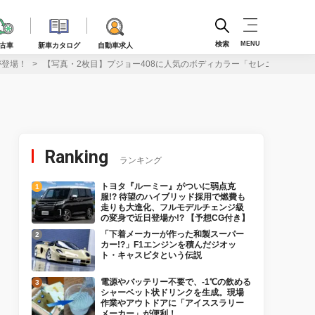
検索
MENU
古車
新車カタログ
自動車求人
が登場！
【写真・2枚目】プジョー408に人気のボディカラー「セレニウムグレー
Ranking
ランキング
トヨタ『ルーミー』がついに弱点克
服!? 待望のハイブリッド採用で燃費も
走りも大進化、フルモデルチェンジ級
の変身で近日登場か!? 【予想CG付き】
「下着メーカーが作った和製スーパー
カー!?」F1エンジンを積んだジオッ
ト・キャスピタという伝説
電源やバッテリー不要で、-1℃の飲める
シャーベット状ドリンクを生成。現場
作業やアウトドアに「アイススラリー
メーカー」が便利！