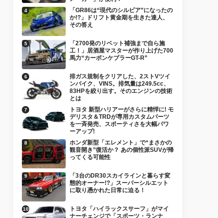
「GR86は“現代のシルビア”になったの
か!?」ドリフト黄金期を生きた達人、
その答え
「2700発のリベット補強まで自ら施
工！」居酒屋マスターが作り上げた700
馬力“カーボンケブラーGT-R”
排ガス規制をクリアした、2ストVツイ
ンバイク、VINS。排気量は249.5cc、
83HPを絞り出す。そのエンジンの技術
とは
トヨタ 新型ハリアーがさらに精悍に! モ
デリスタ＆TRDが専用カスタムパーツ
を一斉発売、スポーティさを大幅パワ
ーアップ!
ホンダ新型「エレメント」で“まさかの
観音開き”復活か？ あの個性派SUVが帰
ってくる可能性
「3台のDR30スカイラインと暮らす変
態的オーナー!?」スーパーシルエット
に取り憑かれた日常に迫る！
トヨタ「ハイラックスサーフ」がマイ
ナーチェンジで「スポーツ・ランナ