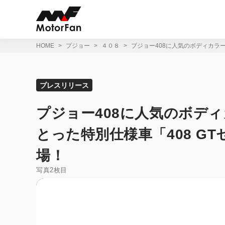
コ
ン
テ
ン
ツ
HOME
プジョー
４０８
プジョー408に人気のボディカラ
へ
ス
キ
ッ
プレスリリース
プ
プジョー408に人気のボデ
とった特別仕様車「408 G
場！
写真2枚目