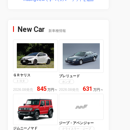
New Car
新車種情報
ＧＲヤリス
プレリュード
トヨタ
ホンダ
845
631
2026.08発売
万円
～
2026.08発売
万円
～
ジープ・アベンジャー
ジムニーノマド
クライスラー・ジープ