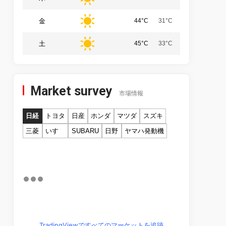
金
44°C
31°C
土
45°C
33°C
Market survey
市場情報
日経
トヨタ
日産
ホンダ
マツダ
スズキ
三菱
いすゞ
SUBARU
日野
ヤマハ発動機
TradingViewですべてのマーケットを追跡