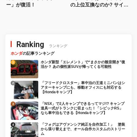
ー」が復活！
の上位互換なのか? サイ
ズ・装備・走り・価格を徹
底比較して分かった決定的
な違い 【新型ハイラックス
徹底比較】
Ranking
ランキング
ホンダ
の記事ランキング
ホンダ新型「エレメント」で“まさかの観音開き”復
活か？ あの個性派SUVが帰ってくる可能性
「フリードクロスター」車中泊の王道ミニバンはシ
アターキャンプにも、移動オフィスにも対応する
【Hondaキャンプ】
「NSX」で2人キャンプできるってマジ!? キャンプ
道具一式がトランクに収まった！「シビックRS」
なら車中泊もできる【Hondaキャンプ】
「フォグはアヴァンシア純正を自作加工！」 塗装
から張り替えまで、オール自作カスタムのストリー
ム