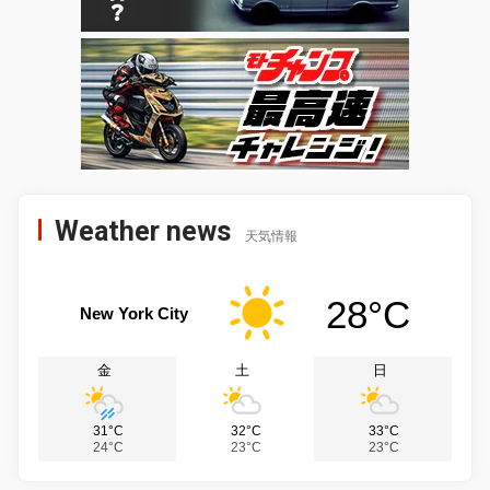
Weather news
天気情報
28°C
New York City
金
土
日
31°C
32°C
33°C
24°C
23°C
23°C