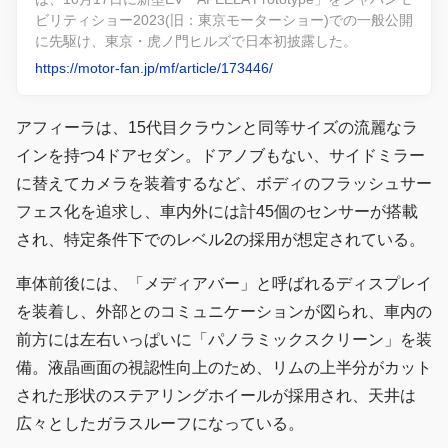
ビリティショー2023(旧：東京モーターショー)での一般公開
に先駆け、東京・虎ノ門ヒルズで日本初披露した。
https://motor-fan.jp/mf/article/173446/
アフィーラは、15代目クラウンと同等サイズの流麗なラ
インを持つ4ドアセダン。ドアノブもない、サイドミラー
に替えてカメラを装着するなど、ボディのフラッシュサー
フェス化を追求し、車内外には計45個のセンサーが搭載
され、特定条件下でのレベル2の採用が想定されている。
車体前後には、「メディアバー」と呼ばれるディスプレイ
を装着し、外部とのコミュニケーションが図られ、車内の
前方には左右いっぱいに「パノラミックスクリーン」を装
備。液晶画面の視認性向上のため、リムの上半分がカット
された形状のステアリングホイールが採用され、天井は
広々としたガラスルーフになっている。