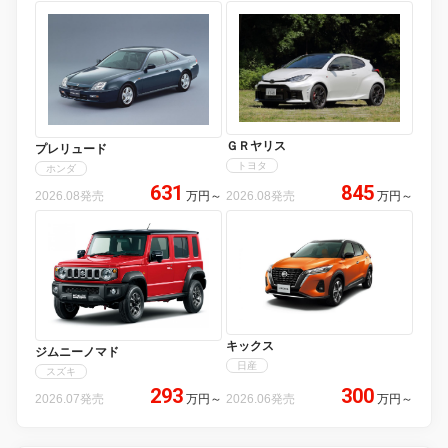
ＧＲヤリス
プレリュード
トヨタ
ホンダ
631
845
2026.08発売
万円
～
2026.08発売
万円
～
キックス
ジムニーノマド
日産
スズキ
293
300
2026.07発売
万円
～
2026.06発売
万円
～