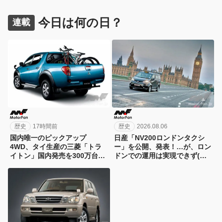
今日は何の日？
連載
歴史
17時間前
歴史
2026.08.06
国内唯一のピックアップ
日産「NV200ロンドンタクシ
4WD、タイ生産の三菱「トラ
ー」を公開、発表！…が、ロン
イトン」国内発売を300万台限
ドンでの運用は実現できず(涙)
定/294万円で06年に先行予約ス
【今日は何の日？8月6日】
タート！【今日は何の日？8月7
日】