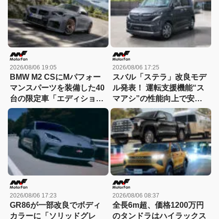
2026/08/06 19:05
2026/08/06 17:25
BMW M2 CSにMパフォー
スバル「ステラ」改良モデ
マンスパーツを装備した40
ル発表！ 運転支援機能“ス
台の限定車「エディショ
マアシ”の性能向上で安心
ン・エッジ」が登場！
感さらにアップ
2026/08/06 17:23
2026/08/06 08:37
GR86が一部改良でボディ
全長6m超、価格1200万円
カラーに「ソリッドグレ
のタンドラはハイラックス