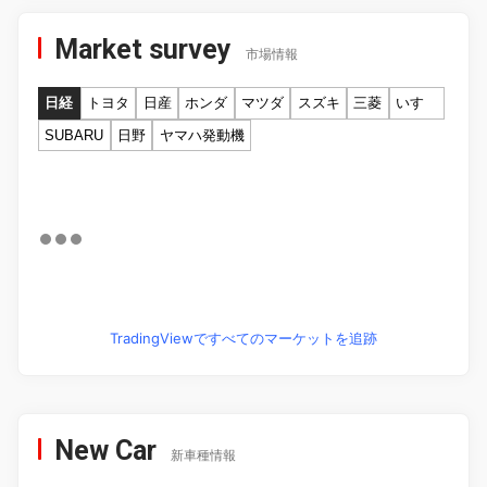
Market survey
市場情報
日経
トヨタ
日産
ホンダ
マツダ
スズキ
三菱
いすゞ
SUBARU
日野
ヤマハ発動機
TradingViewですべてのマーケットを追跡
New Car
新車種情報