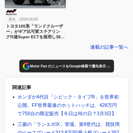
歴史
2026.08.05
トヨタ100系「ランドクルーザ
ー」がギア比可変ステアリン
グ/5速Super ECTを採用し380
万円～02年にマイナーチェン
連載の記事一覧へ
ジ！【今日は何の日？8月5日】
→
Motor Fan のニュースをGoogle検索で優先表示
関連記事
ホンダが4代目「シビック・タイプR」を世界初
公開。FF世界最速のホットハッチは、428万円
で750台の限定販売【今日は何の日？3月3日】
三菱の「ランエボIX」登場。第9世代は、競技用
のベースグレード313.8万円/最上級グレード357