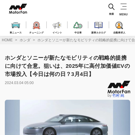
コ
ン
テ
検索
MENU
ン
ツ
へ
車ニュース
チューニング
イベント
中古車
新車カタログ
自動車求人
ス
HOME
ホンダ
ホンダとソニーが新たなモビリティの戦略的提携に向けて合意
キ
ッ
プ
ホンダとソニーが新たなモビリティの戦略的提携
に向けて合意。狙いは、2025年に高付加価値EVの
市場投入【今日は何の日？3月4日】
2024.03.04 05:00
by
竹村 純