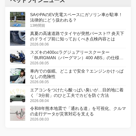
ヘッドラインニュース
SAやPAのEV充電スペースにガソリン車が駐車！
法律的にどう扱われる？
13時間前
真夏の高速道路でタイヤが突然バースト!? 炎天下
のドライブ前に知っておくべき点検内容とは
2026.08.06
スズキの400ccラグジュアリースクーター
「BURGMAN（バーグマン）400 ABS」の仕様を
変更し、8月18日に発売
2026.08.05
車内での仮眠、どこまで安全？エンジンかけっぱ
なしの危険性
2026.08.05
エアコンをつけたら酸っぱい臭いが…目的地に着
く「3分前」のひと工夫でカビを防ぐ方法
2026.08.04
令和8年熊本地震で「通れる道」を可視化、クルマ
の走行データが災害対応を支える
2026.08.03