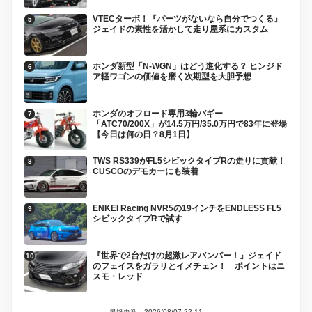
VTECターボ！『パーツがないなら自分でつくる』
ジェイドの素性を活かして走り屋系にカスタム
ホンダ新型「N-WGN」はどう進化する？ ヒンジド
ア軽ワゴンの価値を磨く次期型を大胆予想
ホンダのオフロード専用3輪バギー
「ATC70/200X」が14.5万円/35.0万円で83年に登場
【今日は何の日？8月1日】
TWS RS339がFL5シビックタイプRの走りに貢献！
CUSCOのデモカーにも装着
ENKEI Racing NVR5の19インチをENDLESS FL5
シビックタイプRで試す
『世界で2台だけの超激レアバンパー！』ジェイド
のフェイスをガラリとイメチェン！ ポイントはニ
スモ・レッド
最終更新：2026/08/07 22:11