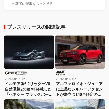
この著者の記事をもっと見る
プレスリリースの関連記事
2026/08/07 08:30
2026/08/06 19:12
イルモア製6.2リッターV8
アルファロメオ・ジュニア
自然吸気と6速MT搭載した
に上品なシルバーアクセン
「ヘネシー ブラックバー
トが際立つ140台限定の
ド」がデビュー【動画】
「スポルト スペチアーレ」
が登場！