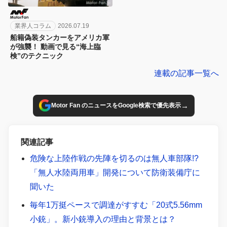
業界人コラム
2026.07.19
船籍偽装タンカーをアメリカ軍
が強襲！ 動画で見る“海上臨
検”のテクニック
連載の記事一覧へ
→
Motor Fan のニュースをGoogle検索で優先表示
関連記事
危険な上陸作戦の先陣を切るのは無人車部隊!?
「無人水陸両用車」開発について防衛装備庁に
聞いた
毎年1万挺ペースで調達がすすむ「20式5.56mm
小銃」。新小銃導入の理由と背景とは？