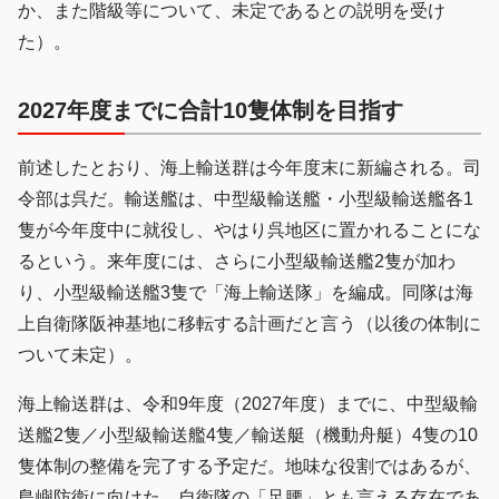
か、また階級等について、未定であるとの説明を受け
た）。
2027年度までに合計10隻体制を目指す
前述したとおり、海上輸送群は今年度末に新編される。司
令部は呉だ。輸送艦は、中型級輸送艦・小型級輸送艦各1
隻が今年度中に就役し、やはり呉地区に置かれることにな
るという。来年度には、さらに小型級輸送艦2隻が加わ
り、小型級輸送艦3隻で「海上輸送隊」を編成。同隊は海
上自衛隊阪神基地に移転する計画だと言う（以後の体制に
ついて未定）。
海上輸送群は、令和9年度（2027年度）までに、中型級輸
送艦2隻／小型級輸送艦4隻／輸送艇（機動舟艇）4隻の10
隻体制の整備を完了する予定だ。地味な役割ではあるが、
島嶼防衛に向けた、自衛隊の「足腰」とも言える存在であ