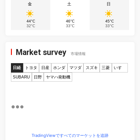
金
土
日
44°C
46°C
45°C
32°C
33°C
33°C
Market survey
市場情報
日経
トヨタ
日産
ホンダ
マツダ
スズキ
三菱
いすゞ
SUBARU
日野
ヤマハ発動機
TradingViewですべてのマーケットを追跡