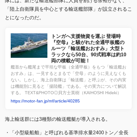
隊には、新たな輸送艦部隊に人員を割ける余裕がなく、
「陸上自衛隊員を中心とする輸送艦部隊」が設立されるこ
とになったのだ。
トンガへ支援物資を運ぶ 登場時
『空母』と騒がれた全通甲板艦の
ルーツ「輸送艦おおすみ」大型ト
ラックなら50台、90式戦車は約10
両の積載が可能！
艦首から艦尾まで平坦な甲板（全通甲板）をもつ「輸送艦お
おすみ」は、一見するとまるで「空母」のように見えなくも
ない。しかし、海上自衛隊は「輸送艦」と呼ぶが、その内実
は機能別に見ると「揚陸艦」である。その実力について解説
する。 TEXT&PHOTO◎貝方士英樹（KAIHOSHI Hideki）
https://motor-fan.jp/mf/article/40285
海上輸送群には3種類の輸送艦艇が導入される。
・「小型級船舶」と呼ばれる基準排水量2400トン／全長