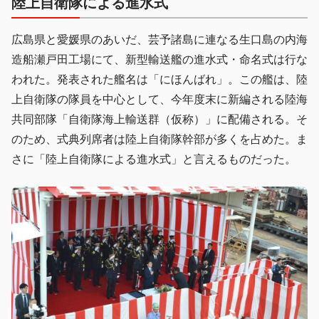
陸上自衛隊による進水式
広島県と愛媛県のあいだ、芸予諸島に連なる生口島の内海
造船瀬戸田工場にて、新型輸送艦の進水式・命名式は行な
われた。発表された艦名は「にほんばれ」。この艦は、陸
上自衛隊の隊員を中心として、今年度末に新編される陸海
共同部隊「自衛隊海上輸送群（仮称）」に配備される。そ
のため、式典列席者は陸上自衛隊幹部が多くを占めた。ま
さに「陸上自衛隊による進水式」と言えるものだった。