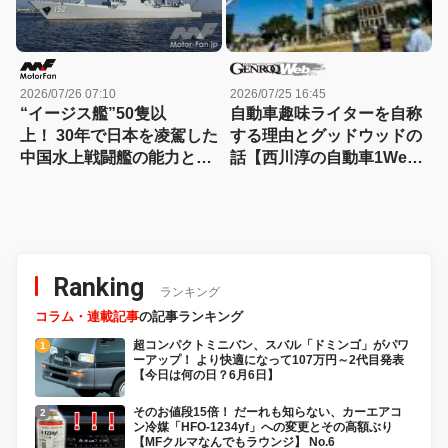
2026/07/26 07:10
2026/07/25 16:45
“イージス艦”50隻以
自動車趣味ライターを自称
上！ 30年で日本を凌駕した
する理由とグッドウッドの
中国水上戦闘艦の能力と戦
話【西川淳の自動車1Week
力
ダイアリーVol.36】
Ranking
ランキング
コラム・連載記事
の記事ランキング
超コンパクトミニバン、スバル「ドミンゴ」がパワ
ーアップ！ より快適になって107万円～2代目発表
【今日は何の日？6月6日】
そのお値段15倍！ だーれも知らない、カーエアコ
ン冷媒「HFO-1234yf」への変更とその高額ぶり
【MFクルマなんでもラウンジ】 No.6