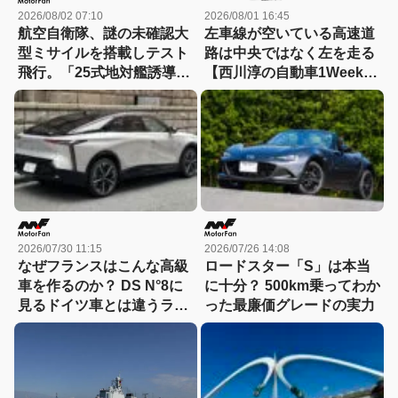
2026/08/02 07:10
2026/08/01 16:45
航空自衛隊、謎の未確認大
左車線が空いている高速道
型ミサイルを搭載しテスト
路は中央ではなく左を走る
飛行。「25式地対艦誘導
【西川淳の自動車1Weekダ
弾」空中発射型が初めて姿
イアリーVol.37】
を見せた！
2026/07/30 11:15
2026/07/26 14:08
なぜフランスはこんな高級
ロードスター「S」は本当
車を作るのか？ DS N°8に
に十分？ 500km乗ってわか
見るドイツ車とは違うラグ
った最廉価グレードの実力
ジュアリー