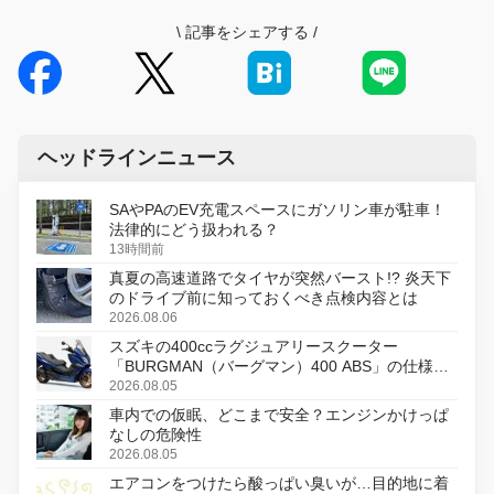
\
記事をシェアする
/
ヘッドラインニュース
SAやPAのEV充電スペースにガソリン車が駐車！
法律的にどう扱われる？
13時間前
真夏の高速道路でタイヤが突然バースト!? 炎天下
のドライブ前に知っておくべき点検内容とは
2026.08.06
スズキの400ccラグジュアリースクーター
「BURGMAN（バーグマン）400 ABS」の仕様を
変更し、8月18日に発売
2026.08.05
車内での仮眠、どこまで安全？エンジンかけっぱ
なしの危険性
2026.08.05
エアコンをつけたら酸っぱい臭いが…目的地に着