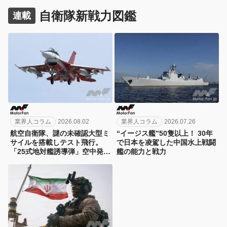
自衛隊新戦力図鑑
連載
業界人コラム
2026.08.02
業界人コラム
2026.07.26
航空自衛隊、謎の未確認大型ミ
“イージス艦”50隻以上！ 30年
サイルを搭載しテスト飛行。
で日本を凌駕した中国水上戦闘
「25式地対艦誘導弾」空中発射
艦の能力と戦力
型が初めて姿を見せた！