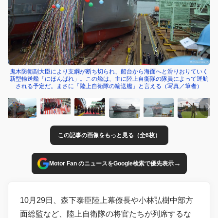
鬼木防衛副大臣により支綱が断ち切られ、船台から海面へと滑りおりていく
新型輸送艦「にほんばれ」。この艦は、主に陸上自衛隊の隊員によって運航
される予定だ。まさに「陸上自衛隊の輸送艦」と言える（写真／筆者）
この記事の画像をもっと見る（全6枚）
→
Motor Fan のニュースをGoogle検索で優先表示
10月29日、森下泰臣陸上幕僚長や小林弘樹中部方
面総監など、陸上自衛隊の将官たちが列席するな