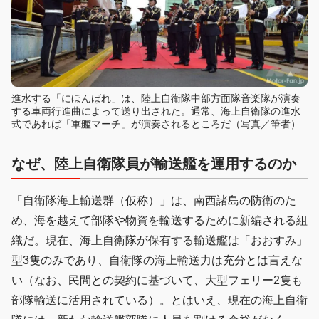
進水する「にほんばれ」は、陸上自衛隊中部方面隊音楽隊が演奏
する車両行進曲によって送り出された。通常、海上自衛隊の進水
式であれば「軍艦マーチ」が演奏されるところだ（写真／筆者）
なぜ、陸上自衛隊員が輸送艦を運用するのか
「自衛隊海上輸送群（仮称）」は、南西諸島の防衛のた
め、海を越えて部隊や物資を輸送するために新編される組
織だ。現在、海上自衛隊が保有する輸送艦は「おおすみ」
型3隻のみであり、自衛隊の海上輸送力は充分とは言えな
い（なお、民間との契約に基づいて、大型フェリー2隻も
部隊輸送に活用されている）。とはいえ、現在の海上自衛