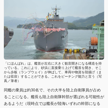
「にほんばれ」は、艦首が左右に大きく観音開きになる構造を持
っている。これにより、砂浜に直接乗り上げて艦首を開き、そこ
から歩板（ランプウェイ）が伸ばして、車両や物資を陸揚げ（ま
たは収容）することができる。これをビーチング能力と言う（写
真／筆者）
同艦の乗員は約30名で、その大半を陸上自衛隊員が占め
ることになる。艦長も陸上自衛隊幹部が選ばれる可能性が
あるようだ（現時点では艦長が陸海いずれの幹部になる