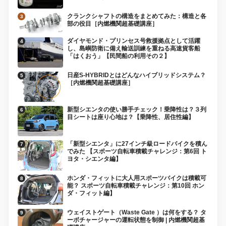
クランクシャフトの構造をまとめてみた：構造と各
部の役目［内燃機関超基礎講座］
ダイヤモンド・プリンセス号救援拠点として活躍
し、島嶼防衛に備え輸送訓練を重ねる高速貨客船
「はくおう」【民間船の利用その２】
日産S-HYBRIDとはどんなハイブリッドシステム？
［内燃機関超基礎講座］
新型シエンタの使い勝手チェック！乗降性は？３列
目シートは座り心地は？【乗降性、居住性編】
「新型シエンタ」に27インチ級ロードバイクを積ん
でみた 【スポーツ自転車積載チャレンジ：第6回 ト
ヨタ・シエンタ編】
ホンダ・フィットに大人用スポーツバイクは積載可
能？ スポーツ自転車積載チャレンジ：第10回 ホン
ダ・フィット編】
ウェイストゲート（Waste Gate ）は何をする？ タ
ーボチャージャーの運転状態を制御 | 内燃機関超基