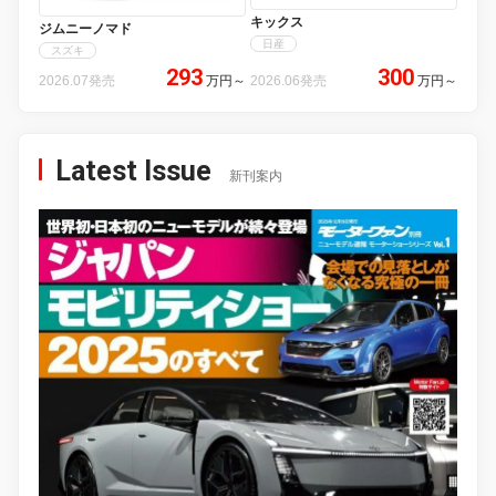
キックス
ジムニーノマド
日産
スズキ
293
300
2026.07発売
万円
～
2026.06発売
万円
～
Latest Issue
新刊案内