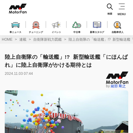
コ
ン
テ
検索
MENU
ン
ツ
へ
車ニュース
チューニング
イベント
中古車
新車カタログ
自動車求人
ス
HOME
連載
自衛隊新戦力図鑑
陸上自衛隊の「輸送艦」!? 新型輸送
キ
ッ
プ
陸上自衛隊の「輸送艦」!? 新型輸送艦「にほんば
れ」に陸上自衛隊がかける期待とは
2024.11.03 07:44
by
綾部 剛之