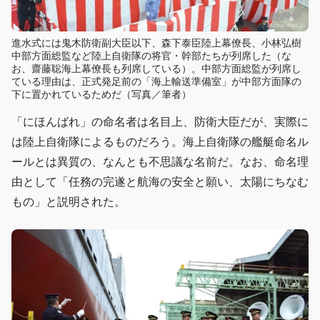
進水式には鬼木防衛副大臣以下、森下泰臣陸上幕僚長、小林弘樹
中部方面総監など陸上自衛隊の将官・幹部たちが列席した（な
お、齋藤聡海上幕僚長も列席している）。中部方面総監が列席し
ている理由は、正式発足前の「海上輸送準備室」が中部方面隊の
下に置かれているためだ（写真／筆者）
「にほんばれ」の命名者は名目上、防衛大臣だが、実際に
は陸上自衛隊によるものだろう。海上自衛隊の艦艇命名ル
ールとは異質の、なんとも不思議な名前だ。なお、命名理
由として「任務の完遂と航海の安全と願い、太陽にちなむ
もの」と説明された。