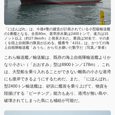
「にほんばれ」は、今後4隻の建造が計画されている小型級輸送艦
の1番艦となる。全長80m、基準排水量は2400トンで、速力は15
ノット以上（約27.8km/h）と発表された。乗員は30名で、その多
くを陸上自衛隊の隊員が占める。艦番号「4151」は、かつての海
上自衛隊輸送艦「みうら」から引き継いだ数字だ（写真／筆者）
これら輸送艦／輸送艇は、既存の海上自衛隊輸送艦よりか
なり小さい（「おおすみ」型は8900トン／178m）。これ
は、大型船を乗り入れることができない離島の小さな港湾
にも接岸できるようにするためだ。また、「にほんばれ」
型2400トン輸送艦は、砂浜に艦首を乗り上げて、物資を
陸揚げする「ビーチング」能力もあり、港湾が無い島や、
破壊されてしまった島にも補給が可能だ。