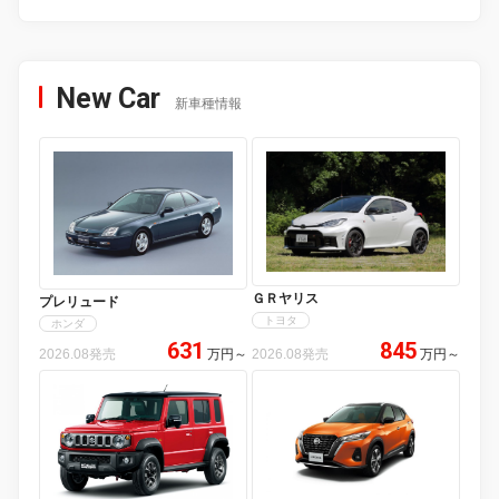
New Car
新車種情報
ＧＲヤリス
プレリュード
トヨタ
ホンダ
631
845
2026.08発売
万円
～
2026.08発売
万円
～