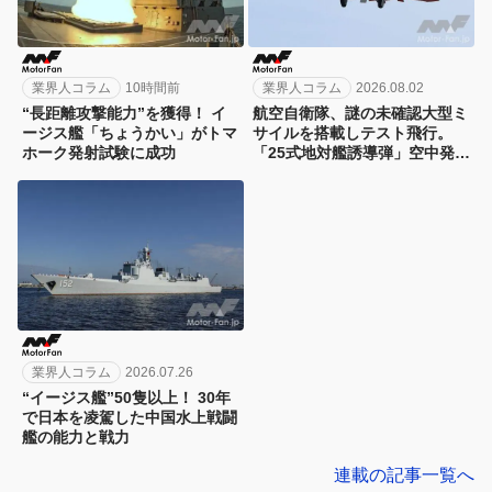
業界人コラム
10時間前
業界人コラム
2026.08.02
“長距離攻撃能力”を獲得！ イ
航空自衛隊、謎の未確認大型ミ
ージス艦「ちょうかい」がトマ
サイルを搭載しテスト飛行。
ホーク発射試験に成功
「25式地対艦誘導弾」空中発射
型が初めて姿を見せた！
業界人コラム
2026.07.26
“イージス艦”50隻以上！ 30年
で日本を凌駕した中国水上戦闘
艦の能力と戦力
連載の記事一覧へ