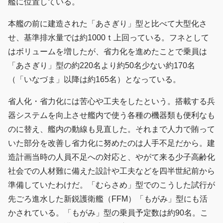
艦に位置している。
本艦の前に建造された「あさぎり」型と比べて大型化さ
せ、基準排水量では約1000ｔ上回っている。フネとして
はボリュームを増したが、省力化を進めたことで乗員は
「あさぎり」型の約220名より約50名少ない約170名
（「いなづま」以降は約165名）となっている。
省人化・省力化には苦心や工夫をしたという。搭載する兵
器システムを向上させ艦内で使う各種の機器類も便利なも
のに替え、艦内の動線も見直した。それまで人力で賄って
いた部分を改善し省力化に努めたのは人手不足だから。建
造計画当時の人員不足への対応と、やがて来る少子高齢化
社会での人材難に備えた設計や工夫などを四半世紀前から
準備していたわけだ。「むらさめ」型でのこうした試行が
先ごろ進水した新鋭護衛艦（FFM）「もがみ」型にも活
かされている。「もがみ」型の乗員予定数は約90名。こ