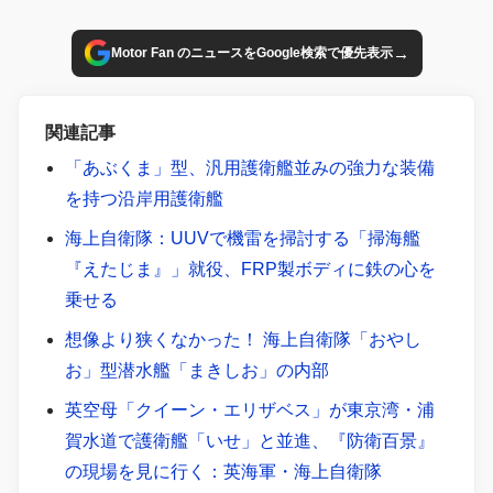
→
Motor Fan のニュースをGoogle検索で優先表示
関連記事
「あぶくま」型、汎用護衛艦並みの強力な装備
を持つ沿岸用護衛艦
海上自衛隊：UUVで機雷を掃討する「掃海艦
『えたじま』」就役、FRP製ボディに鉄の心を
乗せる
想像より狭くなかった！ 海上自衛隊「おやし
お」型潜水艦「まきしお」の内部
英空母「クイーン・エリザベス」が東京湾・浦
賀水道で護衛艦「いせ」と並進、『防衛百景』
の現場を見に行く：英海軍・海上自衛隊