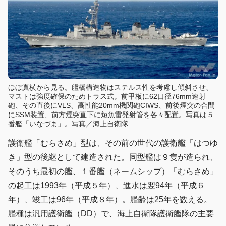
ほぼ真横から見る。艦橋構造物はステルス性を考慮し傾斜させ、
マストは強度確保のためトラス式。前甲板に62口径76mm速射
砲、その直後にVLS、高性能20mm機関砲CIWS、前後煙突の合間
にSSM装置、前方煙突直下に短魚雷発射管を各々配置。写真は５
番艦「いなづま」。写真／海上自衛隊
護衛艦「むらさめ」型は、その前の世代の護衛艦「はつゆ
き」型の後継として建造された。同型艦は９隻が造られ、
そのうち最初の艦、１番艦（ネームシップ）「むらさめ」
の起工は1993年（平成５年）、進水は翌94年（平成６
年）、竣工は96年（平成８年）。艦齢は25年を数える。
艦種は汎用護衛艦（DD）で、海上自衛隊護衛艦隊の主要