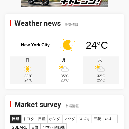
Weather news
天気情報
24°C
New York City
日
月
火
33°C
35°C
32°C
24°C
23°C
25°C
Market survey
市場情報
日経
トヨタ
日産
ホンダ
マツダ
スズキ
三菱
いすゞ
SUBARU
日野
ヤマハ発動機