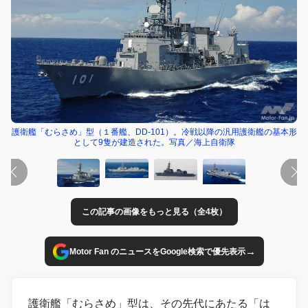
護衛艦「むらさめ」型（１番艦、DD-101）。冷戦以降の汎用護衛艦の基本形
として9隻が建造された。写真／海上自衛隊
この記事の画像をもっと見る（全4枚）
→
Motor Fan のニュースをGoogle検索で優先表示
護衛艦「むらさめ」型は、その先代にあたる「は