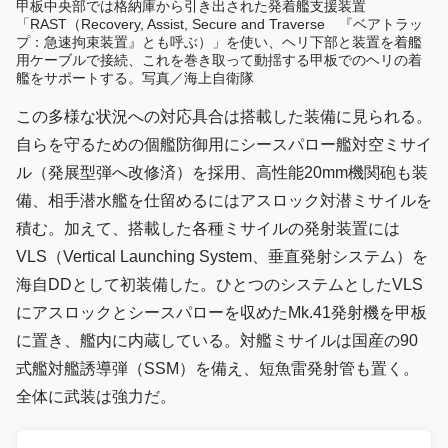
甲板中央部では格納庫から引き出された発着艦支援装置
「RAST（Recovery, Assist, Secure and Traverse 『ベアトラッ
プ：急速拘束装置』とも呼ぶ）」を使い、ヘリ下部と装置を着艦
用ケーブルで接続、これを巻き取って動揺する甲板でのヘリの着
艦をサポートする。写真／海上自衛隊
この多様な状況への対応具合は搭載した装備に見られる。
自らを守るための個艦防御用にシースパロー艦対空ミサイ
ル（発展型弾へ改修済）を採用、高性能20mm機関砲も装
備、相手潜水艦を仕留めるにはアスロック対潜ミサイルを
積む。加えて、搭載した各種ミサイルの発射装置には
VLS（Vertical Launching System、垂直発射システム）を
海自DDとして初装備した。ひとつのシステムとしたVLS
にアスロックとシースパローを収めたMk.41発射機を甲板
に置き、艦内に内蔵している。対艦ミサイルは国産の90
式艦対艦誘導弾（SSM）を備え、短魚雷発射管も置く。
全体に武装は強力だ。