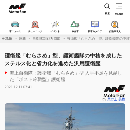
コ
ン
テ
検索
MENU
ン
ツ
へ
車ニュース
チューニング
イベント
中古車
新車カタログ
自動車求人
ス
HOME
連載
自衛隊新戦力図鑑
護衛艦「むらさめ」型、護衛艦隊の中核
キ
ッ
プ
護衛艦「むらさめ」型、護衛艦隊の中核を成した
ステルス化と省力化を進めた汎用護衛艦
海上自衛隊：護衛艦「むらさめ」型 人手不足を見越し
た「ポスト冷戦型」護衛艦
2021.12.11 07:41
by
貝方士 英樹