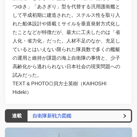
つゆき」「あさぎり」型を代替する汎用護衛艦と
して平成初期に建造された。ステルス性を取り入
れた船体設計や搭載ミサイルを垂直発射方式化し
たことなどが特徴だが、最大に工夫したのは「省
人化・省力化」だった。人材不足のなか、充足し
ているとはいえない限られた隊員数で多くの艦艇
の運用と維持が課題の海上自衛隊の事情と、少子
高齢化から逃れられない日本社会の現実問題への
試みだった。
TEXT & PHOTO◎貝方士英樹（KAIHOSHI
Hideki）
連載
自衛隊新戦力図鑑