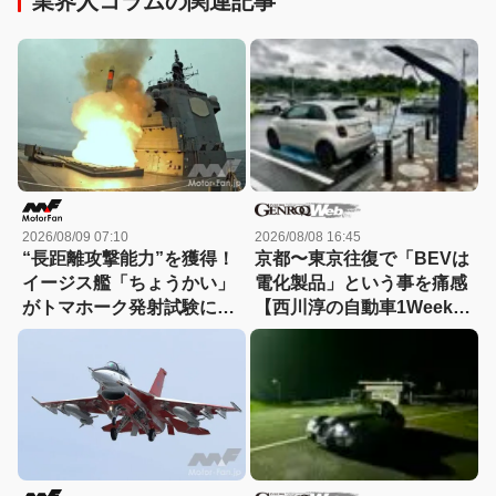
業界人コラムの関連記事
2026/08/09 07:10
2026/08/08 16:45
“長距離攻撃能力”を獲得！
京都〜東京往復で「BEVは
イージス艦「ちょうかい」
電化製品」という事を痛感
がトマホーク発射試験に成
【西川淳の自動車1Weekダ
功
イアリーVol.38】