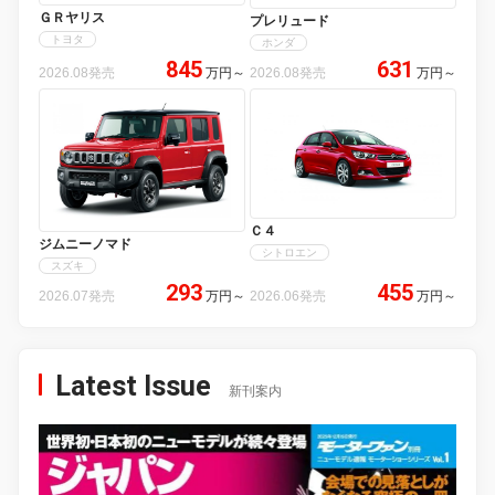
ＧＲヤリス
プレリュード
トヨタ
ホンダ
845
631
2026.08発売
万円
～
2026.08発売
万円
～
Ｃ４
ジムニーノマド
シトロエン
スズキ
293
455
2026.07発売
万円
～
2026.06発売
万円
～
Latest Issue
新刊案内