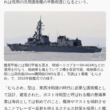
れは現用の汎用護衛艦の半数程度になるという。
艦尾甲板には飛行甲板を置き、哨戒ヘリコプターSH-60J/Kなどの
運用を行なう。格納庫も備えていて２機を収容可能。格納庫の上
部には高性能20mm機関砲CIWSを置く。写真は１番艦「むらさ
め」で、2015年観艦式での様子。
「むらさめ」型は、東西冷戦後の時代に必要な護衛艦とし
て設計、建造された。ポスト冷戦型と呼ばれる艦の整備事
業は海自としては初めてのこと。艦体やマストを傾斜させ
ることでレーダー反射を抑えるステルス対策を採用した艦