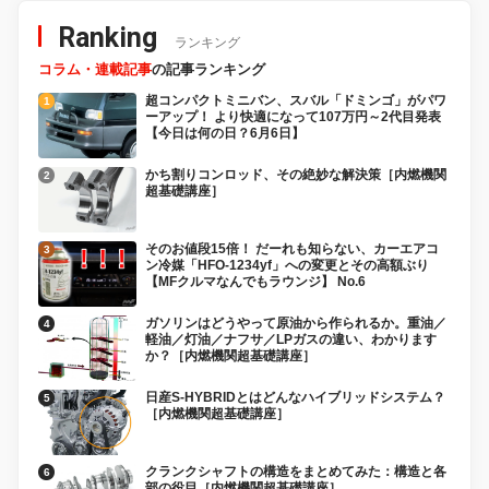
Ranking
ランキング
コラム・連載記事
の記事ランキング
超コンパクトミニバン、スバル「ドミンゴ」がパワ
ーアップ！ より快適になって107万円～2代目発表
【今日は何の日？6月6日】
かち割りコンロッド、その絶妙な解決策［内燃機関
超基礎講座］
そのお値段15倍！ だーれも知らない、カーエアコ
ン冷媒「HFO-1234yf」への変更とその高額ぶり
【MFクルマなんでもラウンジ】 No.6
ガソリンはどうやって原油から作られるか。重油／
軽油／灯油／ナフサ／LPガスの違い、わかります
か？［内燃機関超基礎講座］
日産S-HYBRIDとはどんなハイブリッドシステム？
［内燃機関超基礎講座］
クランクシャフトの構造をまとめてみた：構造と各
部の役目［内燃機関超基礎講座］