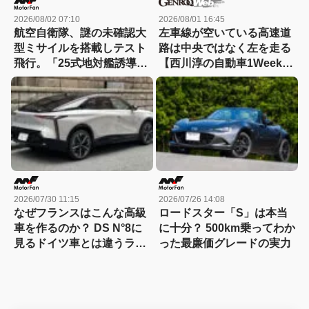
2026/08/02 07:10
2026/08/01 16:45
航空自衛隊、謎の未確認大
左車線が空いている高速道
型ミサイルを搭載しテスト
路は中央ではなく左を走る
飛行。「25式地対艦誘導
【西川淳の自動車1Weekダ
弾」空中発射型が初めて姿
イアリーVol.37】
を見せた！
2026/07/30 11:15
2026/07/26 14:08
なぜフランスはこんな高級
ロードスター「S」は本当
車を作るのか？ DS N°8に
に十分？ 500km乗ってわか
見るドイツ車とは違うラグ
った最廉価グレードの実力
ジュアリー