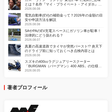
とは？名作『マイ・プライベート・アイダホ』が
初のデジタルリマスター版で復活
2026.08.08
電気自動車(EV)の補助金って？2026年の金額の目
安や申請方法を解説
2026.08.08
SAやPAのEV充電スペースにガソリン車が駐車！
法律的にどう扱われる？
2026.08.07
真夏の高速道路でタイヤが突然バースト!? 炎天下
のドライブ前に知っておくべき点検内容とは
2026.08.06
スズキの400ccラグジュアリースクーター
「BURGMAN（バーグマン）400 ABS」の仕様を
変更し、8月18日に発売
2026.08.05
著者プロフィール