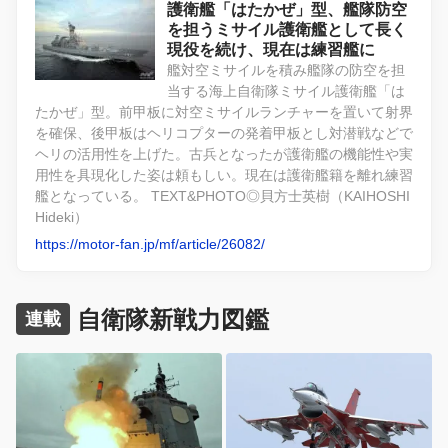
護衛艦「はたかぜ」型、艦隊防空
を担うミサイル護衛艦として長く
現役を続け、現在は練習艦に
艦対空ミサイルを積み艦隊の防空を担
当する海上自衛隊ミサイル護衛艦「は
たかぜ」型。前甲板に対空ミサイルランチャーを置いて射界
を確保、後甲板はヘリコプターの発着甲板とし対潜戦などで
ヘリの活用性を上げた。古兵となったが護衛艦の機能性や実
用性を具現化した姿は頼もしい。現在は護衛艦籍を離れ練習
艦となっている。 TEXT&PHOTO◎貝方士英樹（KAIHOSHI
Hideki）
https://motor-fan.jp/mf/article/26082/
自衛隊新戦力図鑑
連載