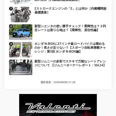
2ストロークエンジンの「2」とは何か［内燃機関超
基礎講座］
新型シエンタの使い勝手チェック！乗降性は？３列
目シートは座り心地は？【乗降性、居住性編】
ホンダ N-BOXに27インチ級ロードバイクは積める
のか！長さが足りない？【スポーツ自転車積載チャ
レンジ：第3回 ホンダ N-BOX編】
新型ジムニーの多彩でステキで万能なシートアレン
ジについて 【ジムニーオーナーレポート：Vol.14】
最終更新：2026/08/09 17:18