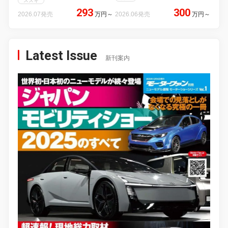
スズキ
293
300
2026.07発売
万円
～
2026.06発売
万円
～
Latest Issue
新刊案内