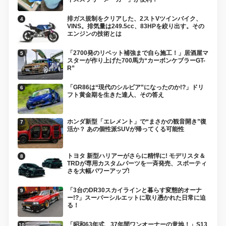
排ガス規制をクリアした、2ストVツインバイク、
VINS。排気量は249.5cc、83HPを絞り出す。その
エンジンの技術とは
「2700発のリベット補強まで自ら施工！」居酒屋マ
スターが作り上げた700馬力“カーボンケブラーGT-
R”
「GR86は“現代のシルビア”になったのか!?」ドリ
フト黄金期を生きた達人、その答え
ホンダ新型「エレメント」で“まさかの観音開き”復
活か？ あの個性派SUVが帰ってくる可能性
トヨタ 新型ハリアーがさらに精悍に! モデリスタ＆
TRDが専用カスタムパーツを一斉発売、スポーティ
さを大幅パワーアップ!
「3台のDR30スカイラインと暮らす変態的オーナ
ー!?」スーパーシルエットに取り憑かれた日常に迫
る！
「昭和63年式、37年間ワンオーナーの意地！」S13