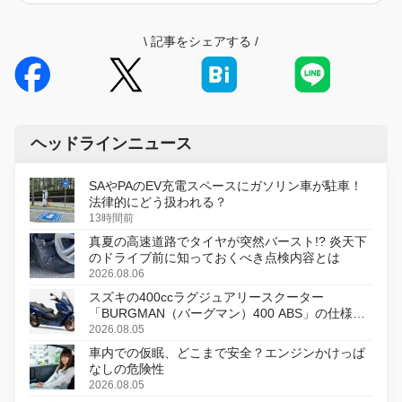
\
記事をシェアする
/
ヘッドラインニュース
SAやPAのEV充電スペースにガソリン車が駐車！
法律的にどう扱われる？
13時間前
真夏の高速道路でタイヤが突然バースト!? 炎天下
のドライブ前に知っておくべき点検内容とは
2026.08.06
スズキの400ccラグジュアリースクーター
「BURGMAN（バーグマン）400 ABS」の仕様を
変更し、8月18日に発売
2026.08.05
車内での仮眠、どこまで安全？エンジンかけっぱ
なしの危険性
2026.08.05