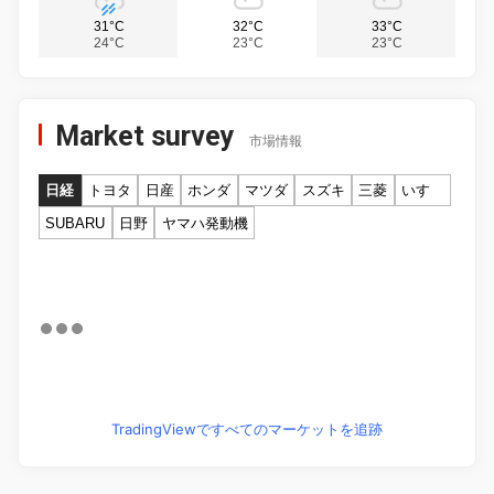
31°C
32°C
33°C
24°C
23°C
23°C
Market survey
市場情報
日経
トヨタ
日産
ホンダ
マツダ
スズキ
三菱
いすゞ
SUBARU
日野
ヤマハ発動機
TradingViewですべてのマーケットを追跡