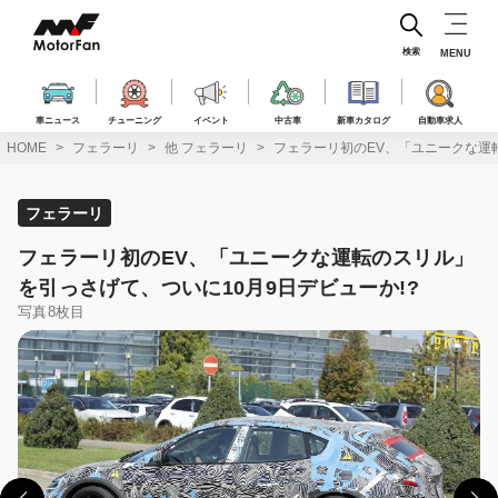
コ
ン
テ
検索
MENU
ン
ツ
へ
車ニュース
チューニング
イベント
中古車
新車カタログ
自動車求人
ス
HOME
フェラーリ
他 フェラーリ
フェラーリ初のEV、「ユニークな運転
キ
ッ
プ
フェラーリ
フェラーリ初のEV、「ユニークな運転のスリル」
を引っさげて、ついに10月9日デビューか!?
写真8枚目