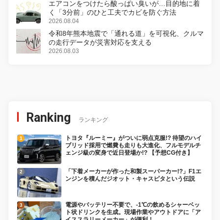
エアコンをつけたら酸っぱい臭いが…目的地に着
く「3分前」のひと工夫でカビを防ぐ方法
2026.08.04
令和8年熊本地震で「通れる道」を可視化、クルマ
の走行データが災害対応を支える
2026.08.03
Ranking
ランキング
トヨタ『ルーミー』がついに弱点克服!? 待望のハイ
ブリッド採用で燃費も走りも大進化、フルモデルチ
ェンジ級の変身で近日登場か!? 【予想CG付き】
「下着メーカーが作った和製スーパーカー!?」F1エ
ンジンを積んだジオット・キャスピタという伝説
電源やバッテリー不要で、-1℃の飲めるシャーベッ
ト状ドリンクを生成。現場作業やアウトドアに「ア
イススラリーメーカー」が便利！