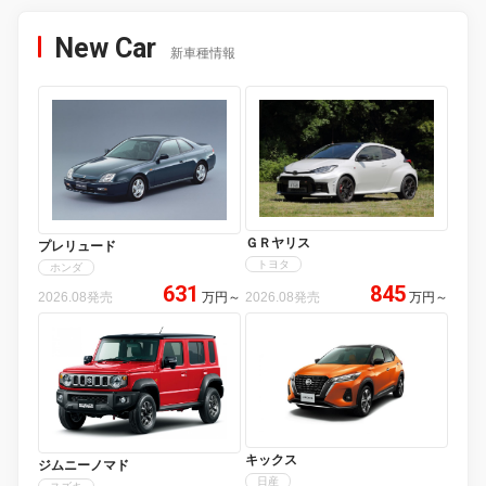
New Car
新車種情報
ＧＲヤリス
プレリュード
トヨタ
ホンダ
631
845
2026.08発売
万円
～
2026.08発売
万円
～
キックス
ジムニーノマド
日産