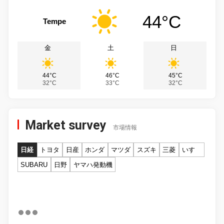
44°C
Tempe
金
土
日
44°C
46°C
45°C
32°C
33°C
32°C
Market survey
市場情報
日経
トヨタ
日産
ホンダ
マツダ
スズキ
三菱
いすゞ
SUBARU
日野
ヤマハ発動機