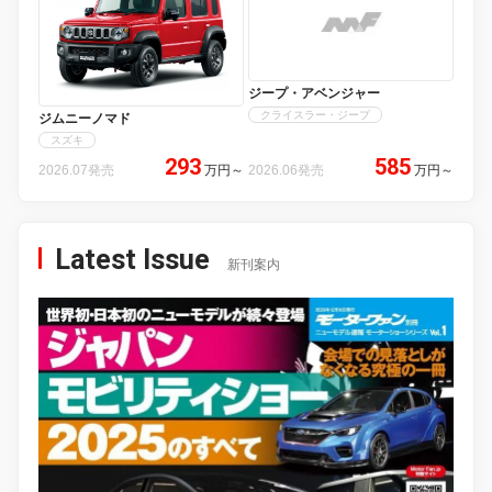
ジープ・アベンジャー
クライスラー・ジープ
ジムニーノマド
スズキ
293
585
2026.07発売
万円
～
2026.06発売
万円
～
Latest Issue
新刊案内