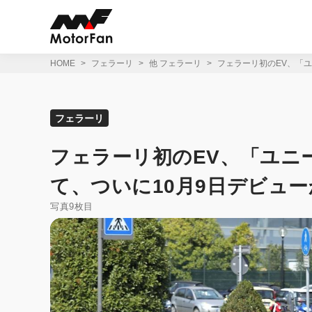
コ
ン
テ
ン
ツ
HOME
フェラーリ
他 フェラーリ
フェラーリ初のEV、「ユ
へ
ス
キ
ッ
フェラーリ
プ
フェラーリ初のEV、「ユニ
て、ついに10月9日デビュー
写真9枚目