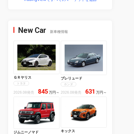
New Car
新車種情報
ＧＲヤリス
プレリュード
トヨタ
ホンダ
845
631
2026.08発売
万円
～
2026.08発売
万円
～
キックス
ジムニーノマド