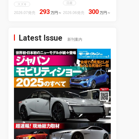
日産
スズキ
293
300
2026.07発売
万円
～
2026.06発売
万円
～
Latest Issue
新刊案内