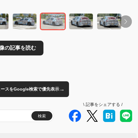
→
のニュースをGoogle検索で優先表示
\
記事をシェアする
/
検索