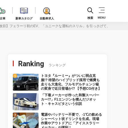
検索
MENU
古車
新車カタログ
自動車求人
枚目】フェラーリ初のEV、「ユニークな運転のスリル」を引っさげて、ついに10月9
Ranking
ランキング
トヨタ『ルーミー』がついに弱点克
服!? 待望のハイブリッド採用で燃費も
走りも大進化、フルモデルチェンジ級
の変身で近日登場か!? 【予想CG付き】
「下着メーカーが作った和製スーパー
カー!?」F1エンジンを積んだジオッ
ト・キャスピタという伝説
電源やバッテリー不要で、-1℃の飲める
シャーベット状ドリンクを生成。現場
作業やアウトドアに「アイススラリー
メーカー」が便利！