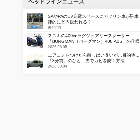
ヘッドラインニュース
SAやPAのEV充電スペースにガソリン車が駐車
律的にどう扱われる？
9時間前
スズキの400ccラグジュアリースクーター
「BURGMAN（バーグマン）400 ABS」の仕
更し、8月18日に発売
2026.08.05
エアコンをつけたら酸っぱい臭いが…目的地に
「3分前」のひと工夫でカビを防ぐ方法
2026.08.04