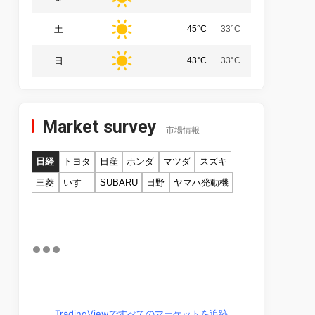
土
45°C
33°C
日
43°C
33°C
Market survey
市場情報
日経
トヨタ
日産
ホンダ
マツダ
スズキ
三菱
いすゞ
SUBARU
日野
ヤマハ発動機
TradingViewですべてのマーケットを追跡