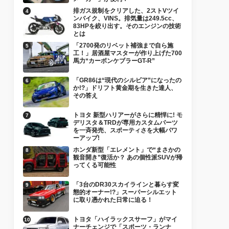
排ガス規制をクリアした、2ストVツイ
ンバイク、VINS。排気量は249.5cc、
83HPを絞り出す。そのエンジンの技術
とは
「2700発のリベット補強まで自ら施
工！」居酒屋マスターが作り上げた700
馬力“カーボンケブラーGT-R”
「GR86は“現代のシルビア”になったの
か!?」ドリフト黄金期を生きた達人、
その答え
トヨタ 新型ハリアーがさらに精悍に! モ
デリスタ＆TRDが専用カスタムパーツ
を一斉発売、スポーティさを大幅パワ
ーアップ!
ホンダ新型「エレメント」で“まさかの
観音開き”復活か？ あの個性派SUVが帰
ってくる可能性
「3台のDR30スカイラインと暮らす変
態的オーナー!?」スーパーシルエット
に取り憑かれた日常に迫る！
トヨタ「ハイラックスサーフ」がマイ
ナーチェンジで「スポーツ・ランナ