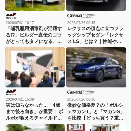
2026/07/31 18:17
2026/07/26 09:45
「哺乳瓶用消毒剤が活躍す
レクサスの頂点に立つフラ
る!?」ビルダー直伝のコツ
ッグシップセダン「レクサ
がとってもタメになる、キ
ス LS」とは？｜性能や特
ャンピングカーのお手入れ
徴、新車・中古車価格
講座
2026/07/21 15:39
2026/07/20 08:30
実は知らなかった…「4歳
微妙な価格差？の「ポルシ
まで後ろ向き」が重要！ ボ
ェマカンT」と「マカンS」
ルボが教えるチャイルドシ
を比較【どっち買う？重箱
ートの正しい使い方
の隅ツツキ隊：09】