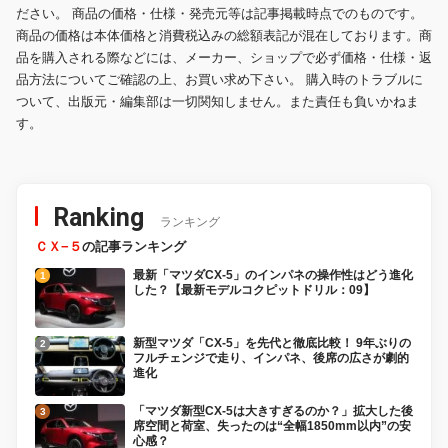
ださい。 商品の価格・仕様・発売元等は記事掲載時点でのものです。
商品の価格は本体価格と消費税込みの総額表記が混在しております。商
品を購入される際などには、メーカー、ショップで必ず価格・仕様・返
品方法についてご確認の上、お買い求め下さい。 購入時のトラブルに
ついて、出版元・編集部は一切関知しません。また責任も負いかねま
す。
Ranking
ランキング
ＣＸ−５
の記事ランキング
最新「マツダCX-5」のインパネの操作性はどう進化
した？【最新モデルコクピットドリル：09】
新型マツダ「CX-5」を先代と徹底比較！ 9年ぶりの
フルチェンジで走り、インパネ、後席の広さが劇的
進化
「マツダ新型CX-5は大きすぎるのか？」拡大した後
席空間と荷室、失ったのは“全幅1850mm以内”の安
心感？