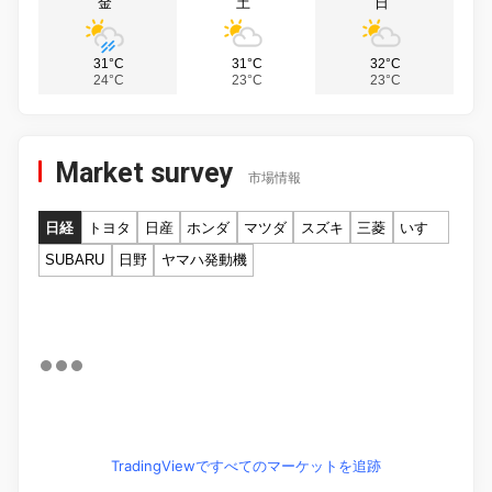
金
土
日
31°C
31°C
32°C
24°C
23°C
23°C
Market survey
市場情報
日経
トヨタ
日産
ホンダ
マツダ
スズキ
三菱
いすゞ
SUBARU
日野
ヤマハ発動機
TradingViewですべてのマーケットを追跡