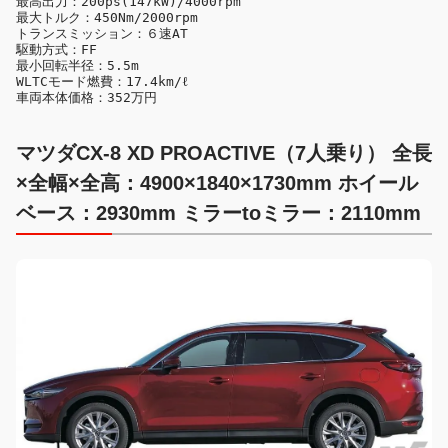
最高出力：200ps(147kW)/4000rpm

最大トルク：450Nm/2000rpm

トランスミッション：６速AT

駆動方式：FF

最小回転半径：5.5m

WLTCモード燃費：17.4km/ℓ

車両本体価格：352万円
マツダCX-8 XD PROACTIVE（7人乗り） 全長
×全幅×全高：4900×1840×1730mm ホイール
ベース：2930mm ミラーtoミラー：2110mm