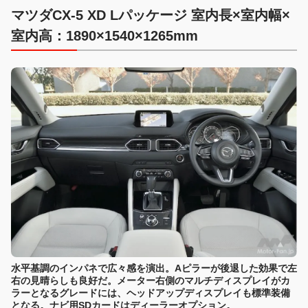
マツダCX-5 XD Lパッケージ 室内長×室内幅×
室内高：1890×1540×1265mm
水平基調のインパネで広々感を演出。Aピラーが後退した効果で左
右の見晴らしも良好だ。メーター右側のマルチディスプレイがカ
ラーとなるグレードには、ヘッドアップディスプレイも標準装備
となる。ナビ用SDカードはディーラーオプション。