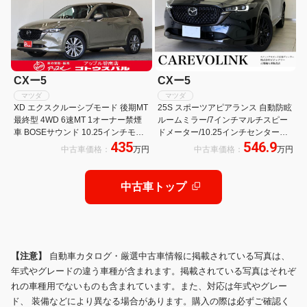
CXー5
CXー5
マツダ
マツダ
XD エクスクルーシブモード 後期MT
25S スポーツアピアランス 自動防眩
最終型 4WD 6速MT 1オーナー禁煙
ルームミラー/7インチマルチスピー
車 BOSEサウンド 10.25インチモニ
ドメーター/10.25インチセンターデ
435
546.9
ターマツダコネクトTV 360°カメラ
ィスプレイ/ステアリングシフトスイ
中古車価格：
万円
中古車価格：
万円
無線CarPlay ナッパレザー 前後シー
ッチ/ステアリングヒーター/BOSEサ
トヒーター ベンチレーション
ウンドシステム
中古車トップ
【注意】
自動車カタログ・厳選中古車情報に掲載されている写真は、
年式やグレードの違う車種が含まれます。掲載されている写真はそれぞ
れの車種用でないものも含まれています。また、対応は年式やグレー
ド、 装備などにより異なる場合があります。購入の際は必ずご確認く