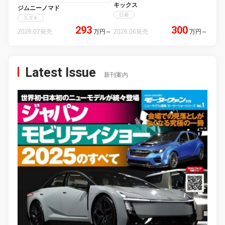
キックス
ジムニーノマド
日産
スズキ
293
300
2026.07発売
万円
～
2026.06発売
万円
～
Latest Issue
新刊案内