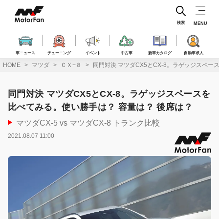
コ
ン
テ
検索
MENU
ン
ツ
へ
車ニュース
チューニング
イベント
中古車
新車カタログ
自動車求人
ス
HOME
マツダ
ＣＸ−８
同門対決 マツダCX5とCX-8。ラゲッジスペ
キ
ッ
プ
同門対決 マツダCX5とCX-8。ラゲッジスペースを
比べてみる。使い勝手は？ 容量は？ 後席は？
マツダCX-5 vs マツダCX-8 トランク比較
2021.08.07 11:00