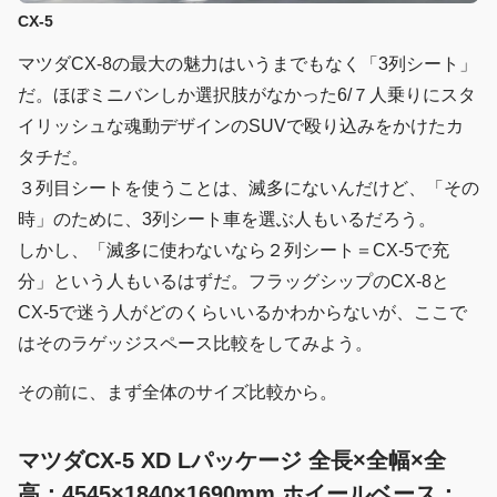
CX-5
マツダCX-8の最大の魅力はいうまでもなく「3列シート」
だ。ほぼミニバンしか選択肢がなかった6/７人乗りにスタ
イリッシュな魂動デザインのSUVで殴り込みをかけたカ
タチだ。
３列目シートを使うことは、滅多にないんだけど、「その
時」のために、3列シート車を選ぶ人もいるだろう。
しかし、「滅多に使わないなら２列シート＝CX-5で充
分」という人もいるはずだ。フラッグシップのCX-8と
CX-5で迷う人がどのくらいいるかわからないが、ここで
はそのラゲッジスペース比較をしてみよう。
その前に、まず全体のサイズ比較から。
マツダCX-5 XD Lパッケージ 全長×全幅×全
高：4545×1840×1690mm ホイールベース：