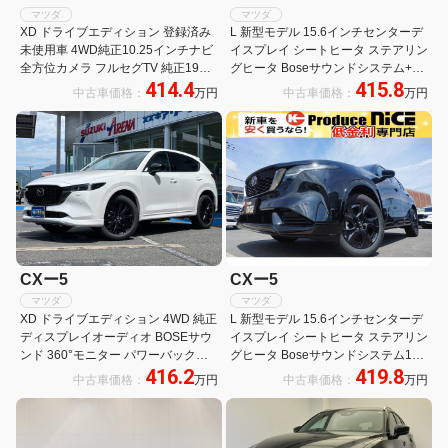
マツダ
マツダ
XD ドライブエディション 登録済み
L 新型モデル 15.6インチセンターデ
未使用車 4WD純正10.25インチナビ
イスプレイ シートヒータ ステアリン
全方位カメラ フルセグTV 純正19イ
グヒータ Boseサウンドシステム+12
414.4
415.8
ンチアルミホイール 前席シートクー
スピーカ ワイヤレス充電器 ハンズフ
中古車価格：
万円
中古車価格：
万円
ラー全席シートヒーター前席パワー
リー機能付きパワーバックドア パノ
シートパワーバックドアサンルーフ
ラミックビュー
BOSEサウンド
CXー5
CXー5
マツダ
マツダ
XD ドライブエディション 4WD 純正
L 新型モデル 15.6インチセンターデ
ディスプレイオーディオ BOSEサウ
イスプレイ シートヒータ ステアリン
ンド 360°モニター パワーバックド
グヒータ Boseサウンドシステム12
416.2
419.8
ア 革シート パワーシート シートヒ
スピーカ ワイヤレス充電器 ハンズフ
中古車価格：
万円
中古車価格：
万円
ーター ステアリングヒーター レーダ
リー機能付きパワーバックドア パノ
ークルーズコントロール ワイヤレス
ラミックビューモニタ
充電