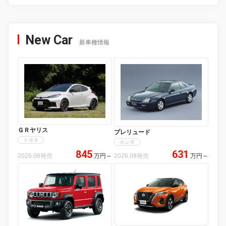
New Car
新車種情報
ＧＲヤリス
プレリュード
トヨタ
ホンダ
845
631
2026.08発売
万円
～
2026.08発売
万円
～