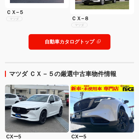
ＣＸ−５
ＣＸ−８
マツダ
マツダ
自動車カタログトップ
マツダ ＣＸ－５の厳選中古車物件情報
CXー5
CXー5