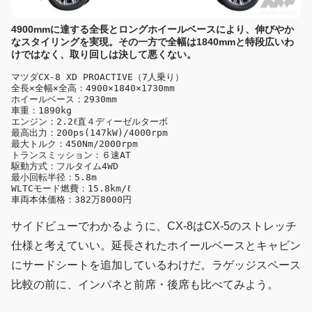
4900mmに達する全長とロングホイールベースにより、伸びやか
なスタイリングを実現。その一方で全幅は1840mmと特段広いわ
けではなく、取り回しは決して悪くない。
マツダCX-8 XD PROACTIVE（7人乗り）

全長×全幅×全高：4900×1840×1730mm

ホイールベース：2930mm

車重：1890kg

エンジン：2.2ℓ直４ディーゼルターボ

最高出力：200ps(147kW)/4000rpm

最大トルク：450Nm/2000rpm

トランスミッション：６速AT

駆動方式：フルタイム4WD

最小回転半径：5.8m

WLTCモード燃費：15.8km/ℓ

車両本体価格：382万8000円
サイドビューでわかるように、CX-8はCX-5のストレッチ
仕様と考えていい。延長されたホイールベースとキャビン
にサードシートを追加しているわけだ。ラゲッジスペース
比較の前に、インパネと前席・後席も比べてみよう。