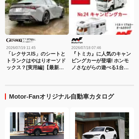
2026/07/19 11:45
2026/07/18 07:46
「レクサスIS」のシートと
『トミカ』に人気のキャン
トランクはやはりオーソド
ピングカーが登場! ホンモ
ックス？[実用編]【最新モ
ノさながらの遊べる1台、
デルコクピットドリル：
キャンピングカーの種類と
08】
特徴も解説!【トミカ × リア
ルカー オールカタログ】
Motor-Fanオリジナル自動車カタログ