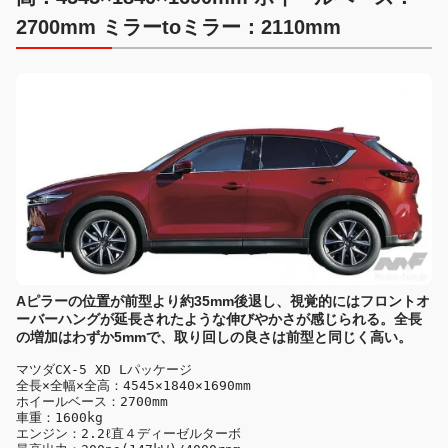
2700mm ミラーtoミラー：2110mm
Aピラーの位置が前型より約35mm後退し、視覚的にはフロントオ
ーバーハングが延長されたような伸びやかさが感じられる。全長
の増加はわずか5mmで、取り回しの良さは前型と同じく高い。
マツダCX-5 XD Lパッケージ

全長×全幅×全高：4545×1840×1690mm

ホイールベース：2700mm

車重：1600kg

エンジン：2.2ℓ直４ディーゼルターボ
