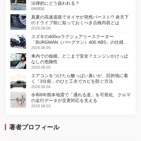
法律的にどう扱われる？
6時間前
真夏の高速道路でタイヤが突然バースト!? 炎天下
のドライブ前に知っておくべき点検内容とは
2026.08.06
スズキの400ccラグジュアリースクーター
「BURGMAN（バーグマン）400 ABS」の仕様を
変更し、8月18日に発売
2026.08.05
車内での仮眠、どこまで安全？エンジンかけっぱ
なしの危険性
2026.08.05
エアコンをつけたら酸っぱい臭いが…目的地に着
く「3分前」のひと工夫でカビを防ぐ方法
2026.08.04
令和8年熊本地震で「通れる道」を可視化、クルマ
の走行データが災害対応を支える
2026.08.03
著者プロフィール