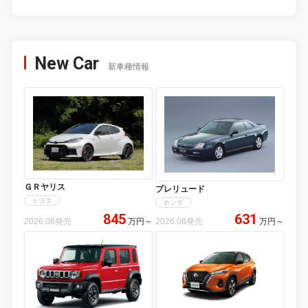
New Car
新車種情報
ＧＲヤリス
プレリュード
トヨタ
ホンダ
845
631
2026.08発売
万円
～
2026.08発売
万円
～