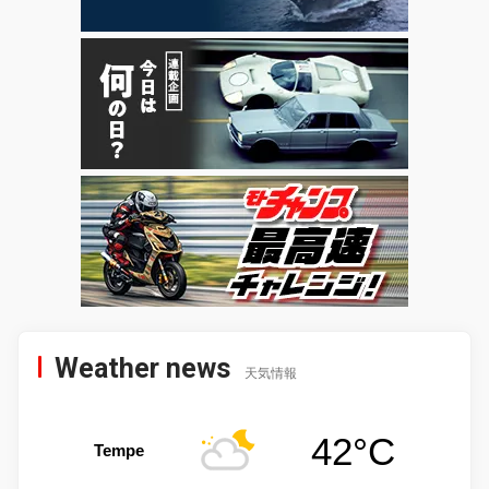
Weather news
天気情報
42°C
Tempe