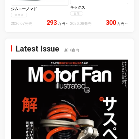
キックス
ジムニーノマド
日産
スズキ
293
300
2026.07発売
万円
～
2026.06発売
万円
～
Latest Issue
新刊案内