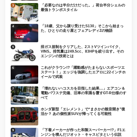
「必要なのは半分だけだった。」荷台半分シェルの
最強トランポスタイル
「18歳、父から譲り受けたS130」そこから始まっ
た、ひとりの走り屋とフェアレディZの物語
排ガス規制をクリアした、2ストVツインバイク、
VINS。排気量は249.5cc、83HPを絞り出す。その
エンジンの技術とは
これがクラウン!?「躍動感がたまらないスポーツエ
ステート！」エッジを強調したエアロに22インチホ
イールで武装
「壊れないハコスカを目指した結果…」エアコン＆
電動パワステ完備、旧車の常識を覆すGT-R仕様のす
べて
ホンダ新型「エレメント」で“まさかの観音開き”復
活か？ あの個性派SUVが帰ってくる可能性
「下着メーカーが作った和製スーパーカー!?」F1エ
ンジンを積んだジオット・キャスピタという伝説