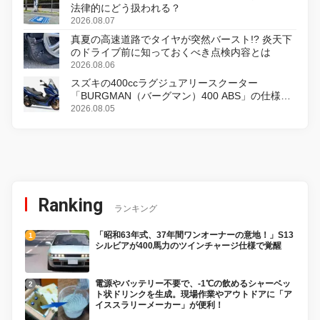
法律的にどう扱われる？
2026.08.07
真夏の高速道路でタイヤが突然バースト!? 炎天下
のドライブ前に知っておくべき点検内容とは
2026.08.06
スズキの400ccラグジュアリースクーター
「BURGMAN（バーグマン）400 ABS」の仕様を
変更し、8月18日に発売
2026.08.05
Ranking
ランキング
「昭和63年式、37年間ワンオーナーの意地！」S13
シルビアが400馬力のツインチャージ仕様で覚醒
電源やバッテリー不要で、-1℃の飲めるシャーベッ
ト状ドリンクを生成。現場作業やアウトドアに「ア
イススラリーメーカー」が便利！