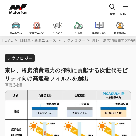
コ
ン
テ
検索
MENU
ン
ツ
へ
車ニュース
チューニング
イベント
中古車
新車カタログ
自動車求人
ス
HOME
自動車・新車ニュース
テクノロジー
東レ、冷房消費電力の抑制
キ
ッ
プ
テクノロジー
東レ、冷房消費電力の抑制に貢献する次世代モビ
リティ向け高遮熱フィルムを創出
写真3枚目