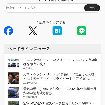
検索
\
記事をシェアする
/
ヘッドラインニュース
シエンタvsルーミーvsフリード｜ミニバン人気3車
種を徹底比較！
4時間前
ガス・ヴァン・サントが“黄色い車”に込めた意味
とは？名作『マイ・プライベート・アイダホ』が
初のデジタルリマスター版で復活
2026.08.08
電気自動車(EV)の補助金って？2026年の金額の目
安や申請方法を解説
2026.08.08
SAやPAのEV充電スペースにガソリン車が駐車！