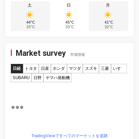
土
日
月
44°C
45°C
41°C
33°C
33°C
32°C
Market survey
市場情報
日経
トヨタ
日産
ホンダ
マツダ
スズキ
三菱
いすゞ
SUBARU
日野
ヤマハ発動機
TradingViewですべてのマーケットを追跡