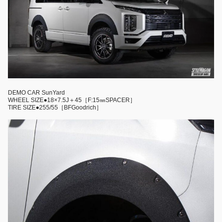
DEMO CAR SunYard
WHEEL SIZE●18×7.5J＋45［F:15㎜SPACER］
TIRE SIZE●255/55［BFGoodrich］