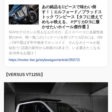
あの銘品を1ピースで味わい倒
す！｜エルフォード／ブラッドス
トック ワンピース【タフに使えて
めちゃ映える、 #デリカD:5に履
かせたいホイール傑作選 】
SUVやクロカン人気もなんのその、広々スペースに走破性抜
群の4×4、唯一無二のパッケージを持つデリカD:5には、ON
／OFF選ばず年中無休でカッコイイ、そんなホイールが超
似合う! 話題の新作から鉄板の1本まで、いま履きたくなる
全18本をお届け！
https://motor-fan.jp/stylewagon/article/35072/
【VERSUS VT125S】