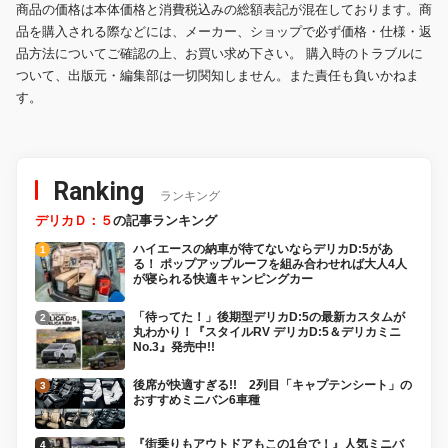
商品の価格は本体価格と消費税込みの総額表記が混在しております。商
品を購入される際などには、メーカー、ショップで必ず価格・仕様・返
品方法についてご確認の上、お買い求め下さい。 購入時のトラブルに
ついて、出版元・編集部は一切関知しません。また責任も負いかねま
す。
Ranking
ランキング
デリカＤ：５
の記事ランキング
ハイエースの納車が待てないならデリカD:5があ
る！ ポップアップルーフを組み合わせれば大人4人
が寝られる快適キャンピングカー
「待ってた！」後期型デリカD:5の最新カスタムが
丸わかり！『スタイルRV デリカD:5＆デリカミニ
No.3』発売中!!
後席が快適すぎる!! 2列目「キャプテンシート」の
おすすめミニバン6車種
『街乗りもアウトドアもこの1台で！』人気ミニバ