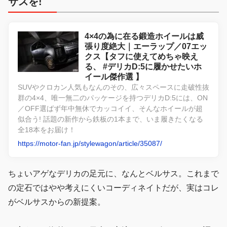
サスを!
4×4の為に在る鍛造ホイールは威
張り度絶大｜エーラップ／07エッ
クス【タフに使えてめちゃ映え
る、 #デリカD:5に履かせたいホ
イール傑作選 】
SUVやクロカン人気もなんのその、広々スペースに走破性抜
群の4×4、唯一無二のパッケージを持つデリカD:5には、ON
／OFF選ばず年中無休でカッコイイ、そんなホイールが超
似合う! 話題の新作から鉄板の1本まで、いま履きたくなる
全18本をお届け！
https://motor-fan.jp/stylewagon/article/35087/
ちょいアゲなデリカの足元に、なんとベルサス。これまで
の定石ではやや考えにくいコーディネイトだが、実はコレ
がベルサスからの新提案。