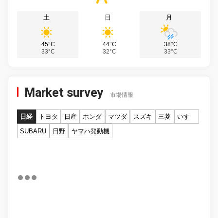
土
日
月
45°C
44°C
38°C
33°C
32°C
33°C
Market survey
市場情報
日経
トヨタ
日産
ホンダ
マツダ
スズキ
三菱
いすゞ
SUBARU
日野
ヤマハ発動機