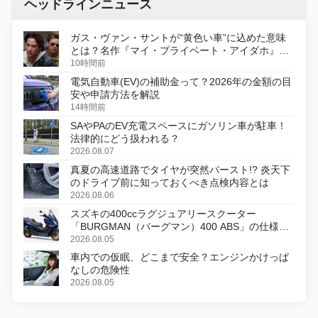
ヘッドラインニュース
ガス・ヴァン・サントが“黄色い車”に込めた意味
とは？名作『マイ・プライベート・アイダホ』が
初のデジタルリマスター版で復活
10時間前
電気自動車(EV)の補助金って？2026年の金額の目
安や申請方法を解説
14時間前
SAやPAのEV充電スペースにガソリン車が駐車！
法律的にどう扱われる？
2026.08.07
真夏の高速道路でタイヤが突然バースト!? 炎天下
のドライブ前に知っておくべき点検内容とは
2026.08.06
スズキの400ccラグジュアリースクーター
「BURGMAN（バーグマン）400 ABS」の仕様を
変更し、8月18日に発売
2026.08.05
車内での仮眠、どこまで安全？エンジンかけっぱ
なしの危険性
2026.08.05