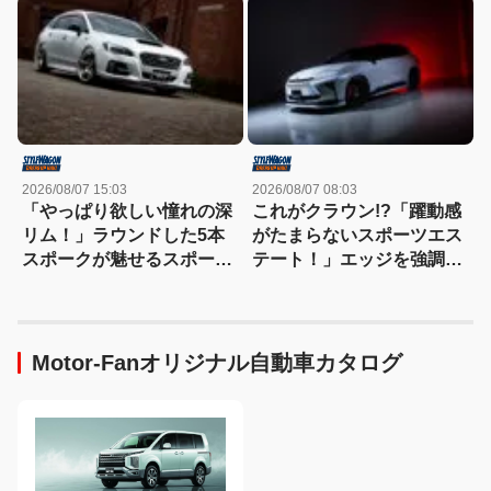
2026/08/07 15:03
2026/08/07 08:03
「やっぱり欲しい憧れの深
これがクラウン!?「躍動感
リム！」ラウンドした5本
がたまらないスポーツエス
スポークが魅せるスポーツ
テート！」エッジを強調し
コンケイブを履いてみた
たエアロに22インチホイー
い！
ルで武装
Motor-Fanオリジナル自動車カタログ