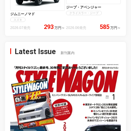
ジープ・アベンジャー
クライスラー・ジープ
ジムニーノマド
スズキ
293
585
2026.07発売
万円
～
2026.06発売
万円
～
Latest Issue
新刊案内