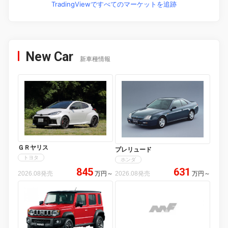
TradingViewですべてのマーケットを追跡
New Car
新車種情報
ＧＲヤリス
プレリュード
トヨタ
ホンダ
845
631
2026.08発売
万円
～
2026.08発売
万円
～