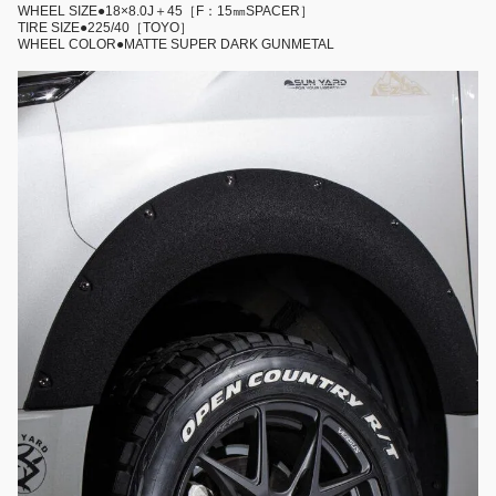
WHEEL SIZE●18×8.0J＋45［F：15㎜SPACER］
TIRE SIZE●225/40［TOYO］
WHEEL COLOR●MATTE SUPER DARK GUNMETAL