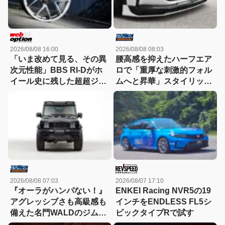
2026/08/08 16:00
2026/08/08 08:03
「いま改めて見る、その異
腰高感を抑えたハーフエア
次元性能」BBS RI-Dがホ
ロで「重厚な刺激的フォル
イール史に残した超超ジュ
ムへと昇華」スタイリッシ
ラルミンの衝撃
ュなエステートを構築
2026/08/08 07:03
2026/08/07 17:10
『オーラがハンパない！』
ENKEI Racing NVR5の19
アグレッシブさも高級感も
インチをENDLESS FL5シ
備えた名門WALDのジムニ
ビックタイプRで試す
ーノマド用ボディキット