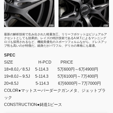
最新の解析技術で生み出された軽量加工、リリーフポケットはビジュアルア
クセントとしても効果的。レイズの特許技術であるA.M.T.によるマシニング
ロゴも採用されるなど、機能美優先のスポーツフォルムながら、ドレスアッ
プ性も高いのが特徴だ。細身だがパワフル、デリカの車格にも最適。
SPEC
SIZE H-PCD PRICE
18×8.0J／8.5J 5-114.3 5万600円～6万4900円
19×8.0J～9.5J 5-114.3 5万6100円～7万400円
20×8.5J 5-114.3 6万6000円～7万7000円
COLOR●マットスーパーダークガンメタ、ジェットブラ
ック
CONSTRUCTION●鋳造1ピース