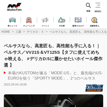
コ
ン
テ
検索
MENU
ン
ツ
へ
車ニュース
チューニング
イベント
中古車
新車カタログ
自動車求人
ス
HOME
三菱
デリカＤ：５
ベルサスなら、高意匠も、高性能も手に入る！｜
キ
ッ
プ
ベルサスなら、高意匠も、高性能も手に入る！｜
ベルサス／VV21S＆VT125S【タフに使えてめち
ゃ映える、 #デリカD:5に履かせたいホイール傑作
選 】
本場のKUSTOMが薫る「MODE-US」と、最先端のUS-
EUROを狙う「SPORTY MODE」、2つのベルサス
2022.04.04 19:00