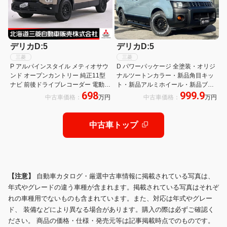
デリカD:5
デリカD:5
三菱
三菱
P アルパインスタイル メティオサウ
D パワーパッケージ 全塗装・オリジ
ンド オープンカントリー 純正11型
ナルツートンカラー・新品角目キッ
ナビ 前後ドライブレコーダー 電動シ
ト・新品アルミホイール・新品ブロ
698
999.9
ート 4WD バックカメラ 3列シート
ックタイヤ・新品ルーフキャリア・
中古車価格：
万円
中古車価格：
万円
フルフラット フルセグ 全周囲カメラ
新品バンパープロテクター・新品サ
電動リアゲート
イドステップ・新品リアラダー
中古車トップ
【注意】
自動車カタログ・厳選中古車情報に掲載されている写真は、
年式やグレードの違う車種が含まれます。掲載されている写真はそれぞ
れの車種用でないものも含まれています。また、対応は年式やグレー
ド、 装備などにより異なる場合があります。購入の際は必ずご確認く
ださい。 商品の価格・仕様・発売元等は記事掲載時点でのものです。