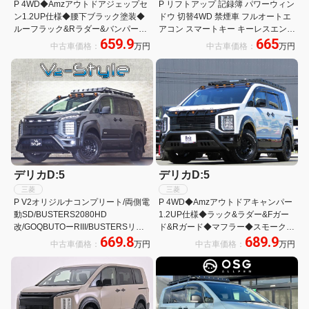
P 4WD◆Amzアウトドアジェップセ
P リフトアップ 記録簿 パワーウィン
ン1.2UP仕様◆腰下ブラック塗装◆
ドウ 切替4WD 禁煙車 フルオートエ
ルーフラック&Rラダー&バンパー
アコン スマートキー キーレスエント
659.9
665
G&Rガード◆BIGーX11型ナビ
リ 電動格納ドアミラー 1オーナー車
中古車価格：
万円
中古車価格：
万円
&ETC2.0◆ARBタープ◆デルタフォ
ースAW&BFATタイヤ
デリカD:5
デリカD:5
三菱
三菱
P V2オリジルナコンプリート/両側電
P 4WD◆Amzアウトドアキャンパー
動SD/BUSTERS2080HD
1.2UP仕様◆ラック&ラダー&Fガー
改/GOQBUTOーRIII/BUSTERSリア
ド&Rガード◆マフラー◆スモークテ
669.8
689.9
ラダー/MADLYS RMオーバーフェン
ール◆オバフェン◆BIGX11型ナビ&
中古車価格：
万円
中古車価格：
万円
ダー/MADLYSヘッドライトプロテク
アラビュー&ETC◆AW&BFタイヤ◆
ター
衝突軽減&レダクル