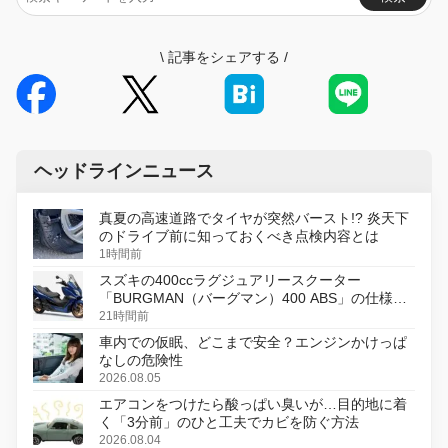
\
記事をシェアする
/
ヘッドラインニュース
真夏の高速道路でタイヤが突然バースト!? 炎天下
のドライブ前に知っておくべき点検内容とは
1時間前
スズキの400ccラグジュアリースクーター
「BURGMAN（バーグマン）400 ABS」の仕様を
変更し、8月18日に発売
21時間前
車内での仮眠、どこまで安全？エンジンかけっぱ
なしの危険性
2026.08.05
エアコンをつけたら酸っぱい臭いが…目的地に着
く「3分前」のひと工夫でカビを防ぐ方法
2026.08.04