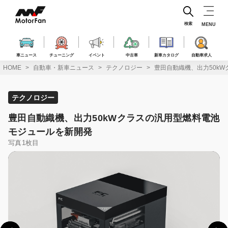
コ
ン
テ
検索
MENU
ン
ツ
へ
車ニュース
チューニング
イベント
中古車
新車カタログ
自動車求人
ス
HOME
自動車・新車ニュース
テクノロジー
豊田自動織機、出力50k
キ
ッ
プ
テクノロジー
豊田自動織機、出力50kWクラスの汎用型燃料電池
モジュールを新開発
写真1枚目