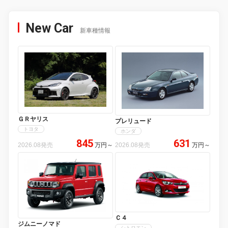
New Car
新車種情報
ＧＲヤリス
プレリュード
トヨタ
ホンダ
845
631
2026.08発売
万円
～
2026.08発売
万円
～
Ｃ４
ジムニーノマド
シトロエン