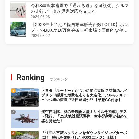
令和8年熊本地震で「通れる道」を可視化、クルマ
の走行データが災害対応を支える
2026.08.03
【2026年上半期の軽自動車販売台数TOP10】ホン
ダ・N-BOXが10万台突破！軽市場で圧倒的な存在
感
2026.08.02
Ranking
ランキング
トヨタ『ルーミー』がついに弱点克服!? 待望のハイ
ブリッド採用で燃費も走りも大進化、フルモデルチ
ェンジ級の変身で近日登場か!? 【予想CG付き】
航空自衛隊、謎の未確認大型ミサイルを搭載しテス
ト飛行。「25式地対艦誘導弾」空中発射型が初めて
姿を見せた！
「往年の三菱スタリオンをダウンサイジングターボ
に!?」時代を先取りした4G63エンジン仕様！