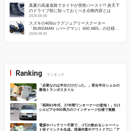
真夏の高速道路でタイヤが突然バースト!? 炎天下
のドライブ前に知っておくべき点検内容とは
2026.08.06
スズキの400ccラグジュアリースクーター
「BURGMAN（バーグマン）400 ABS」の仕様を
変更し、8月18日に発売
2026.08.05
Ranking
ランキング
「必要なのは半分だけだった。」荷台半分シェルの
最強トランポスタイル
「昭和63年式、37年間ワンオーナーの意地！」S13
シルビアが400馬力のツインチャージ仕様で覚醒
電源やバッテリー不要で、-1℃の飲めるシャーベッ
ト状ドリンクを生成。現場作業やアウトドアに「ア