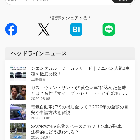
\
記事をシェアする
/
ヘッドラインニュース
シエンタvsルーミーvsフリード｜ミニバン人気3車
種を徹底比較！
11時間前
ガス・ヴァン・サントが“黄色い車”に込めた意味
とは？名作『マイ・プライベート・アイダホ』が
初のデジタルリマスター版で復活
2026.08.08
電気自動車(EV)の補助金って？2026年の金額の目
安や申請方法を解説
2026.08.08
SAやPAのEV充電スペースにガソリン車が駐車！
法律的にどう扱われる？
2026.08.07