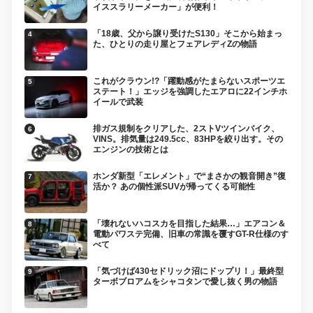
イススラリーメーカー」が便利！
「18歳、父から譲り受けたS130」そこから始まっ
た、ひとりの走り屋とフェアレディZの物語
これがクラウン!?「躍動感がたまらないスポーツエ
ステート！」エッジを強調したエアロに22インチホ
イールで武装
排ガス規制をクリアした、2ストVツインバイク、
VINS。排気量は249.5cc、83HPを絞り出す。その
エンジンの技術とは
ホンダ新型「エレメント」で“まさかの観音開き”復
活か？ あの個性派SUVが帰ってくる可能性
「壊れないハコスカを目指した結果…」エアコン＆
電動パワステ完備、旧車の常識を覆すGT-R仕様のす
べて
「気づけば430セドリック沼にドップリ！」最終型
ターボブロアムをシャコタンで愛し抜く男の物語