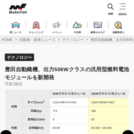
コ
ン
テ
検索
MENU
ン
ツ
へ
車ニュース
チューニング
イベント
中古車
新車カタログ
自動車求人
ス
HOME
自動車・新車ニュース
テクノロジー
豊田自動織機、出力50k
キ
ッ
プ
テクノロジー
豊田自動織機、出力50kWクラスの汎用型燃料電池
モジュールを新開発
写真2枚目