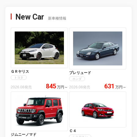
New Car
新車種情報
ＧＲヤリス
プレリュード
トヨタ
ホンダ
845
631
2026.08発売
万円
～
2026.08発売
万円
～
Ｃ４
ジムニーノマド
シトロエン