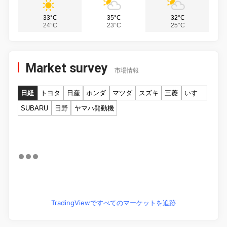
33°C
35°C
32°C
24°C
23°C
25°C
Market survey
市場情報
日経
トヨタ
日産
ホンダ
マツダ
スズキ
三菱
いすゞ
SUBARU
日野
ヤマハ発動機
TradingViewですべてのマーケットを追跡