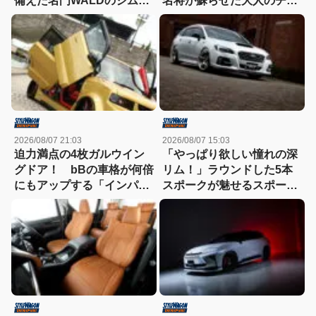
備えた名門WALDのジムニ
名将が蘇らせた大人のチュ
ーノマド用ボディキット
ーンドに迫る
2026/08/07 21:03
2026/08/07 15:03
迫力満点の4枚ガルウイン
「やっぱり欲しい憧れの深
グドア！ bBの車格が何倍
リム！」ラウンドした5本
にもアップする「インパク
スポークが魅せるスポーツ
トVIP!!」規格外！
コンケイブを履いてみた
い！