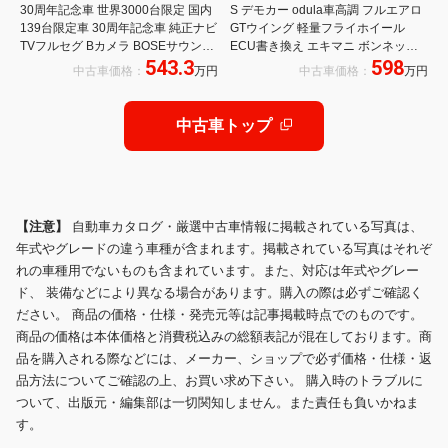
30周年記念車 世界3000台限定 国内
S デモカー odula車高調 フルエアロ
139台限定車 30周年記念車 純正ナビ
GTウイング 軽量フライホイール
TVフルセグ Bカメラ BOSEサウンド
ECU書き換え エキマニ ボンネット
543.3
598
専用純正レカロシート ビルシュタイ
マツダスピードフルバケ OS技研
中古車価格：
万円
中古車価格：
万円
ン RAYS鍛造アルミ
LSD
中古車トップ
【注意】
自動車カタログ・厳選中古車情報に掲載されている写真は、
年式やグレードの違う車種が含まれます。掲載されている写真はそれぞ
れの車種用でないものも含まれています。また、対応は年式やグレー
ド、 装備などにより異なる場合があります。購入の際は必ずご確認く
ださい。 商品の価格・仕様・発売元等は記事掲載時点でのものです。
商品の価格は本体価格と消費税込みの総額表記が混在しております。商
品を購入される際などには、メーカー、ショップで必ず価格・仕様・返
品方法についてご確認の上、お買い求め下さい。 購入時のトラブルに
ついて、出版元・編集部は一切関知しません。また責任も負いかねま
す。