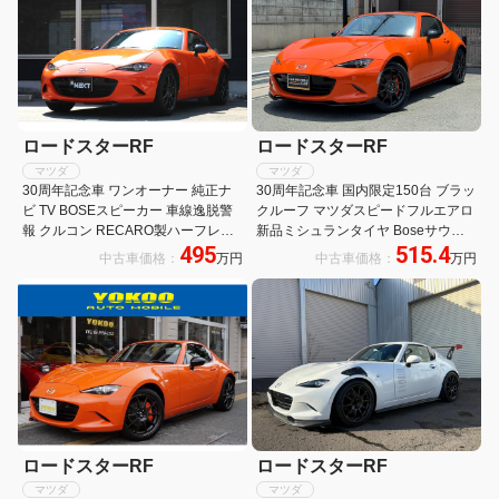
ロードスターRF
ロードスターRF
マツダ
マツダ
30周年記念車 ワンオーナー 純正ナ
30周年記念車 国内限定150台 ブラッ
ビ TV BOSEスピーカー 車線逸脱警
クルーフ マツダスピードフルエアロ
報 クルコン RECARO製ハーフレザ
新品ミシュランタイヤ Boseサウン
495
515.4
ー シートヒーター RAYS製17インチ
ド RECAROシート Brembo
中古車価格：
万円
中古車価格：
万円
AW ブレンボキャリパー
BILSTEINサス RAYS17AW 純正ナビ
TV Bカメラ
ロードスターRF
ロードスターRF
マツダ
マツダ