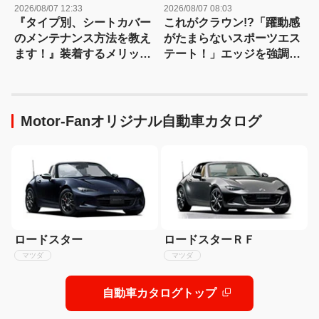
2026/08/07 12:33
2026/08/07 08:03
『タイプ別、シートカバー
これがクラウン!?「躍動感
のメンテナンス方法を教え
がたまらないスポーツエス
ます！』装着するメリット
テート！」エッジを強調し
も紹介！
たエアロに22インチホイー
ルで武装
Motor-Fanオリジナル自動車カタログ
ロードスター
ロードスターＲＦ
マツダ
マツダ
自動車カタログトップ