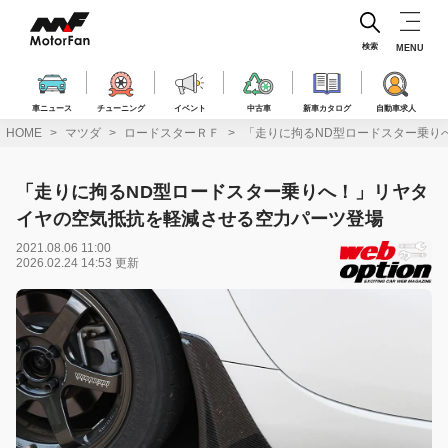
コ
ン
テ
検索
MENU
ン
ツ
へ
車ニュース
チューニング
イベント
中古車
新車カタログ
自動車求人
ス
HOME
マツダ
ロードスターＲＦ
「走りに拘るND型ロードスター乗り
キ
ッ
プ
「走りに拘るND型ロードスター乗りへ！」リヤタ
イヤの空気抵抗を軽減させる空力パーツ登場
2021.08.06 11:00
2026.02.24 14:53 更新