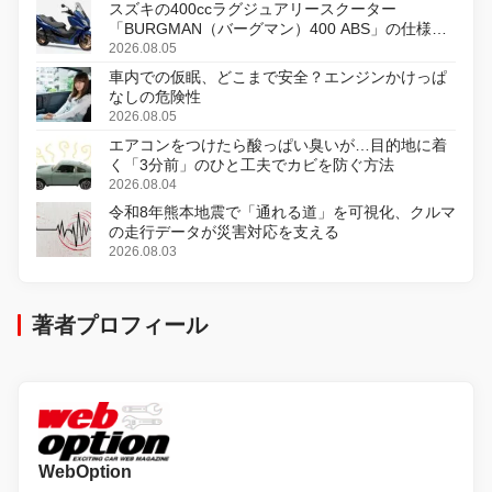
スズキの400ccラグジュアリースクーター
「BURGMAN（バーグマン）400 ABS」の仕様を
変更し、8月18日に発売
2026.08.05
車内での仮眠、どこまで安全？エンジンかけっぱ
なしの危険性
2026.08.05
エアコンをつけたら酸っぱい臭いが…目的地に着
く「3分前」のひと工夫でカビを防ぐ方法
2026.08.04
令和8年熊本地震で「通れる道」を可視化、クルマ
の走行データが災害対応を支える
2026.08.03
著者プロフィール
WebOption