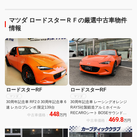
マツダ ロードスターＲＦの厳選中古車物件
情報
ロードスターRF
ロードスターRF
マツダ
マツダ
30周年記念車 RF2.0 30周年記念車 6
30周年記念車 レーシングオレンジ
速 レカロブレンボ 限定139台
RAYS社製鍛造アルミホイール
448
RECAROシート BOSEサウンド
中古車価格：
万円
469.8
BILSTEINダンパー フロントBlembo
中古車価格：
万円
キャリパー リアNISSINキャリパー