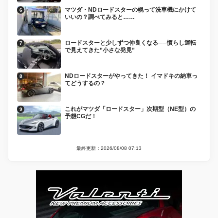
マツダ・NDロードスターの幌って洗車機にかけて
いいの？調べてみると……
ロードスターと少しずつ仲良くなる──慣らし運転
で見えてきた”小さな発見”
NDロードスターがやってきた！ イマドキの納車っ
てどうするの？
これがマツダ「ロードスター」次期型（NE型）の
予想CGだ！
最終更新：2026/08/08 07:13