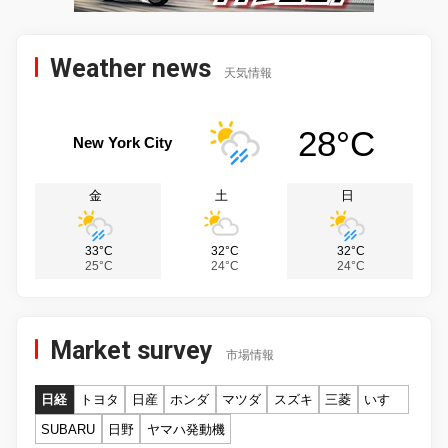
Weather news
天気情報
28°C
New York City
金
土
日
33°C
32°C
32°C
25°C
24°C
24°C
Market survey
市場情報
日経
トヨタ
日産
ホンダ
マツダ
スズキ
三菱
いすゞ
SUBARU
日野
ヤマハ発動機