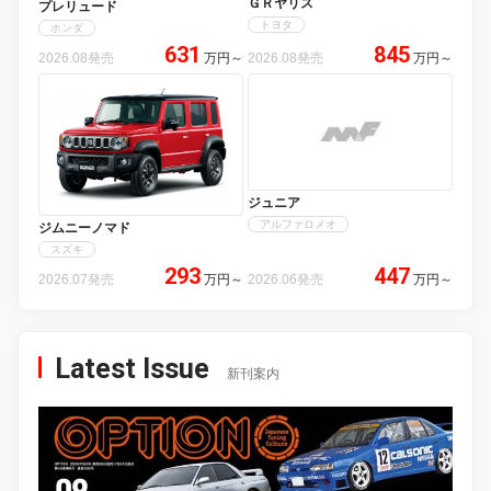
ＧＲヤリス
プレリュード
トヨタ
ホンダ
631
845
2026.08発売
万円
～
2026.08発売
万円
～
ジュニア
アルファロメオ
ジムニーノマド
スズキ
293
447
2026.07発売
万円
～
2026.06発売
万円
～
Latest Issue
新刊案内