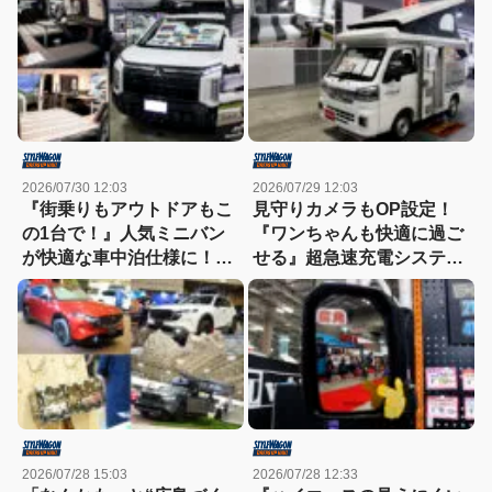
2026/07/30 12:03
2026/07/29 12:03
『街乗りもアウトドアもこ
見守りカメラもOP設定！
の1台で！』人気ミニバン
『ワンちゃんも快適に過ご
が快適な車中泊仕様に！
せる』超急速充電システム
【東京キャンピングカーシ
を搭載した軽トラキャンパ
ョー2026】
ー【東京キャンピングカー
ショー2026】
2026/07/28 15:03
2026/07/28 12:33