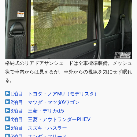
格納式のリアドアサンシェードは全車標準装備。メッシュ
状で車内からは見えるが、車外からの視線を気にせず眠れ
る。
1泊目 トヨタ・ノアMU（
モデリスタ
）
2泊目 マツダ・マツダ6
ワゴン
3泊目 三菱・
デリカ
d:5
4泊目 三菱・アウトランダーPHEV
5泊目 スズキ・
ハスラー
6泊目 ホンダ・フリード