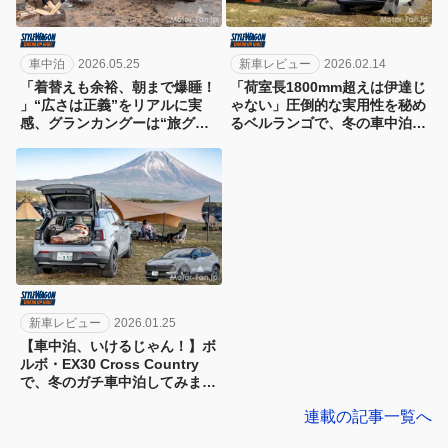
車中泊
2026.05.25
新車レビュー
2026.02.14
「着替えも余裕、朝まで爆睡！
「荷室長1800mm超えは伊達じ
」“広さは正義”をリアルに実
ゃない」圧倒的な実用性を秘め
感、グランカングーは“旅グル
るベルランゴで、冬の車中泊体
マ”としてマジ優秀だった
験
新車レビュー
2026.01.25
【車中泊、いけるじゃん！】ボ
ルボ・EX30 Cross Country
で、冬のガチ車中泊してみまし
た!!
連載の記事一覧へ