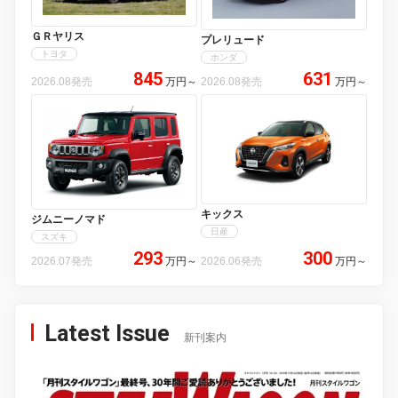
ＧＲヤリス
プレリュード
トヨタ
ホンダ
845
631
2026.08発売
万円
～
2026.08発売
万円
～
キックス
ジムニーノマド
日産
スズキ
293
300
2026.07発売
万円
～
2026.06発売
万円
～
Latest Issue
新刊案内