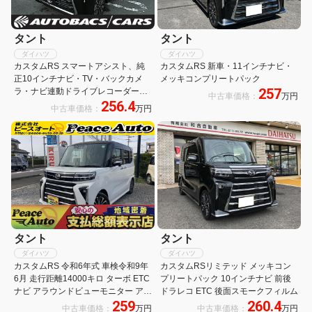
タント
タント
ダイハツ
ダイハツ
カスタムRS スマートアシスト、純
カスタムRS 新車・11インチナビ・
正10インチナビ・TV・バックカメ
メッキコンプリートパック
257
ラ・ナビ連動ドライブレコーダー、
中古車価格：
万円
256.4
純正リモコンエンジンスターター、
中古車価格：
万円
電子パーキング、オートハイビー
ム、アダプティブドライビングビー
ム
タント
タント
ダイハツ
ダイハツ
カスタムRS 令和6年式 車検令和9年
カスタムRSリミテッド メッキコン
6月 走行距離14000キロ ターボ ETC
プリートパック 10インチナビ 前後
ナビ アラウンドビューモニター アダ
ドラレコ ETC 後面スモークフィルム
259
260.4
プティブクルーズコントロール 両側
中古車価格：
万円
中古車価格：
万円