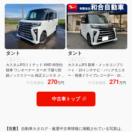
パワスラ 純正アルミ シートヒーター
衝突被害軽減システム
タント
タント
ダイハツ
ダイハツ
カスタムRSリミテッド 4WD 特別仕
カスタムRS 新車・メッキコンプリ
様車 ワンオーナー ターボ 下廻り防
ート・10インチナビ・バックモニタ
錆ノックスドール 純正エンスタ メッ
ー・前後ドライブレコーダー・白黒
270
271
キグリル 全方位カメラ アルパイン
2トーンカラー
中古車価格：
万円
中古車価格：
万円
11型BIGX LEDフォグ・バック・ウ
インカー・室内灯 アイドルキャンセ
ラー
中古車トップ
【注意】
自動車カタログ・厳選中古車情報に掲載されている写真は、