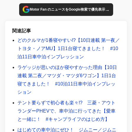
→
Motor Fan のニュースをGoogle検索で優先表示
関連記事
どのクルマが1番寝やすい!?【10日連載 第一夜／
トヨタ・ノアMU】1日1台寝てきました！ #10
泊11日車中泊インプレッション
ラゲッジが思いのほか寝やすかった理由【10日
連載 第二夜／マツダ・マツダ6ワゴン】1日1台
寝てきました！ #10泊11日車中泊インプレッ
ション
テント要らずで初心者も楽々!? 三菱・アウト
ランダーPHEVで、車中泊に行ってきた【愛車
と一緒に！ #キャンプライフのはじめ方】
はじめての車中泊にぜひ！ ジムニー／ジムニ