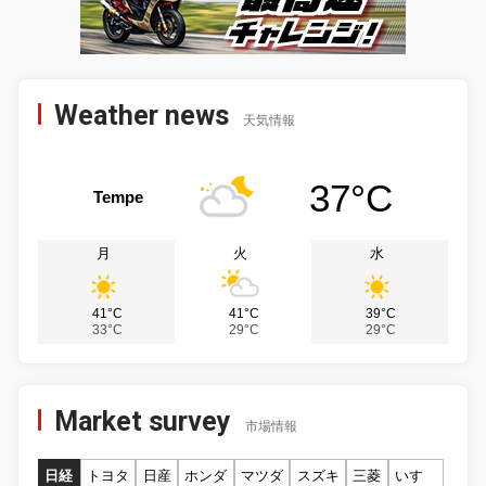
Weather news
天気情報
37°C
Tempe
月
火
水
41°C
41°C
39°C
33°C
29°C
29°C
Market survey
市場情報
日経
トヨタ
日産
ホンダ
マツダ
スズキ
三菱
いすゞ