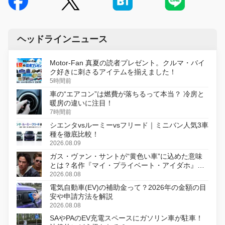
ヘッドラインニュース
Motor-Fan 真夏の読者プレゼント。クルマ・バイ
ク好きに刺さるアイテムを揃えました！
5時間前
車の“エアコン”は燃費が落ちるって本当？ 冷房と
暖房の違いに注目！
7時間前
シエンタvsルーミーvsフリード｜ミニバン人気3車
種を徹底比較！
2026.08.09
ガス・ヴァン・サントが“黄色い車”に込めた意味
とは？名作『マイ・プライベート・アイダホ』が
初のデジタルリマスター版で復活
2026.08.08
電気自動車(EV)の補助金って？2026年の金額の目
安や申請方法を解説
2026.08.08
SAやPAのEV充電スペースにガソリン車が駐車！