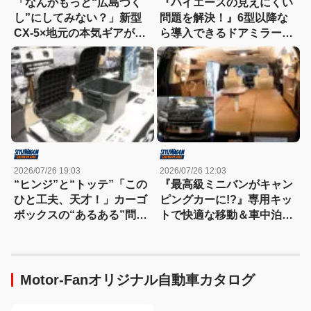
「なんかもっと“広島づく
『ハイエースの見えにくい
し”にしてみない？」新型
問題を解決！』6型以降な
CX-5×地元の本気ギアが融
ら導入できるドアミラーが
合したマツダブースが熱す
すごく便利！【東京キャン
ぎる！
ピングカーショー2026】
2026/07/26 19:03
2026/07/26 12:03
“ヒンジ”と“トッテ”「この
『最高級ミニバンがキャン
ひと工夫、天才！」カーゴ
ピングカーに!?』専用キッ
ボックスの“あるある”問題
トで快適な移動＆車中泊を
を一発解決する便利アイテ
実現【東京キャンピングカ
ムを発見！
ーショー2026】
Motor-Fanオリジナル自動車カタログ