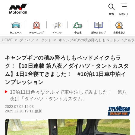
コ
ン
テ
検索
MENU
ン
ツ
へ
車ニュース
チューニング
イベント
中古車
新車カタログ
自動車求人
ス
HOME
ダイハツ
タント
キャンプギアの積み降ろしもベッドメイクもラク
キ
ッ
プ
キャンプギアの積み降ろしもベッドメイクもラ
ク！【10日連載 第八夜／ダイハツ・タントカスタ
ム】1日1台寝てきました！ #10泊11日車中泊イ
ンプレッション
10泊11日色々なクルマで車中泊してみました！ 第八
夜は「ダイハツ・タントカスタム」
2022.07.02 12:03
2025.12.20 19:11 更新