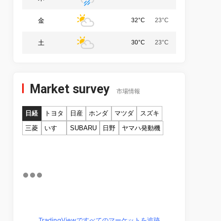
金
32°C
23°C
土
30°C
23°C
Market survey
市場情報
日経
トヨタ
日産
ホンダ
マツダ
スズキ
三菱
いすゞ
SUBARU
日野
ヤマハ発動機
TradingViewですべてのマーケットを追跡