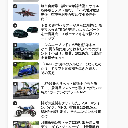
航空自衛隊、謎の未確認大型ミサイル
を搭載しテスト飛行。「25式地対艦誘
導弾」空中発射型が初めて姿を見せ
た！
トヨタ 新型ハリアーがさらに精悍に! モ
デリスタ＆TRDが専用カスタムパーツ
を一斉発売、スポーティさを大幅パワ
ーアップ!
「ジムニーノマド」の“弱点”は本当
か？ 買う前に知っておきたい5つのポイ
ント！小回り、燃費、101馬力、5速MT
を徹底チェック
「GR86は“現代のシルビア”になったの
か!?」ドリフト黄金期を生きた達人、
その答え
「2700発のリベット補強まで自ら施
工！」居酒屋マスターが作り上げた700
馬力“カーボンケブラーGT-R”
排ガス規制をクリアした、2ストVツイ
ンバイク、VINS。排気量は249.5cc、
83HPを絞り出す。そのエンジンの技術
とは
月間販売台数トップに躍り出た注目モ
デル「ダイハツ・ムーヴ」【最新軽自