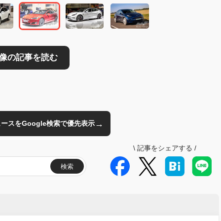
→
のニュースをGoogle検索で優先表示
\
記事をシェアする
/
検索