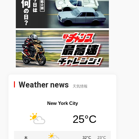
Weather news
天気情報
New York City
25°C
木
32°C
23°C