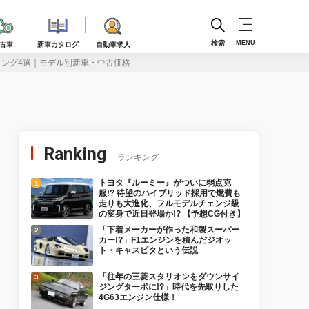
検索
MENU
古車
新車カタログ
自動車求人
キング4選｜モデル別新車・中古価格
Ranking
ランキング
トヨタ『ルーミー』がついに弱点克
服!? 待望のハイブリッド採用で燃費も
走りも大進化、フルモデルチェンジ級
の変身で近日登場か!? 【予想CG付き】
「下着メーカーが作った和製スーパー
カー!?」F1エンジンを積んだジオッ
ト・キャスピタという伝説
「往年の三菱スタリオンをダウンサイ
ジングターボに!?」時代を先取りした
4G63エンジン仕様！