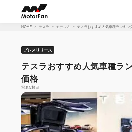
コ
ン
テ
ン
ツ
HOME
テスラ
モデル３
テスラおすすめ人気車種ランキン
へ
ス
キ
ッ
プレスリリース
プ
テスラおすすめ人気車種ラン
価格
写真5枚目