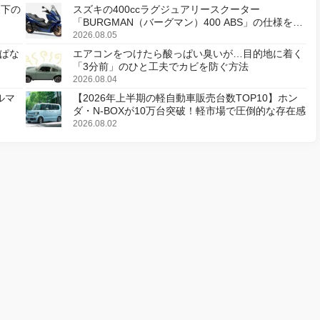
天下の
スズキの400ccラグジュアリースクーター
「BURGMAN（バーグマン）400 ABS」の仕様を変
更し、8月18日に発売
2026.08.05
ぱな
エアコンをつけたら酸っぱい臭いが…目的地に着く
「3分前」のひと工夫でカビを防ぐ方法
2026.08.04
ルマ
【2026年上半期の軽自動車販売台数TOP10】ホン
ダ・N-BOXが10万台突破！軽市場で圧倒的な存在感
2026.08.02