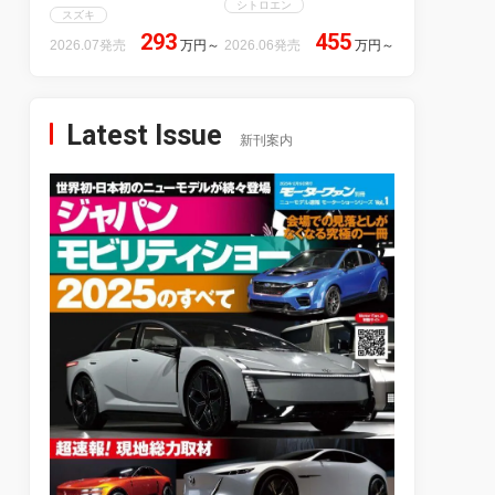
シトロエン
スズキ
293
455
2026.07発売
万円
～
2026.06発売
万円
～
Latest Issue
新刊案内