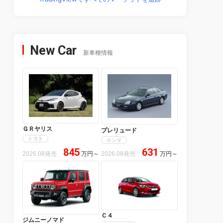
New Car
新車種情報
ＧＲヤリス
プレリュード
トヨタ
ホンダ
845
631
2026.08発売
万円
～
2026.08発売
万円
～
Ｃ４
ジムニーノマド