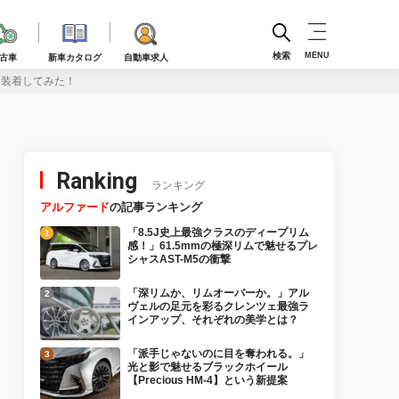
検索
MENU
古車
新車カタログ
自動車求人
を装着してみた！
Ranking
ランキング
アルファード
の記事ランキング
「8.5J史上最強クラスのディープリム
感！」61.5mmの極深リムで魅せるプレ
シャスAST-M5の衝撃
「深リムか、リムオーバーか。」アル
ヴェルの足元を彩るクレンツェ最強ラ
インアップ、それぞれの美学とは？
「派手じゃないのに目を奪われる。」
光と影で魅せるブラックホイール
【Precious HM-4】という新提案