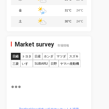
金
31°C
24°C
土
30°C
24°C
Market survey
市場情報
日経
トヨタ
日産
ホンダ
マツダ
スズキ
三菱
いすゞ
SUBARU
日野
ヤマハ発動機
TradingViewですべてのマーケットを追跡