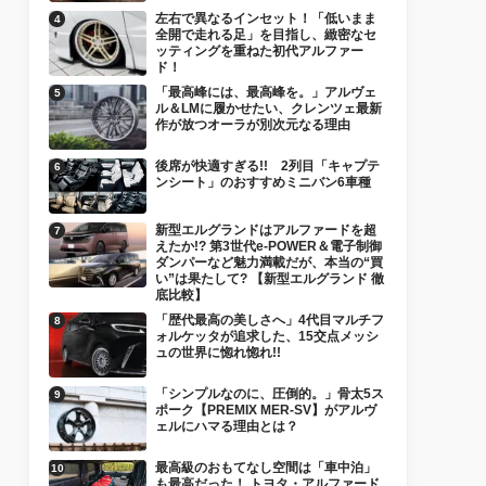
左右で異なるインセット！「低いまま
全開で走れる足」を目指し、緻密なセ
ッティングを重ねた初代アルファー
ド！
「最高峰には、最高峰を。」アルヴェ
ル＆LMに履かせたい、クレンツェ最新
作が放つオーラが別次元なる理由
後席が快適すぎる!! 2列目「キャプテ
ンシート」のおすすめミニバン6車種
新型エルグランドはアルファードを超
えたか!? 第3世代e-POWER＆電子制御
ダンパーなど魅力満載だが、本当の“買
い”は果たして? 【新型エルグランド 徹
底比較】
「歴代最高の美しさへ」4代目マルチフ
ォルケッタが追求した、15交点メッシ
ュの世界に惚れ惚れ!!
「シンプルなのに、圧倒的。」骨太5ス
ポーク【PREMIX MER-SV】がアルヴ
ェルにハマる理由とは？
最高級のおもてなし空間は「車中泊」
も最高だった！ トヨタ・アルファード