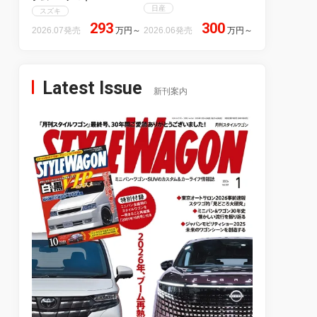
日産
スズキ
293
300
2026.07発売
万円
～
2026.06発売
万円
～
Latest Issue
新刊案内