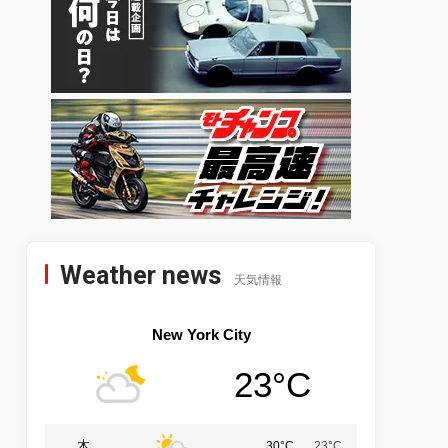
Weather news
天気情報
New York City
23°C
木
30°C
23°C