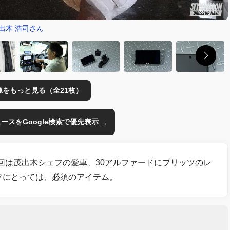
出木 浩司さん
像をもっと見る（全21枚）
→
のニュースをGoogle検索で優先表示
回は茂出木シェフの愛車、30アルファードにブリッツのレ
フにとっては、必須のアイテム。