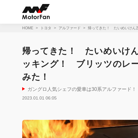
コ
ン
テ
ン
ツ
HOME
トヨタ
アルファード
帰ってきた！ たいめいけん
へ
ス
キ
帰ってきた！ たいめいけ
ッ
プ
ッキング！ ブリッツのレ
みた！
ガングロ人気シェフの愛車は30系アルファード
2023.01.01 06:05