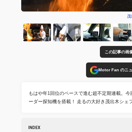
茂
この記事の画
Motor Fan 
もはや年1回位のペースで進む超不定期連載。今
ーダー探知機を搭載！ 走るの大好き茂出木シェ
INDEX