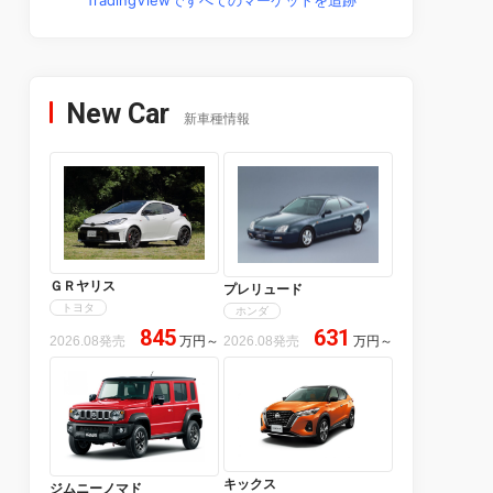
New Car
新車種情報
ＧＲヤリス
プレリュード
トヨタ
ホンダ
845
631
2026.08発売
万円
～
2026.08発売
万円
～
キックス
ジムニーノマド