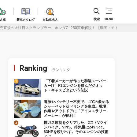
検索
MENU
古車
新車カタログ
自動車求人
売直後の大注目スクランブラー、ホンダCL250実車解説！ 【動画・モトチャンプT
Ranking
ランキング
「下着メーカーが作った和製スーパー
カー!?」F1エンジンを積んだジオッ
ト・キャスピタという伝説
電源やバッテリー不要で、-1℃の飲める
シャーベット状ドリンクを生成。現場
作業やアウトドアに「アイススラリー
メーカー」が便利！
排ガス規制をクリアした、2ストVツイ
ンバイク、VINS。排気量は249.5cc、
83HPを絞り出す。そのエンジンの技術
とは