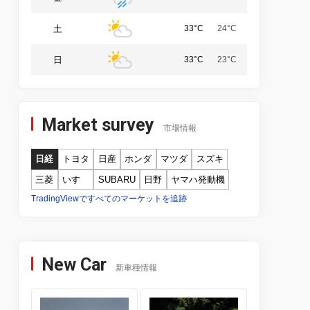
土
33°C
24°C
日
33°C
23°C
Market survey
市場情報
日経
トヨタ
日産
ホンダ
マツダ
スズキ
三菱
いすゞ
SUBARU
日野
ヤマハ発動機
TradingViewですべてのマーケットを追跡
New Car
新車種情報