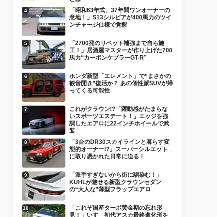
「昭和63年式、37年間ワンオーナーの
意地！」S13シルビアが400馬力のツイ
ンチャージ仕様で覚醒
「2700発のリベット補強まで自ら施
工！」居酒屋マスターが作り上げた700
馬力“カーボンケブラーGT-R”
ホンダ新型「エレメント」で“まさかの
観音開き”復活か？ あの個性派SUVが帰
ってくる可能性
これがクラウン!?「躍動感がたまらな
いスポーツエステート！」エッジを強
調したエアロに22インチホイールで武
装
「3台のDR30スカイラインと暮らす変
態的オーナー!?」スーパーシルエット
に取り憑かれた日常に迫る！
「派手すぎないから街に馴染む！」
KUHLが魅せる新型クラウンセダン
の“大人な”薄型フラップエアロ
「これぞ国産ターボ黄金期の忘れ形
見！」いすゞ初代アスカ最終進化形を