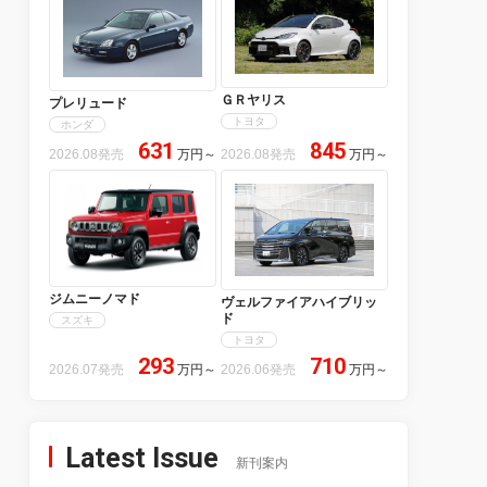
ＧＲヤリス
プレリュード
トヨタ
ホンダ
631
845
2026.08発売
万円
～
2026.08発売
万円
～
ジムニーノマド
ヴェルファイアハイブリッ
ド
スズキ
トヨタ
293
710
2026.07発売
万円
～
2026.06発売
万円
～
Latest Issue
新刊案内