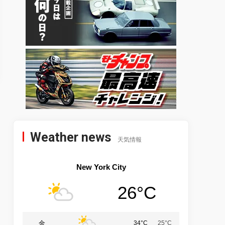
Weather news
天気情報
New York City
26°C
金
34°C
25°C