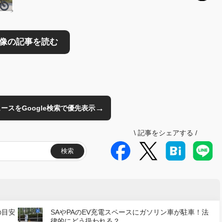
→
のニュースをGoogle検索で優先表示
\
記事をシェアする
/
検索
の目安
SAやPAのEV充電スペースにガソリン車が駐車！法
律的にどう扱われる？