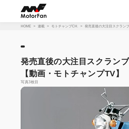
コ
ン
テ
ン
ツ
HOME
連載
モトチャンプCH.
発売直後の大注目スクランブ
へ
ス
キ
ッ
プ
発売直後の大注目スクランブ
【動画・モトチャンプTV】
写真3枚目