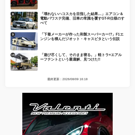
「壊れないハコスカを目指した結果…」エアコン＆
電動パワステ完備、旧車の常識を覆すGT-R仕様のす
べて
「下着メーカーが作った和製スーパーカー!?」F1エ
ンジンを積んだジオット・キャスピタという伝説
「遊び尽くして、そのまま寝る。」軽トラ×エアル
ーフテントという最適解、見つけた!!
最終更新：2026/08/09 16:18