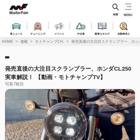
コ
ン
テ
検索
MENU
ン
ツ
へ
車ニュース
チューニング
イベント
中古車
新車カタログ
自動車求人
ス
HOME
連載
モトチャンプCH.
発売直後の大注目スクランブラー、ホンダ
キ
ッ
プ
発売直後の大注目スクランブラー、ホンダCL250
実車解説！ 【動画・モトチャンプTV】
写真7枚目