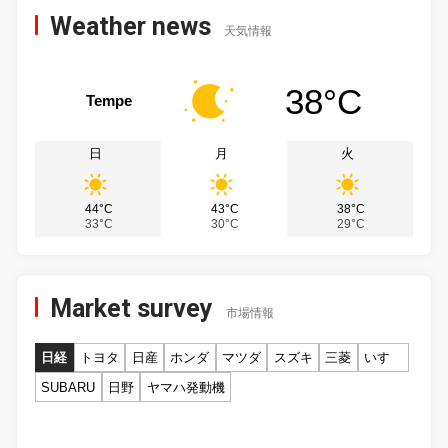
Weather news
天気情報
38°C
Tempe
日
月
火
44°C
43°C
38°C
33°C
30°C
29°C
Market survey
市場情報
日経
トヨタ
日産
ホンダ
マツダ
スズキ
三菱
いすゞ
SUBARU
日野
ヤマハ発動機