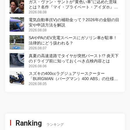
ガス・ヴァン・サントが“黄色い車”に込めた意味
とは？名作『マイ・プライベート・アイダホ』が
初のデジタルリマスター版で復活
2026.08.08
電気自動車(EV)の補助金って？2026年の金額の目
安や申請方法を解説
2026.08.08
SAやPAのEV充電スペースにガソリン車が駐車！
法律的にどう扱われる？
2026.08.07
真夏の高速道路でタイヤが突然バースト!? 炎天下
のドライブ前に知っておくべき点検内容とは
2026.08.06
スズキの400ccラグジュアリースクーター
「BURGMAN（バーグマン）400 ABS」の仕様を
変更し、8月18日に発売
2026.08.05
Ranking
ランキング