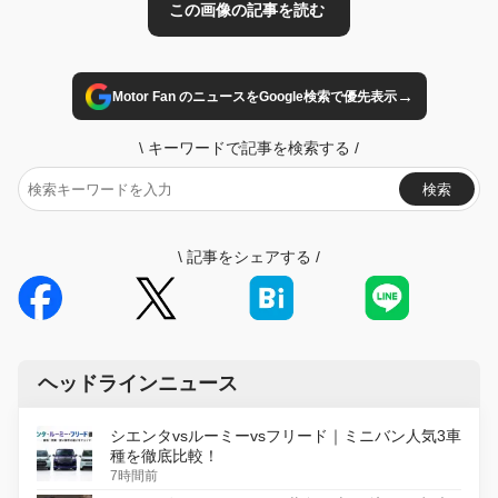
→
Motor Fan のニュースをGoogle検索で優先表示
\
キーワードで記事を検索する
/
検索
\
記事をシェアする
/
ヘッドラインニュース
シエンタvsルーミーvsフリード｜ミニバン人気3車
種を徹底比較！
7時間前