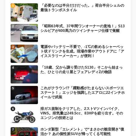
「必要なのは半分だけだった。」荷台半分シェルの
最強トランポスタイル
「昭和63年式、37年間ワンオーナーの意地！」S13
シルビアが400馬力のツインチャージ仕様で覚醒
電源やバッテリー不要で、-1℃の飲めるシャーベッ
ト状ドリンクを生成。現場作業やアウトドアに「ア
イススラリーメーカー」が便利！
「18歳、父から譲り受けたS130」そこから始まっ
た、ひとりの走り屋とフェアレディZの物語
これがクラウン!?「躍動感がたまらないスポーツエ
ステート！」エッジを強調したエアロに22インチホ
イールで武装
排ガス規制をクリアした、2ストVツインバイク、
VINS。排気量は249.5cc、83HPを絞り出す。その
エンジンの技術とは
ホンダ新型「エレメント」で“まさかの観音開き”復
活か？ あの個性派SUVが帰ってくる可能性