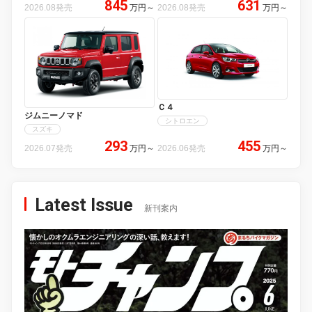
845
631
2026.08発売
万円
～
2026.08発売
万円
～
Ｃ４
ジムニーノマド
シトロエン
スズキ
293
455
2026.07発売
万円
～
2026.06発売
万円
～
Latest Issue
新刊案内