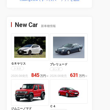
New Car
新車種情報
ＧＲヤリス
プレリュード
トヨタ
ホンダ
845
631
2026.08発売
万円
～
2026.08発売
万円
～
Ｃ４
ジムニーノマド