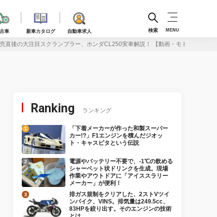
検索
MENU
古車
新車カタログ
自動車求人
売直後の大注目スクランブラー、ホンダCL250実車解説！ 【動画・モトチャンプT
Ranking
ランキング
「下着メーカーが作った和製スーパー
カー!?」F1エンジンを積んだジオッ
ト・キャスピタという伝説
電源やバッテリー不要で、-1℃の飲める
シャーベット状ドリンクを生成。現場
作業やアウトドアに「アイススラリー
メーカー」が便利！
排ガス規制をクリアした、2ストVツイ
ンバイク、VINS。排気量は249.5cc、
83HPを絞り出す。そのエンジンの技術
とは