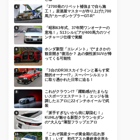
「2700発のリベット補強まで自ら施
工！」居酒屋マスターが作り上げた700
馬力“カーボンケブラーGT-R”
「昭和63年式、37年間ワンオーナーの
意地！」S13シルビアが400馬力のツイ
ンチャージ仕様で覚醒
ホンダ新型「エレメント」で“まさかの
観音開き”復活か？ あの個性派SUVが帰
ってくる可能性
「3台のDR30スカイラインと暮らす変
態的オーナー!?」スーパーシルエット
に取り憑かれた日常に迫る！
これがクラウン!?「躍動感がたまらな
いスポーツエステート！」エッジを強
調したエアロに22インチホイールで武
装
「派手すぎないから街に馴染む！」
KUHLが魅せる新型クラウンセダン
の“大人な”薄型フラップエアロ
「これぞ国産ターボ黄金期の忘れ形
見！」いすゞ初代アスカ最終進化形を