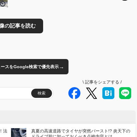
→
のニュースをGoogle検索で優先表示
\
記事をシェアする
/
検索
！法
真夏の高速道路でタイヤが突然バースト!? 炎天下の
ドライブ前に知っておくべき点検内容とは