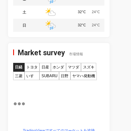
土
32°C
24°C
日
32°C
24°C
Market survey
市場情報
日経
トヨタ
日産
ホンダ
マツダ
スズキ
三菱
いすゞ
SUBARU
日野
ヤマハ発動機
TradingViewですべてのマーケットを追跡