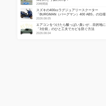
20時間前
スズキの400ccラグジュアリースクーター
「BURGMAN（バーグマン）400 ABS」の仕
更し、8月18日に発売
2026.08.05
エアコンをつけたら酸っぱい臭いが…目的地に
「3分前」のひと工夫でカビを防ぐ方法
2026.08.04