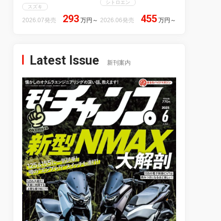
シトロエン
スズキ
293
455
2026.07発売
万円
～
2026.06発売
万円
～
Latest Issue
新刊案内