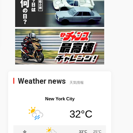
Weather news
天気情報
New York City
32°C
金
33°C
25°C