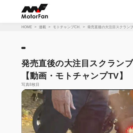
コ
ン
テ
ン
ツ
HOME
連載
モトチャンプCH.
発売直後の大注目スクランブ
へ
ス
キ
ッ
プ
発売直後の大注目スクランブ
【動画・モトチャンプTV】
写真8枚目