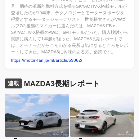
月、期待の革新的燃料方式を採るSKYACTIV-X搭載モデルが
登場したのが19年末。テクノロジーとモータースポーツを
得意とするモータージャーナリスト、世良耕太さんがVWゴ
ルフ7の後継のマイカーに選んだのは、MAZDA3 FB e-
SKYACTIV-X搭載のAWD、6MTモデルだった。購入検討から
実際に購入して1年超が経った。MAZDA3長期レポートで
は、オーナーだからこそわかる長所は気になるところをレポ
ートしてきた。MAZDA3に興味のある方、必読です。
https://motor-fan.jp/mf/article/59062/
MAZDA3長期レポート
連載