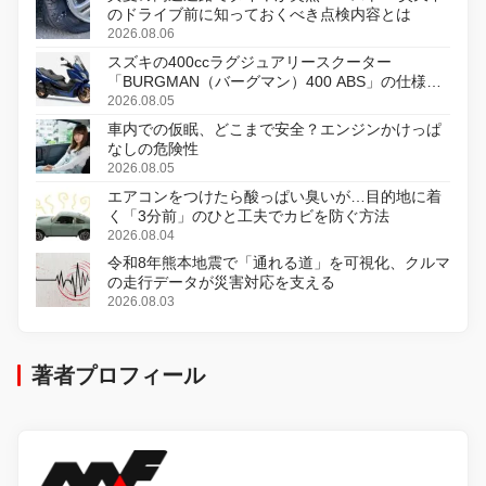
のドライブ前に知っておくべき点検内容とは
2026.08.06
スズキの400ccラグジュアリースクーター
「BURGMAN（バーグマン）400 ABS」の仕様を
変更し、8月18日に発売
2026.08.05
車内での仮眠、どこまで安全？エンジンかけっぱ
なしの危険性
2026.08.05
エアコンをつけたら酸っぱい臭いが…目的地に着
く「3分前」のひと工夫でカビを防ぐ方法
2026.08.04
令和8年熊本地震で「通れる道」を可視化、クルマ
の走行データが災害対応を支える
2026.08.03
著者プロフィール