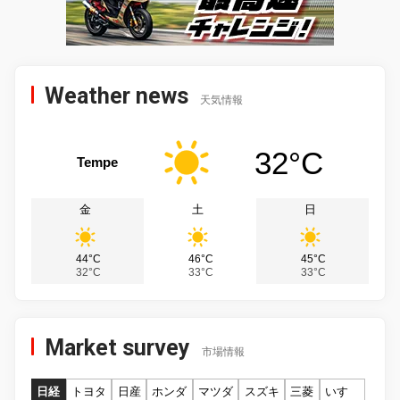
Weather news
天気情報
32°C
Tempe
金
土
日
44°C
46°C
45°C
32°C
33°C
33°C
Market survey
市場情報
日経
トヨタ
日産
ホンダ
マツダ
スズキ
三菱
いすゞ