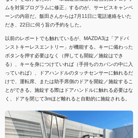
ムを対策プログラムに修正」するのが、サービスキャンペ
ーンの内容だ。飯田さんからは7月11日に電話連絡をいた
だき、22日に伺う旨の予約をした。
以前のレポートでも触れているが、MAZDA3は「アドバ
ンストキーレスエントリー」が機能する。キーに備わった
ボタンを押す必要はなく（押しても開錠／施錠はでき
る）、キーを身につけていれば（手持ちのカバンの中に入
っていれば）、ドアハンドルのタッチセンサーに触れるだ
けで、運転席、または助手席側のドアを開錠／施錠するこ
とができる。施錠する際はドアハンドルに触れる必要はな
く、ドアを閉じて3mほど離れると自動的に施錠される。