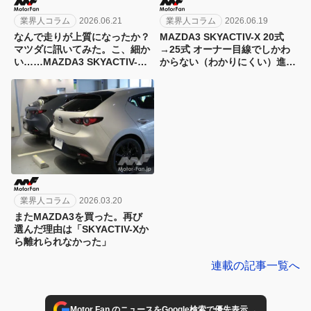
業界人コラム
2026.06.21
業界人コラム
2026.06.19
なんで走りが上質になったか？
MAZDA3 SKYACTIV-X 20式
マツダに訊いてみた。こ、細か
→25式 オーナー目線でしかわ
い……MAZDA3 SKYACTIV-X
からない（わかりにくい）進化
20式→25式
ポイントをまとめてみた
業界人コラム
2026.03.20
またMAZDA3を買った。再び
選んだ理由は「SKYACTIV-Xか
ら離れられなかった」
連載の記事一覧へ
→
Motor Fan のニュースをGoogle検索で優先表示