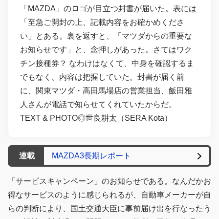
「MAZDA」のロゴが目立つ封書が届いた。表には
「至急ご開封の上、記載内容をお確かめくださ
い」とある。裏を返すと、「マツダからの重要な
お知らせです」と、念押しがあった。さてはワク
チン接種券？ なわけはなくて、中身を確認するま
でもなく、内容は把握していた。封書が届く前
に、関東マツダ・高田馬場店の営業担当、飯田雅
人さんが電話で知らせてくれていたからだ。
TEXT & PHOTO◎世良耕太（SERA Kota）
連載
MAZDA3長期レポート
「サービスキャンペーン」のお知らせである。なんだかお
得なサービスのように感じられるが、自動車メーカーが自
らの判断により、国土交通大臣に事前届け出を行なったう