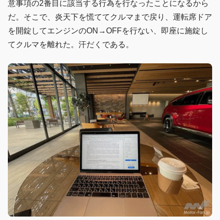
意事項の2番目に該当する行為を行なったことになるから
だ。そこで、炎天下を慌ててクルマまで戻り、運転席ドア
を開錠してエンジンのON→OFFを行ない、即座に施錠し
てクルマを離れた。汗だくである。