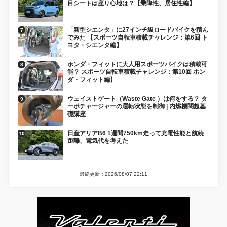
目シートは座り心地は？【乗降性、居住性編】
「新型シエンタ」に27インチ級ロードバイクを積ん
でみた 【スポーツ自転車積載チャレンジ：第6回 ト
ヨタ・シエンタ編】
ホンダ・フィットに大人用スポーツバイクは積載可
能？ スポーツ自転車積載チャレンジ：第10回 ホン
ダ・フィット編】
ウェイストゲート（Waste Gate ）は何をする？ タ
ーボチャージャーの運転状態を制御 | 内燃機関超基
礎講座
日産アリアB6 1週間750km走って充電性能と航続
距離、電気代を考えた
最終更新：2026/08/07 22:11