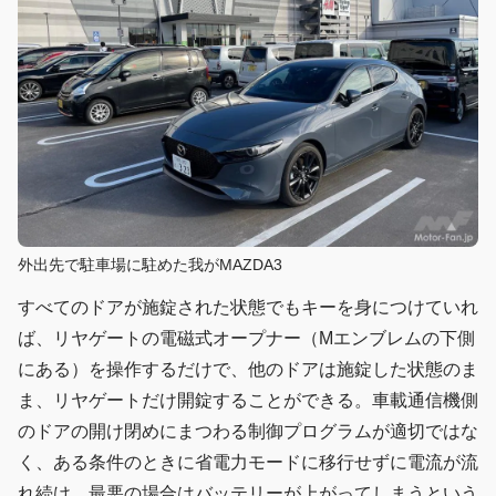
外出先で駐車場に駐めた我がMAZDA3
すべてのドアが施錠された状態でもキーを身につけていれ
ば、リヤゲートの電磁式オープナー（Mエンブレムの下側
にある）を操作するだけで、他のドアは施錠した状態のま
ま、リヤゲートだけ開錠することができる。車載通信機側
のドアの開け閉めにまつわる制御プログラムが適切ではな
く、ある条件のときに省電力モードに移行せずに電流が流
れ続け、最悪の場合はバッテリーが上がってしまうという