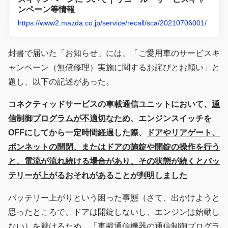
ンペーン等情報
https://www2.mazda.co.jp/service/recall/sca/20210706001/
封書で届いた「お知らせ」には、「ご愛用車のサービスキ
ャンペーン（無償修理）実施に関するお詫びとお願い」と
題し、以下の記述があった。
コネクティッドサービスの車載通信ユニットにおいて、
通
信制御プログラムが不適切なため
、エンジンスイッチを
OFFにしてから一定時間経過した際、
ドアやリアゲート、
ボンネットの開閉、またはドアの施錠や開錠の操作を行う
と、電流が流れ続ける場合があり、その状態が続くとバッ
テリーが上がるおそれがあることが判明しました
バッテリー上がりという困った事態（さて、出かけようと
思ったところで、ドアは開錠しないし、エンジンは始動し
ない）を避けるため、「車載通信機器の通信制御プログラ