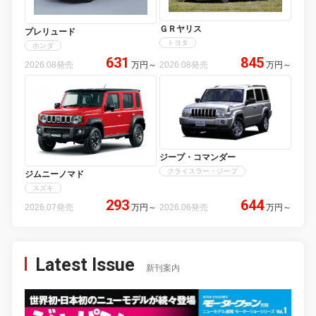
ＧＲヤリス
プレリュード
トヨタ
ホンダ
631
845
2026.08発売
万円
～
2026.08発売
万円
～
ジープ・コマンダー
クライスラー・ジープ
ジムニーノマド
スズキ
293
644
2026.07発売
万円
～
2026.06発売
万円
～
Latest Issue
新刊案内