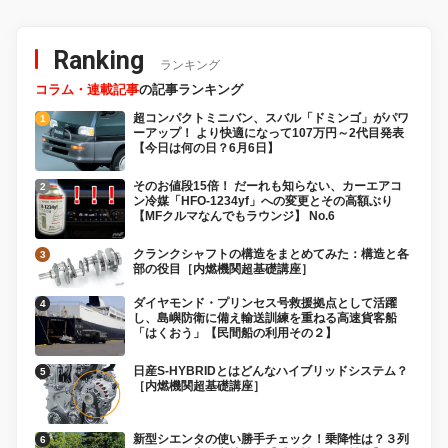
Ranking
ランキング
コラム・連載記事
の記事ランキング
超コンパクトミニバン、スバル「ドミンゴ」がパワ
ーアップ！ より快適になって107万円～2代目発表
【今日は何の日？6月6日】
そのお値段15倍！ だーれも知らない、カーエアコ
ン冷媒「HFO-1234yf」への変更とその高額ぶり
【MFクルマなんでもラウンジ】 No.6
クランクシャフトの構造をまとめてみた：構造と各
部の役目［内燃機関超基礎講座］
ダイヤモンド・プリンセス号救援拠点として活躍
し、島嶼防衛に備え輸送訓練を重ねる高速貨客船
「はくおう」【民間船の利用その２】
日産S-HYBRIDとはどんなハイブリッドシステム？
［内燃機関超基礎講座］
新型シエンタの使い勝手チェック！乗降性は？３列