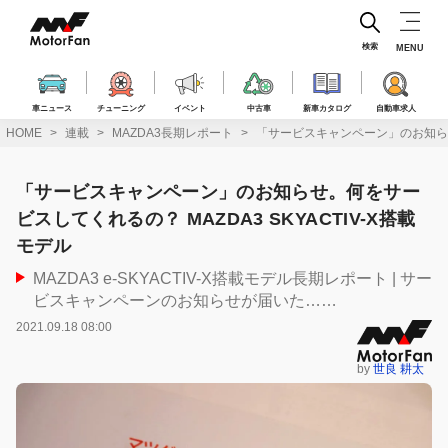
コ
ン
テ
検索
MENU
ン
ツ
へ
車ニュース
チューニング
イベント
中古車
新車カタログ
自動車求人
ス
HOME
連載
MAZDA3長期レポート
「サービスキャンペーン」のお知らせ。
キ
ッ
プ
「サービスキャンペーン」のお知らせ。何をサー
ビスしてくれるの？ MAZDA3 SKYACTIV-X搭載
モデル
MAZDA3 e-SKYACTIV-X搭載モデル長期レポート | サー
ビスキャンペーンのお知らせが届いた……
2021.09.18 08:00
by
世良 耕太