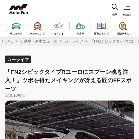
コ
ン
テ
検索
MENU
ン
ツ
へ
車ニュース
チューニング
イベント
中古車
新車カタログ
自動車求人
ス
HOME
自動車・新車ニュース
カーライフ
「FN2シビックタイプRユ
キ
ッ
プ
カーライフ
「FN2シビックタイプRユーロにスプーン魂を注
入！」ツボを得たメイキングが冴える匠のFFスポ
ーツ
写真10枚目