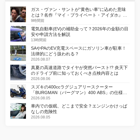
ガス・ヴァン・サントが“黄色い車”に込めた意味
とは？名作『マイ・プライベート・アイダホ』が
初のデジタルリマスター版で復活
9時間前
電気自動車(EV)の補助金って？2026年の金額の目
安や申請方法を解説
13時間前
SAやPAのEV充電スペースにガソリン車が駐車！
法律的にどう扱われる？
2026.08.07
真夏の高速道路でタイヤが突然バースト!? 炎天下
のドライブ前に知っておくべき点検内容とは
2026.08.06
スズキの400ccラグジュアリースクーター
「BURGMAN（バーグマン）400 ABS」の仕様を
変更し、8月18日に発売
2026.08.05
車内での仮眠、どこまで安全？エンジンかけっぱ
なしの危険性
2026.08.05