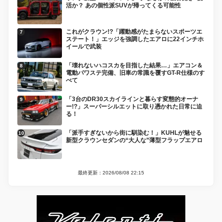
活か？ あの個性派SUVが帰ってくる可能性
これがクラウン!?「躍動感がたまらないスポーツエ
ステート！」エッジを強調したエアロに22インチホ
イールで武装
「壊れないハコスカを目指した結果…」エアコン＆
電動パワステ完備、旧車の常識を覆すGT-R仕様のす
べて
「3台のDR30スカイラインと暮らす変態的オーナ
ー!?」スーパーシルエットに取り憑かれた日常に迫
る！
「派手すぎないから街に馴染む！」KUHLが魅せる
新型クラウンセダンの“大人な”薄型フラップエアロ
最終更新：2026/08/08 22:15