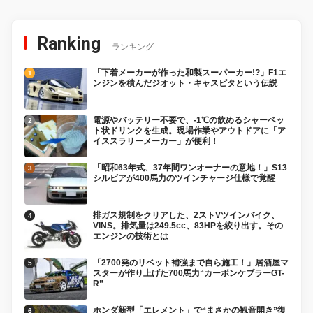
Ranking
ランキング
「下着メーカーが作った和製スーパーカー!?」F1エ
ンジンを積んだジオット・キャスピタという伝説
電源やバッテリー不要で、-1℃の飲めるシャーベッ
ト状ドリンクを生成。現場作業やアウトドアに「ア
イススラリーメーカー」が便利！
「昭和63年式、37年間ワンオーナーの意地！」S13
シルビアが400馬力のツインチャージ仕様で覚醒
排ガス規制をクリアした、2ストVツインバイク、
VINS。排気量は249.5cc、83HPを絞り出す。その
エンジンの技術とは
「2700発のリベット補強まで自ら施工！」居酒屋マ
スターが作り上げた700馬力“カーボンケブラーGT-
R”
ホンダ新型「エレメント」で“まさかの観音開き”復