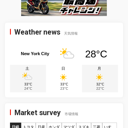
Weather news
天気情報
28°C
New York City
土
日
月
33°C
33°C
32°C
24°C
23°C
22°C
Market survey
市場情報
日経
トヨタ
日産
ホンダ
マツダ
スズキ
三菱
いすゞ