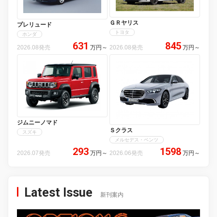
ＧＲヤリス
プレリュード
トヨタ
ホンダ
631
845
2026.08発売
万円
～
2026.08発売
万円
～
ジムニーノマド
Ｓクラス
スズキ
メルセデス・ベンツ
293
1598
2026.07発売
万円
～
2026.06発売
万円
～
Latest Issue
新刊案内