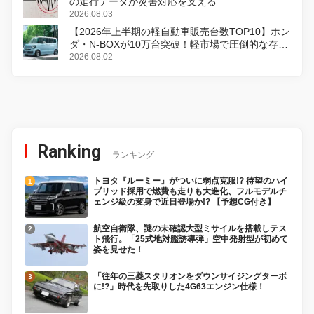
の走行データが災害対応を支える
2026.08.03
【2026年上半期の軽自動車販売台数TOP10】ホン
ダ・N-BOXが10万台突破！軽市場で圧倒的な存在
感
2026.08.02
Ranking
ランキング
トヨタ『ルーミー』がついに弱点克服!? 待望のハイ
ブリッド採用で燃費も走りも大進化、フルモデルチ
ェンジ級の変身で近日登場か!? 【予想CG付き】
航空自衛隊、謎の未確認大型ミサイルを搭載しテス
ト飛行。「25式地対艦誘導弾」空中発射型が初めて
姿を見せた！
「往年の三菱スタリオンをダウンサイジングターボ
に!?」時代を先取りした4G63エンジン仕様！