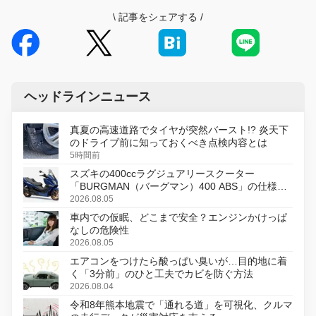
\
記事をシェアする
/
ヘッドラインニュース
真夏の高速道路でタイヤが突然バースト!? 炎天下
のドライブ前に知っておくべき点検内容とは
5時間前
スズキの400ccラグジュアリースクーター
「BURGMAN（バーグマン）400 ABS」の仕様を
変更し、8月18日に発売
2026.08.05
車内での仮眠、どこまで安全？エンジンかけっぱ
なしの危険性
2026.08.05
エアコンをつけたら酸っぱい臭いが…目的地に着
く「3分前」のひと工夫でカビを防ぐ方法
2026.08.04
令和8年熊本地震で「通れる道」を可視化、クルマ