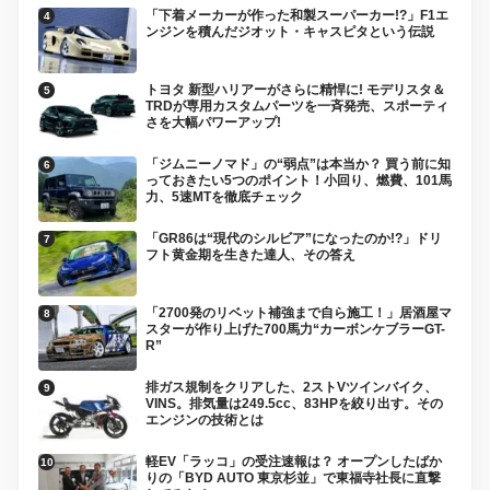
「下着メーカーが作った和製スーパーカー!?」F1エ
ンジンを積んだジオット・キャスピタという伝説
トヨタ 新型ハリアーがさらに精悍に! モデリスタ＆
TRDが専用カスタムパーツを一斉発売、スポーティ
さを大幅パワーアップ!
「ジムニーノマド」の“弱点”は本当か？ 買う前に知
っておきたい5つのポイント！小回り、燃費、101馬
力、5速MTを徹底チェック
「GR86は“現代のシルビア”になったのか!?」ドリ
フト黄金期を生きた達人、その答え
「2700発のリベット補強まで自ら施工！」居酒屋マ
スターが作り上げた700馬力“カーボンケブラーGT-
R”
排ガス規制をクリアした、2ストVツインバイク、
VINS。排気量は249.5cc、83HPを絞り出す。その
エンジンの技術とは
軽EV「ラッコ」の受注速報は？ オープンしたばか
りの「BYD AUTO 東京杉並」で東福寺社長に直撃