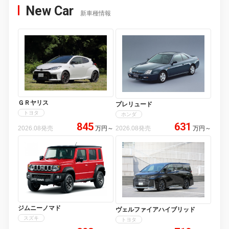
New Car
新車種情報
ＧＲヤリス
プレリュード
トヨタ
ホンダ
845
631
2026.08発売
万円
～
2026.08発売
万円
～
ジムニーノマド
ヴェルファイアハイブリッド
スズキ
トヨタ