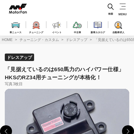
コ
ン
テ
検索
MENU
ン
ツ
へ
車ニュース
チューニング
イベント
中古車
新車カタログ
自動車求人
ス
HOME
チューニング・カスタム
ドレスアップ
「見据えているのは650
キ
ッ
プ
ドレスアップ
「見据えているのは650馬力のハイパワー仕様」
HKSのRZ34用チューニングが本格化！
写真3枚目