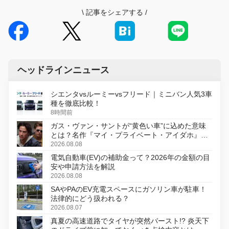
\
記事をシェアする
/
ヘッドラインニュース
シエンタvsルーミーvsフリード｜ミニバン人気3車
種を徹底比較！
8時間前
ガス・ヴァン・サントが“黄色い車”に込めた意味
とは？名作『マイ・プライベート・アイダホ』が
初のデジタルリマスター版で復活
2026.08.08
電気自動車(EV)の補助金って？2026年の金額の目
安や申請方法を解説
2026.08.08
SAやPAのEV充電スペースにガソリン車が駐車！
法律的にどう扱われる？
2026.08.07
真夏の高速道路でタイヤが突然バースト!? 炎天下