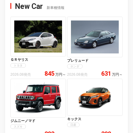
New Car
新車種情報
ＧＲヤリス
プレリュード
トヨタ
ホンダ
845
631
2026.08発売
万円
～
2026.08発売
万円
～
キックス
ジムニーノマド
日産
スズキ