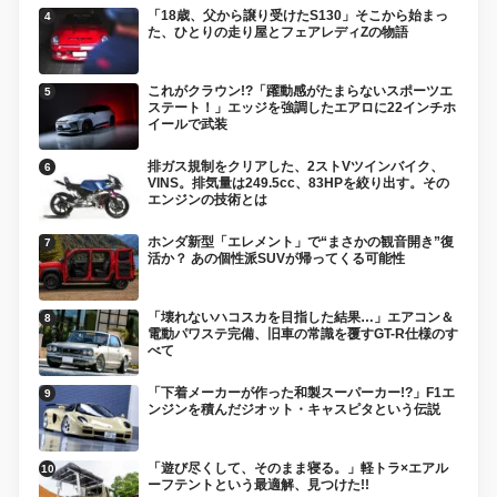
「18歳、父から譲り受けたS130」そこから始まっ
た、ひとりの走り屋とフェアレディZの物語
これがクラウン!?「躍動感がたまらないスポーツエ
ステート！」エッジを強調したエアロに22インチホ
イールで武装
排ガス規制をクリアした、2ストVツインバイク、
VINS。排気量は249.5cc、83HPを絞り出す。その
エンジンの技術とは
ホンダ新型「エレメント」で“まさかの観音開き”復
活か？ あの個性派SUVが帰ってくる可能性
「壊れないハコスカを目指した結果…」エアコン＆
電動パワステ完備、旧車の常識を覆すGT-R仕様のす
べて
「下着メーカーが作った和製スーパーカー!?」F1エ
ンジンを積んだジオット・キャスピタという伝説
「遊び尽くして、そのまま寝る。」軽トラ×エアル
ーフテントという最適解、見つけた!!