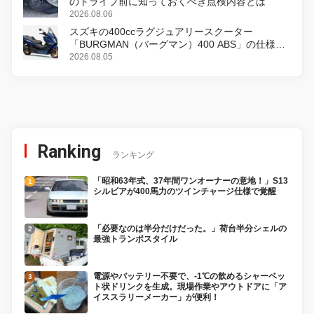
のドライブ前に知っておくべき点検内容とは
2026.08.06
スズキの400ccラグジュアリースクーター
「BURGMAN（バーグマン）400 ABS」の仕様を
変更し、8月18日に発売
2026.08.05
Ranking
ランキング
「昭和63年式、37年間ワンオーナーの意地！」S13
シルビアが400馬力のツインチャージ仕様で覚醒
「必要なのは半分だけだった。」荷台半分シェルの
最強トランポスタイル
電源やバッテリー不要で、-1℃の飲めるシャーベッ
ト状ドリンクを生成。現場作業やアウトドアに「ア
イススラリーメーカー」が便利！