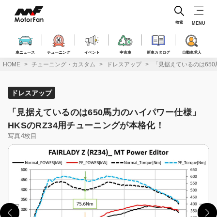
コ
ン
テ
検索
MENU
ン
ツ
へ
車ニュース
チューニング
イベント
中古車
新車カタログ
自動車求人
ス
HOME
チューニング・カスタム
ドレスアップ
「見据えているのは650
キ
ッ
プ
ドレスアップ
「見据えているのは650馬力のハイパワー仕様」
HKSのRZ34用チューニングが本格化！
写真4枚目