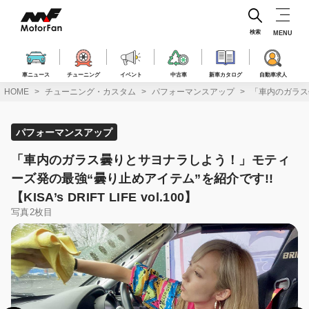
コ
ン
テ
検索
MENU
ン
ツ
へ
車ニュース
チューニング
イベント
中古車
新車カタログ
自動車求人
ス
HOME
チューニング・カスタム
パフォーマンスアップ
「車内のガラス曇り
キ
ッ
プ
パフォーマンスアップ
「車内のガラス曇りとサヨナラしよう！」モティ
ーズ発の最強“曇り止めアイテム”を紹介です!!
【KISA’s DRIFT LIFE vol.100】
写真2枚目