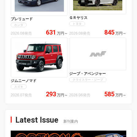
ＧＲヤリス
プレリュード
トヨタ
ホンダ
631
845
2026.08発売
万円
～
2026.08発売
万円
～
ジープ・アベンジャー
クライスラー・ジープ
ジムニーノマド
スズキ
293
585
2026.07発売
万円
～
2026.06発売
万円
～
Latest Issue
新刊案内