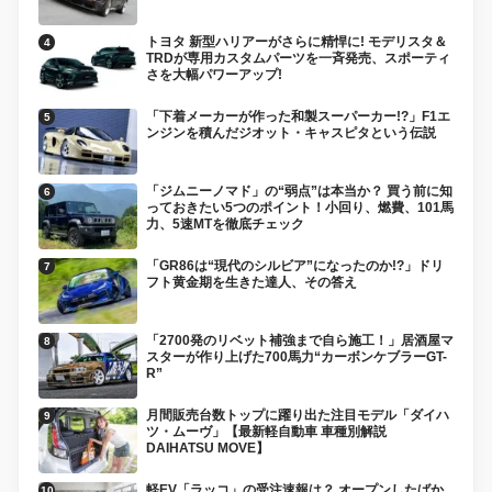
トヨタ 新型ハリアーがさらに精悍に! モデリスタ＆
TRDが専用カスタムパーツを一斉発売、スポーティ
さを大幅パワーアップ!
「下着メーカーが作った和製スーパーカー!?」F1エ
ンジンを積んだジオット・キャスピタという伝説
「ジムニーノマド」の“弱点”は本当か？ 買う前に知
っておきたい5つのポイント！小回り、燃費、101馬
力、5速MTを徹底チェック
「GR86は“現代のシルビア”になったのか!?」ドリ
フト黄金期を生きた達人、その答え
「2700発のリベット補強まで自ら施工！」居酒屋マ
スターが作り上げた700馬力“カーボンケブラーGT-
R”
月間販売台数トップに躍り出た注目モデル「ダイハ
ツ・ムーヴ」【最新軽自動車 車種別解説
DAIHATSU MOVE】
軽EV「ラッコ」の受注速報は？ オープンしたばか