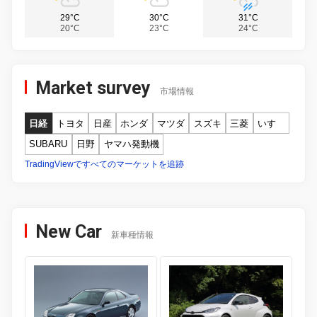
29°C
30°C
31°C
20°C
23°C
24°C
Market survey
市場情報
日経
トヨタ
日産
ホンダ
マツダ
スズキ
三菱
いすゞ
SUBARU
日野
ヤマハ発動機
TradingViewですべてのマーケットを追跡
New Car
新車種情報