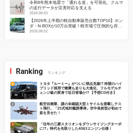
令和8年熊本地震で「通れる道」を可視化、クルマ
の走行データが災害対応を支える
2026.08.03
【2026年上半期の軽自動車販売台数TOP10】ホン
ダ・N-BOXが10万台突破！軽市場で圧倒的な存在
感
2026.08.02
Ranking
ランキング
トヨタ『ルーミー』がついに弱点克服!? 待望のハイ
ブリッド採用で燃費も走りも大進化、フルモデルチ
ェンジ級の変身で近日登場か!? 【予想CG付き】
航空自衛隊、謎の未確認大型ミサイルを搭載しテス
ト飛行。「25式地対艦誘導弾」空中発射型が初めて
姿を見せた！
「往年の三菱スタリオンをダウンサイジングターボ
に!?」時代を先取りした4G63エンジン仕様！