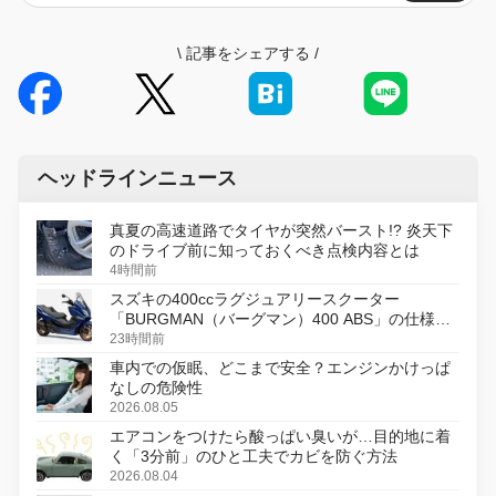
\
記事をシェアする
/
ヘッドラインニュース
真夏の高速道路でタイヤが突然バースト!? 炎天下
のドライブ前に知っておくべき点検内容とは
4時間前
スズキの400ccラグジュアリースクーター
「BURGMAN（バーグマン）400 ABS」の仕様を
変更し、8月18日に発売
23時間前
車内での仮眠、どこまで安全？エンジンかけっぱ
なしの危険性
2026.08.05
エアコンをつけたら酸っぱい臭いが…目的地に着
く「3分前」のひと工夫でカビを防ぐ方法
2026.08.04