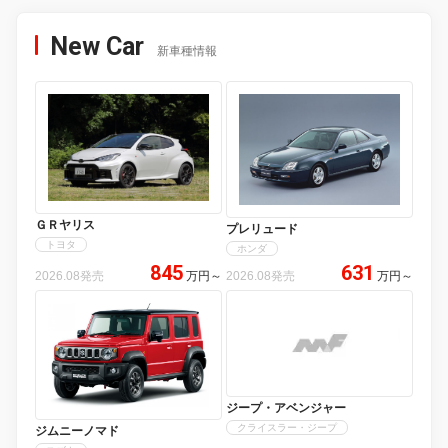
New Car
新車種情報
ＧＲヤリス
プレリュード
トヨタ
ホンダ
845
631
2026.08発売
万円
～
2026.08発売
万円
～
ジープ・アベンジャー
クライスラー・ジープ
ジムニーノマド