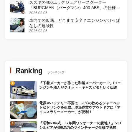
スズキの400ccラグジュアリースクーター
「BURGMAN（バーグマン）400 ABS」の仕様を
変更し、8月18日に発売
2026.08.05
車内での仮眠、どこまで安全？エンジンかけっぱ
なしの危険性
2026.08.05
Ranking
ランキング
「下着メーカーが作った和製スーパーカー!?」F1エ
ンジンを積んだジオット・キャスピタという伝説
電源やバッテリー不要で、-1℃の飲めるシャーベッ
ト状ドリンクを生成。現場作業やアウトドアに「ア
イススラリーメーカー」が便利！
「昭和63年式、37年間ワンオーナーの意地！」S13
シルビアが400馬力のツインチャージ仕様で覚醒