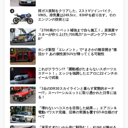
排ガス規制をクリアした、2ストVツインバイク、
VINS。排気量は249.5cc、83HPを絞り出す。その
エンジンの技術とは
「2700発のリベット補強まで自ら施工！」居酒屋マ
スターが作り上げた700馬力“カーボンケブラーGT-
R”
ホンダ新型「エレメント」で“まさかの観音開き”復
活か？ あの個性派SUVが帰ってくる可能性
これがクラウン!?「躍動感がたまらないスポーツエ
ステート！」エッジを強調したエアロに22インチホ
イールで武装
「3台のDR30スカイラインと暮らす変態的オーナ
ー!?」スーパーシルエットに取り憑かれた日常に迫
る！
「壊れないハコスカを目指した結果…」エアコン＆
電動パワステ完備、旧車の常識を覆すGT-R仕様のす
べて
「派手すぎないから街に馴染む！」KUHLが魅せる