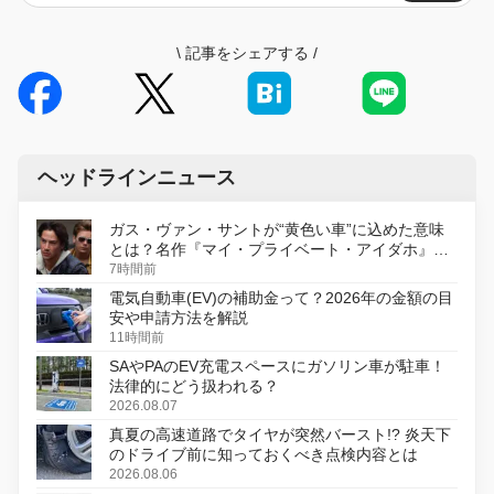
\
記事をシェアする
/
ヘッドラインニュース
ガス・ヴァン・サントが“黄色い車”に込めた意味
とは？名作『マイ・プライベート・アイダホ』が
初のデジタルリマスター版で復活
7時間前
電気自動車(EV)の補助金って？2026年の金額の目
安や申請方法を解説
11時間前
SAやPAのEV充電スペースにガソリン車が駐車！
法律的にどう扱われる？
2026.08.07
真夏の高速道路でタイヤが突然バースト!? 炎天下
のドライブ前に知っておくべき点検内容とは
2026.08.06