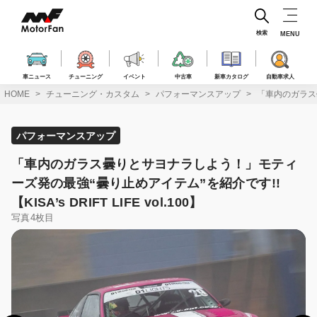
コ
ン
テ
検索
MENU
ン
ツ
へ
車ニュース
チューニング
イベント
中古車
新車カタログ
自動車求人
ス
HOME
チューニング・カスタム
パフォーマンスアップ
「車内のガラス曇り
キ
ッ
プ
パフォーマンスアップ
「車内のガラス曇りとサヨナラしよう！」モティ
ーズ発の最強“曇り止めアイテム”を紹介です!!
【KISA’s DRIFT LIFE vol.100】
写真4枚目