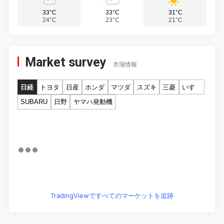
33°C
33°C
31°C
24°C
23°C
21°C
Market survey
市場情報
日経
トヨタ
日産
ホンダ
マツダ
スズキ
三菱
いすゞ
SUBARU
日野
ヤマハ発動機
TradingViewですべてのマーケットを追跡