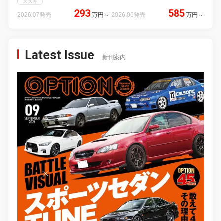
スズキ
293
585
2026.07発売
万円
～
2026.06発売
万円
～
Latest Issue
新刊案内