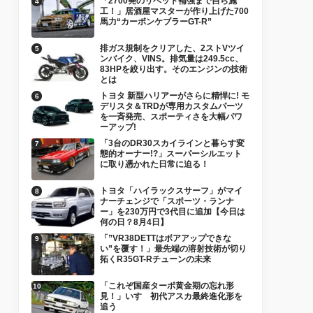
「2700発のリベット補強まで自ら施
工！」居酒屋マスターが作り上げた700
馬力“カーボンケブラーGT-R”
排ガス規制をクリアした、2ストVツイ
ンバイク、VINS。排気量は249.5cc、
83HPを絞り出す。そのエンジンの技術
とは
トヨタ 新型ハリアーがさらに精悍に! モ
デリスタ＆TRDが専用カスタムパーツ
を一斉発売、スポーティさを大幅パワ
ーアップ!
「3台のDR30スカイラインと暮らす変
態的オーナー!?」スーパーシルエット
に取り憑かれた日常に迫る！
トヨタ「ハイラックスサーフ」がマイ
ナーチェンジで「スポーツ・ランナ
ー」を230万円で3代目に追加【今日は
何の日？8月4日】
「”VR38DETTはボアアップできな
い”を覆す！」最先端の溶射技術が切り
拓くR35GT-Rチューンの未来
「これぞ国産ターボ黄金期の忘れ形
見！」いすゞ初代アスカ最終進化形を
追う