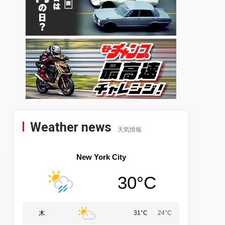
Weather news
天気情報
New York City
30°C
木
31°C
24°C