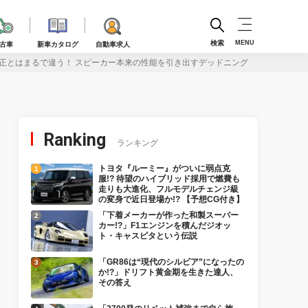
検索
MENU
古車
新車カタログ
自動車求人
正とはまるで違う！ スピーカー本来の性能を引き出すデッドニング
Ranking
ランキング
トヨタ『ルーミー』がついに弱点克
服!? 待望のハイブリッド採用で燃費も
走りも大進化、フルモデルチェンジ級
の変身で近日登場か!? 【予想CG付き】
「下着メーカーが作った和製スーパー
カー!?」F1エンジンを積んだジオッ
ト・キャスピタという伝説
「GR86は“現代のシルビア”になったの
か!?」ドリフト黄金期を生きた達人、
その答え