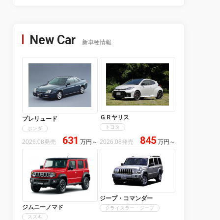
New Car
新車種情報
ＧＲヤリス
プレリュード
トヨタ
ホンダ
631
845
2026.08発売
万円
～
2026.08発売
万円
～
ジープ・コマンダー
ジムニーノマド
クライスラー・ジープ
スズキ