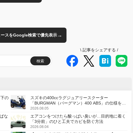
→
のニュースをGoogle検索で優先表示
\
記事をシェアする
/
検索
天下の
スズキの400ccラグジュアリースクーター
「BURGMAN（バーグマン）400 ABS」の仕様を変
更し、8月18日に発売
2026.08.05
ぱな
エアコンをつけたら酸っぱい臭いが…目的地に着く
「3分前」のひと工夫でカビを防ぐ方法
2026.08.04