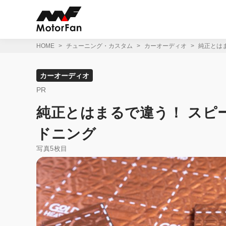
コ
ン
テ
ン
ツ
HOME
チューニング・カスタム
カーオーディオ
純正とは
へ
ス
キ
カーオーディオ
ッ
PR
プ
純正とはまるで違う！ スピ
ドニング
写真5枚目