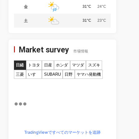
金
31°C
24°C
土
31°C
23°C
Market survey
市場情報
日経
トヨタ
日産
ホンダ
マツダ
スズキ
三菱
いすゞ
SUBARU
日野
ヤマハ発動機
TradingViewですべてのマーケットを追跡