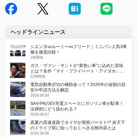
ヘッドラインニュース
シエンタvsルーミーvsフリード｜ミニバン人気3車
種を徹底比較！
1時間前
ガス・ヴァン・サントが“黄色い車”に込めた意味
とは？名作『マイ・プライベート・アイダホ』が
初のデジタルリマスター版で復活
21時間前
電気自動車(EV)の補助金って？2026年の金額の目
安や申請方法を解説
2026.08.08
SAやPAのEV充電スペースにガソリン車が駐車！
法律的にどう扱われる？
2026.08.07
真夏の高速道路でタイヤが突然バースト!? 炎天下
のドライブ前に知っておくべき点検内容とは
2026.08.06