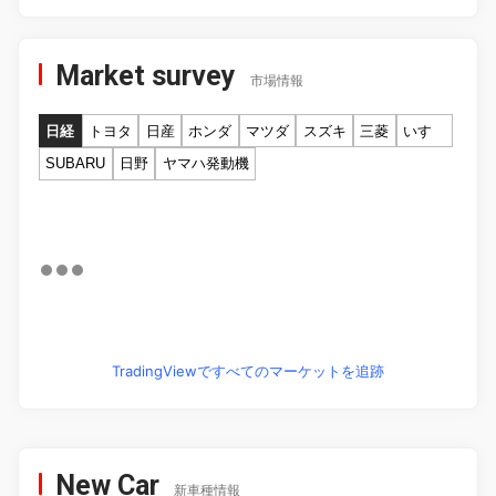
Market survey
市場情報
日経
トヨタ
日産
ホンダ
マツダ
スズキ
三菱
いすゞ
SUBARU
日野
ヤマハ発動機
TradingViewですべてのマーケットを追跡
New Car
新車種情報