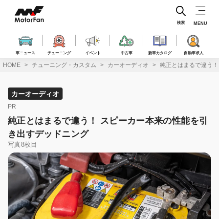
コ
ン
テ
検索
MENU
ン
ツ
へ
車ニュース
チューニング
イベント
中古車
新車カタログ
自動車求人
ス
HOME
チューニング・カスタム
カーオーディオ
純正とはまるで違う！
キ
ッ
プ
カーオーディオ
PR
純正とはまるで違う！ スピーカー本来の性能を引
き出すデッドニング
写真8枚目