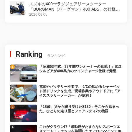
スズキの400ccラグジュアリースクーター
「BURGMAN（バーグマン）400 ABS」の仕様を
変更し、8月18日に発売
2026.08.05
Ranking
ランキング
「昭和63年式、37年間ワンオーナーの意地！」S13
シルビアが400馬力のツインチャージ仕様で覚醒
電源やバッテリー不要で、-1℃の飲めるシャーベッ
ト状ドリンクを生成。現場作業やアウトドアに「ア
イススラリーメーカー」が便利！
「18歳、父から譲り受けたS130」そこから始まっ
た、ひとりの走り屋とフェアレディZの物語
これがクラウン!?「躍動感がたまらないスポーツエ
ステート！」エッジを強調したエアロに22インチホ