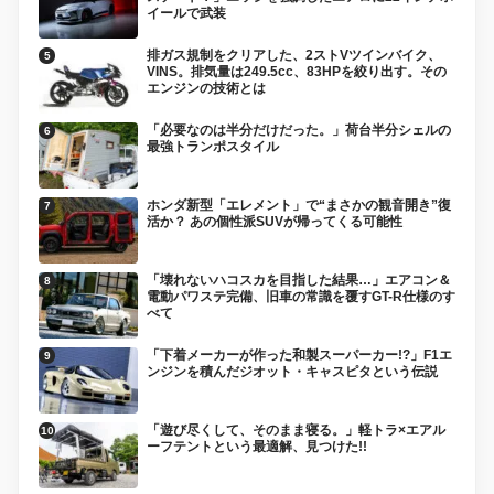
イールで武装
排ガス規制をクリアした、2ストVツインバイク、
VINS。排気量は249.5cc、83HPを絞り出す。その
エンジンの技術とは
「必要なのは半分だけだった。」荷台半分シェルの
最強トランポスタイル
ホンダ新型「エレメント」で“まさかの観音開き”復
活か？ あの個性派SUVが帰ってくる可能性
「壊れないハコスカを目指した結果…」エアコン＆
電動パワステ完備、旧車の常識を覆すGT-R仕様のす
べて
「下着メーカーが作った和製スーパーカー!?」F1エ
ンジンを積んだジオット・キャスピタという伝説
「遊び尽くして、そのまま寝る。」軽トラ×エアル
ーフテントという最適解、見つけた!!