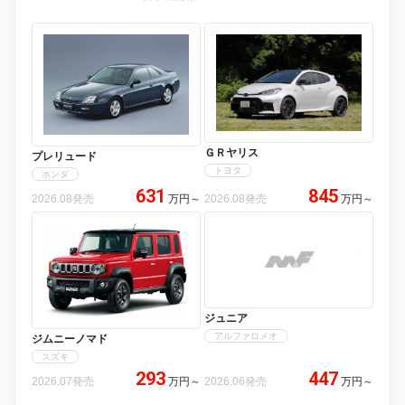
ＧＲヤリス
プレリュード
トヨタ
ホンダ
631
845
2026.08発売
万円
～
2026.08発売
万円
～
ジュニア
アルファロメオ
ジムニーノマド
スズキ
293
447
2026.07発売
万円
～
2026.06発売
万円
～