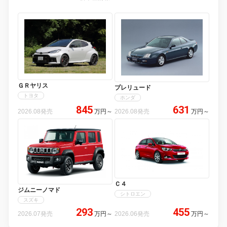
ＧＲヤリス
プレリュード
トヨタ
ホンダ
845
631
2026.08発売
万円
～
2026.08発売
万円
～
Ｃ４
ジムニーノマド
シトロエン
スズキ
293
455
2026.07発売
万円
～
2026.06発売
万円
～