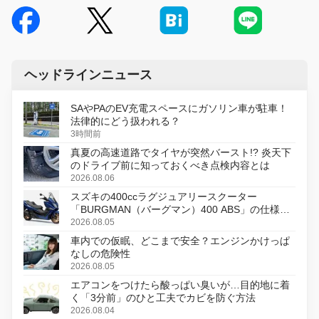
ヘッドラインニュース
SAやPAのEV充電スペースにガソリン車が駐車！
法律的にどう扱われる？
3時間前
真夏の高速道路でタイヤが突然バースト!? 炎天下
のドライブ前に知っておくべき点検内容とは
2026.08.06
スズキの400ccラグジュアリースクーター
「BURGMAN（バーグマン）400 ABS」の仕様を
変更し、8月18日に発売
2026.08.05
車内での仮眠、どこまで安全？エンジンかけっぱ
なしの危険性
2026.08.05
エアコンをつけたら酸っぱい臭いが…目的地に着
く「3分前」のひと工夫でカビを防ぐ方法
2026.08.04