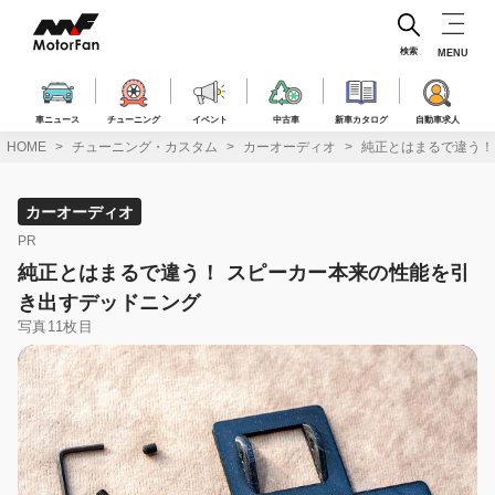
コ
ン
テ
検索
MENU
ン
ツ
へ
車ニュース
チューニング
イベント
中古車
新車カタログ
自動車求人
ス
HOME
チューニング・カスタム
カーオーディオ
純正とはまるで違う！
キ
ッ
プ
カーオーディオ
PR
純正とはまるで違う！ スピーカー本来の性能を引
き出すデッドニング
写真11枚目