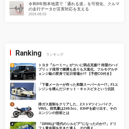
令和8年熊本地震で「通れる道」を可視化、クルマ
の走行データが災害対応を支える
2026.08.03
Ranking
ランキング
トヨタ『ルーミー』がついに弱点克服!? 待望のハイ
ブリッド採用で燃費も走りも大進化、フルモデルチ
ェンジ級の変身で近日登場か!? 【予想CG付き】
「下着メーカーが作った和製スーパーカー!?」F1エ
ンジンを積んだジオット・キャスピタという伝説
排ガス規制をクリアした、2ストVツインバイク、
VINS。排気量は249.5cc、83HPを絞り出す。その
エンジンの技術とは
「GR86は“現代のシルビア”になったのか!?」ドリ
フト黄金期を生きた達人、その答え