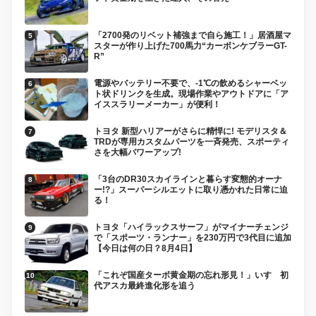
「2700発のリベット補強まで自ら施工！」居酒屋マ
スターが作り上げた700馬力“カーボンケブラーGT-
R”
電源やバッテリー不要で、-1℃の飲めるシャーベッ
ト状ドリンクを生成。現場作業やアウトドアに「ア
イススラリーメーカー」が便利！
トヨタ 新型ハリアーがさらに精悍に! モデリスタ＆
TRDが専用カスタムパーツを一斉発売、スポーティ
さを大幅パワーアップ!
「3台のDR30スカイラインと暮らす変態的オーナ
ー!?」スーパーシルエットに取り憑かれた日常に迫
る！
トヨタ「ハイラックスサーフ」がマイナーチェンジ
で「スポーツ・ランナー」を230万円で3代目に追加
【今日は何の日？8月4日】
「これぞ国産ターボ黄金期の忘れ形見！」いすゞ初
代アスカ最終進化形を追う