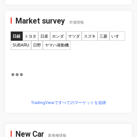
Market survey
市場情報
日経
トヨタ
日産
ホンダ
マツダ
スズキ
三菱
いすゞ
SUBARU
日野
ヤマハ発動機
TradingViewですべてのマーケットを追跡
New Car
新車種情報