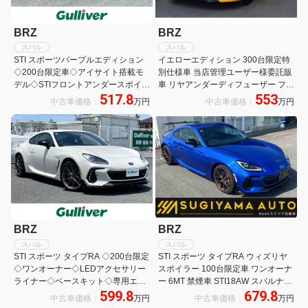
BRZ
BRZ
スバル
スバル
STI スポーツパープルエディション
イエローエディション 300台限定特
◇200台限定車◇アイサイト搭載モ
別仕様車 当店管理ユーザー様委託販
デル◇STIフロントアンダースポイラ
車 リヤアンダーディフューザー フロ
517.8
553
ー◇リアアンダーディフューザー◇
アカーペットSTI リヤフォグランプ
中古車価格：
万円
中古車価格：
万円
純正18インチAW◇純正ブレンボ
キット ドアミラーオートシステム カ
◇LEDヘッドライト◇保証書◇取扱
ロッツェリアサイバーナビパック バ
説明書◇スペアキー
ックカメラ
BRZ
BRZ
スバル
スバル
STI スポーツ タイプRA ◇200台限定
STI スポーツ タイプRA ウィズリヤ
◇ワンオーナー◇LEDアクセサリー
スポイラー 100台限定車 ワンオーナ
ライナー◇ベースキット◇専用エン
ー 6MT 禁煙車 STI18AW スバルナビ
599.8
679.8
ジン◇専用クラッチ&フライホイー
パック カロッツエリアナビ フルセグ
中古車価格：
万円
中古車価格：
万円
ル◇専用BBS18AW◇ZF製フロント
Bluetooth Bカメラ ドラレコ シート