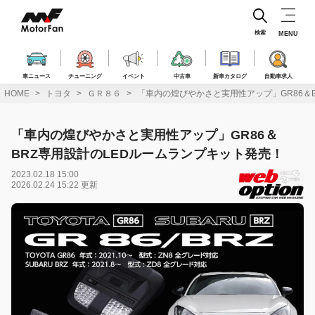
コ
ン
テ
検索
MENU
ン
ツ
へ
車ニュース
チューニング
イベント
中古車
新車カタログ
自動車求人
ス
HOME
トヨタ
ＧＲ８６
「車内の煌びやかさと実用性アップ」GR86＆
キ
ッ
プ
「車内の煌びやかさと実用性アップ」GR86＆
BRZ専用設計のLEDルームランプキット発売！
2023.02.18 15:00
2026.02.24 15:22 更新