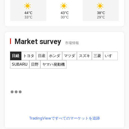
44°C
43°C
38°C
33°C
30°C
29°C
Market survey
市場情報
日経
トヨタ
日産
ホンダ
マツダ
スズキ
三菱
いすゞ
SUBARU
日野
ヤマハ発動機
TradingViewですべてのマーケットを追跡