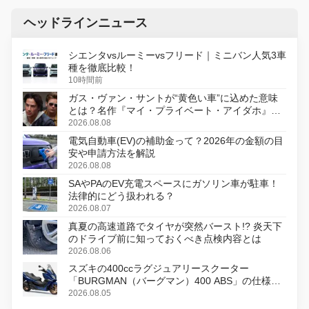
ヘッドラインニュース
シエンタvsルーミーvsフリード｜ミニバン人気3車
種を徹底比較！
10時間前
ガス・ヴァン・サントが“黄色い車”に込めた意味
とは？名作『マイ・プライベート・アイダホ』が
初のデジタルリマスター版で復活
2026.08.08
電気自動車(EV)の補助金って？2026年の金額の目
安や申請方法を解説
2026.08.08
SAやPAのEV充電スペースにガソリン車が駐車！
法律的にどう扱われる？
2026.08.07
真夏の高速道路でタイヤが突然バースト!? 炎天下
のドライブ前に知っておくべき点検内容とは
2026.08.06
スズキの400ccラグジュアリースクーター
「BURGMAN（バーグマン）400 ABS」の仕様を
変更し、8月18日に発売
2026.08.05