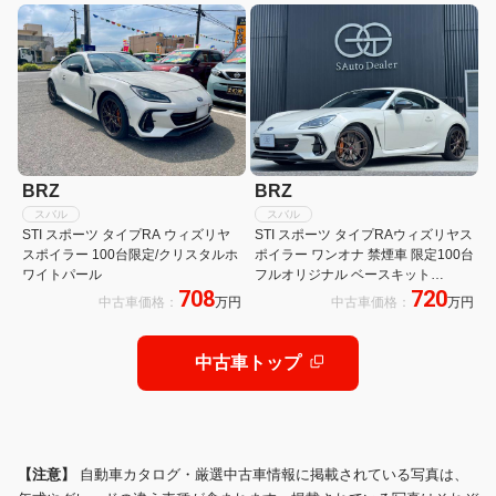
&リアダンパー
ヒーター ETC2.0 クルーズコントロ
ール
BRZ
BRZ
スバル
スバル
STI スポーツ タイプRA ウィズリヤ
STI スポーツ タイプRAウィズリヤス
スポイラー 100台限定/クリスタルホ
ポイラー ワンオナ 禁煙車 限定100台
ワイトパール
フルオリジナル ベースキット
708
720
STI(LEDライナー/ディフューザー)ナ
中古車価格：
万円
中古車価格：
万円
ビ ETC2.0 バックカメラ ディーラー
保証継承
中古車トップ
【注意】
自動車カタログ・厳選中古車情報に掲載されている写真は、