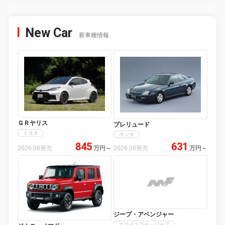
New Car
新車種情報
ＧＲヤリス
プレリュード
トヨタ
ホンダ
845
631
2026.08発売
万円
～
2026.08発売
万円
～
ジープ・アベンジャー
クライスラー・ジープ