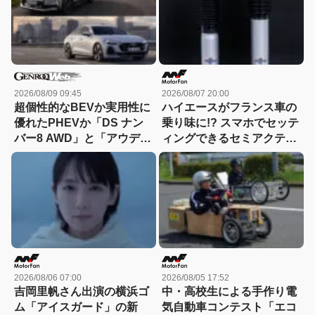
2026/08/09 09:45
2026/08/07 20:00
超個性的なBEVか実用性に
ハイエースがフランス車の
優れたPHEVか「DS ナン
乗り味に!? スマホでセッテ
バー8 AWD」と「アウディ
ィングできるセミアクティ
A5 eハイブリッド」を比較
ブサスペンション！カヤバ
『ActRide』が凄い
2026/08/06 07:00
2026/08/05 17:52
吉岡里帆さん出演の横浜ゴ
中・高校生による手作り電
ム「アイスガード」の新
気自動車コンテスト「エコ