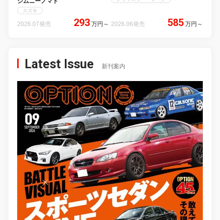
ジムニーノマド
スズキ
293
585
2026.07発売
万円
～
2026.06発売
万円
～
Latest Issue
新刊案内