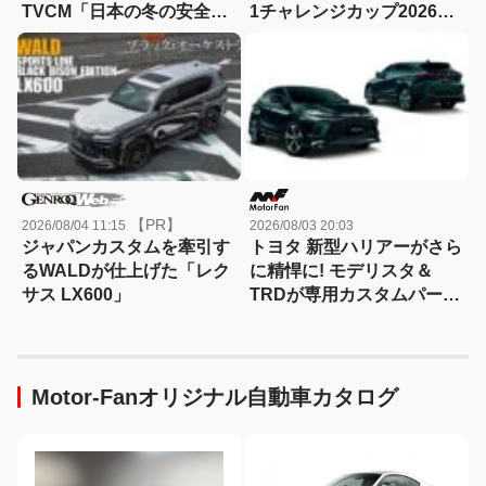
TVCM「日本の冬の安全
1チャレンジカップ2026」
は、スタッドレスタイヤが
が8月22日に開催！
守る。」が8月から放映開
始！
【PR】
2026/08/04 11:15
2026/08/03 20:03
ジャパンカスタムを牽引す
トヨタ 新型ハリアーがさら
るWALDが仕上げた「レク
に精悍に! モデリスタ＆
サス LX600」
TRDが専用カスタムパーツ
を一斉発売、スポーティさ
を大幅パワーアップ!
Motor-Fanオリジナル自動車カタログ