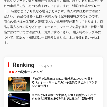
年式やグレードの違う車種が含まれます。掲載されている写真はそれぞ
れの車種用でないものも含まれています。また、対応は年式やグレー
ド、 装備などにより異なる場合があります。購入の際は必ずご確認く
ださい。 商品の価格・仕様・発売元等は記事掲載時点でのものです。
商品の価格は本体価格と消費税込みの総額表記が混在しております。商
品を購入される際などには、メーカー、ショップで必ず価格・仕様・返
品方法についてご確認の上、お買い求め下さい。 購入時のトラブルに
ついて、出版元・編集部は一切関知しません。また責任も負いかねま
す。
Ranking
ランキング
ＢＲＺ
の記事ランキング
「55万で先代86＆BRZの高精度エンジンが買え
る!?」オートサービスカンキ謹製のリビルトエンジ
ンに大注目！
スバルがMTスポーツ戦略を加速！新型ハッチバッ
クを含む3車種を2027年までに投入か【海外評】