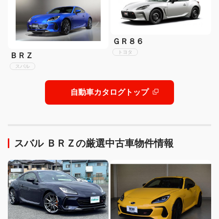
ＧＲ８６
トヨタ
ＢＲＺ
スバル
自動車カタログトップ
スバル ＢＲＺの厳選中古車物件情報