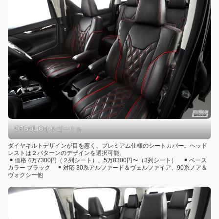
ORGOLIOオルゴーリョ
ダイヤキルトデザインが目を惹く、プレミアム仕様のシートカバー。ヘッド
レストは２パターンのデザインを選択可能。
価格 4万7300円（２列シート）、5万8300円〜（3列シート）
ベース
カラー ブラック
対応 30系アルファード＆ヴェルファイア、90系ノア＆
ヴォクシー他