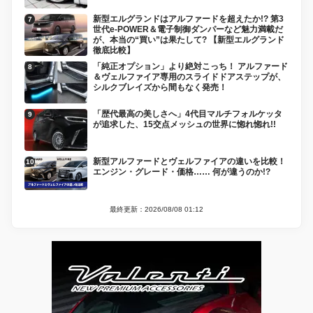
新型エルグランドはアルファードを超えたか!? 第3
世代e-POWER＆電子制御ダンパーなど魅力満載だ
が、本当の“買い”は果たして? 【新型エルグランド
徹底比較】
「純正オプション」より絶対こっち！ アルファード
＆ヴェルファイア専用のスライドドアステップが、
シルクブレイズから間もなく発売！
「歴代最高の美しさへ」4代目マルチフォルケッタ
が追求した、15交点メッシュの世界に惚れ惚れ!!
新型アルファードとヴェルファイアの違いを比較！
エンジン・グレード・価格…… 何が違うのか!?
最終更新：2026/08/08 01:12