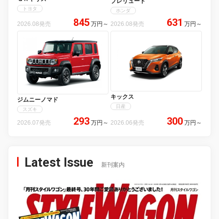
プレリュード
トヨタ
ホンダ
845
631
2026.08発売
万円
～
2026.08発売
万円
～
キックス
ジムニーノマド
日産
スズキ
293
300
2026.07発売
万円
～
2026.06発売
万円
～
Latest Issue
新刊案内