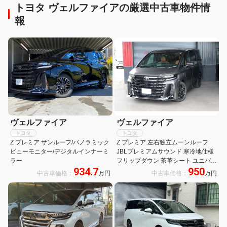
トヨタ ヴェルファイアの厳選中古車物件情
報
ヴェルファイア
ヴェルファイア
トヨタ
トヨタ
Z プレミア サンルーフ/パノラミック
Z プレミア 左右独立ムーンルーフ
ビューモニター/デジタルインナーミ
JBLプレミアムサウンド 寒冷地仕様
ラー
フリップダウン 茶革シート ユニバー
934.7
950
サルステップ デジタルミラー ヘッド
中古車価格：
万円
中古車価格：
万円
アップディスプレイ 純正14型ナビ
全周囲カメラ シートH&C