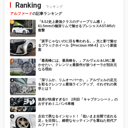
Ranking
ランキング
アルファード
の記事ランキング
「8.5J史上最強クラスのディープリム感！」
61.5mmの極深リムで魅せるプレシャスAST-M5の
衝撃
「派手じゃないのに目を奪われる。」光と影で魅せ
るブラックホイール【Precious HM-4】という新提
案
「最高峰には、最高峰を。」アルヴェル＆LMに履
かせたい、クレンツェ最新作が放つオーラが別次元
なる理由
「深リムか、リムオーバーか。」アルヴェルの足元
を彩るクレンツェ最強ラインアップ、それぞれの美
学とは？
後席が快適すぎる!! 2列目「キャプテンシート」の
おすすめミニバン6車種
左右で異なるインセット！「低いまま全開で走れる
足」を目指し、緻密なセッティングを重ねた初代ア
ルファード！