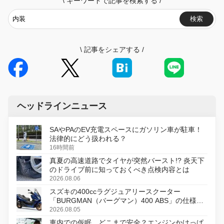
\
キーワードで記事を検索する
/
検索
\
記事をシェアする
/
ヘッドラインニュース
SAやPAのEV充電スペースにガソリン車が駐車！
法律的にどう扱われる？
16時間前
真夏の高速道路でタイヤが突然バースト!? 炎天下
のドライブ前に知っておくべき点検内容とは
2026.08.06
スズキの400ccラグジュアリースクーター
「BURGMAN（バーグマン）400 ABS」の仕様を
変更し、8月18日に発売
2026.08.05
車内での仮眠、どこまで安全？エンジンかけっぱ