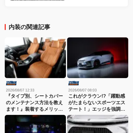
内装の関連記事
2026/08/07 12:33
2026/08/07 08:03
『タイプ別、シートカバー
これがクラウン!?「躍動感
のメンテナンス方法を教え
がたまらないスポーツエス
ます！』装着するメリット
テート！」エッジを強調し
も紹介！
たエアロに22インチホイー
ルで武装