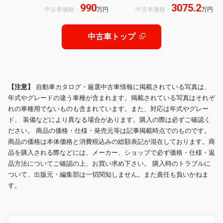
990
3075.2
ロ ROHANオリジナル全塗装 BIGブ
ー
中古車価格：
万円
中古車価格：
万円
レーキKIT 可変式マフラーKIT ムーン
ルーフ Dミラー
中古車トップ
【注意】
自動車カタログ・厳選中古車情報に掲載されている写真は、
年式やグレードの違う車種が含まれます。掲載されている写真はそれぞ
れの車種用でないものも含まれています。また、対応は年式やグレー
ド、 装備などにより異なる場合があります。購入の際は必ずご確認く
ださい。 商品の価格・仕様・発売元等は記事掲載時点でのものです。
商品の価格は本体価格と消費税込みの総額表記が混在しております。商
品を購入される際などには、メーカー、ショップで必ず価格・仕様・返
品方法についてご確認の上、お買い求め下さい。 購入時のトラブルに
ついて、出版元・編集部は一切関知しません。また責任も負いかねま
す。