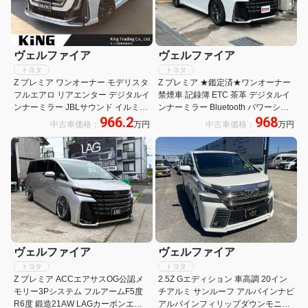
ヴェルファイア
ヴェルファイア
トヨタ
トヨタ
Z プレミア ワンオーナー モデリスタ
Z プレミア ★鑑定済★ワンオーナー
フルエアロ リアエンター デジタルイ
禁煙車 記録簿 ETC 茶革 デジタルイ
ンナーミラー JBLサウンド イルミル
ンナーミラー Bluetooth パワーシー
966.2
968
ーフスポイラー ヘッドアップディス
ト ターボ クリアランスソナー 電動
中古車価格：
万円
中古車価格：
万円
プレイ ユニバーサルステップ シート
リアゲート キーレス プラチナホワイ
メモリー
トパールマイカ
ヴェルファイア
ヴェルファイア
トヨタ
トヨタ
Z プレミア ACCエアサスOG公認メ
2.5Z Gエディション 車高調 20イン
モリー3Pシステム フルアームF5度
チアルミ サンルーフ アルパインナビ
R6度 鍛造21AW LAGカーボンエア
アルパインフィリップダウンモニタ