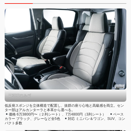
ERGOエルゴ
低反発スポンジを立体構造で配置し、抜群の座り心地と高級感を両立。セン
ター部はアルカンターラと本革から選べる。
価格 6万3800円〜（２列シート）、7万4800円（3列シート）
ベース
カラー ブラック、グレーなど全5色
対応 ミニバン＆ワゴン、SUV、コン
パクト多数