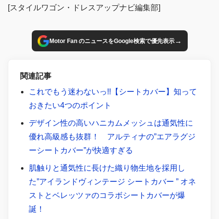
ことで、お洒落で個性的な見た目や質感・座り心地に貢献。
[スタイルワゴン・ドレスアップナビ編集部]
組み合わせる素材はメーカーによって様々だが、代表的な素
材は合成皮革や人工皮革、天然皮革などだが、最近ではデニ
ム素材や織物素材を取り入れ、よりファッション性の高いシ
→
Motor Fan のニュースをGoogle検索で優先表示
ートカバーも登場している。そんな注目のシートバー、3モ
デルをご紹介。第1弾はグレイスのアンティークデニムイン
関連記事
ディゴ。
これでもう迷わないっ!!【シートカバー】知って
おきたい4つのポイント
デザイン性の高いハニカムメッシュは通気性に
優れ高級感も抜群！ アルティナの”エアラグジ
ーシートカバー”が快適すぎる
肌触りと通気性に長けた織り物生地を採用し
た”アイランドヴィンテージ シートカバー ” オネ
ストとベレッツァのコラボシートカバーが爆
誕！