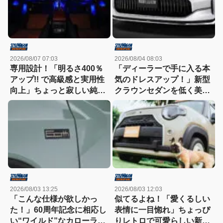
2026/08/07 07:03
2026/08/04 08:03
専用設計！「明るさ400％
「ディーラーで手に入る本
アップ!! で高級感と実用性
気のドレスアップ！」新型
向上」ちょっと寂しい純正
クラウンセダンを低く美し
室内照明をグレードアップ
く魅せるモデリスタの流儀
2026/08/03 13:25
2026/08/03 12:03
「こんな仕様が欲しかっ
似てるよね！「愛くるしい
た！」60周年記念に相応し
表情に一目惚れ」ちょっぴ
い“ワイルド”なカローラク
りレトロで可愛らしい新型