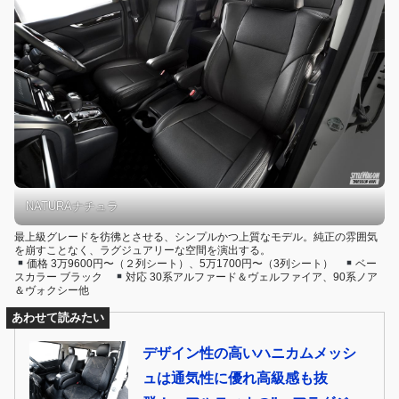
NATURAナチュラ
最上級グレードを彷彿とさせる、シンプルかつ上質なモデル。純正の雰囲気
を崩すことなく、ラグジュアリーな空間を演出する。
価格 3万9600円〜（２列シート）、5万1700円〜（3列シート）
ベー
スカラー ブラック
対応 30系アルファード＆ヴェルファイア、90系ノア
＆ヴォクシー他
あわせて読みたい
デザイン性の高いハニカムメッシ
ュは通気性に優れ高級感も抜