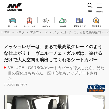
コ
ン
テ
検索
MENU
ン
ツ
へ
車ニュース
チューニング
イベント
中古車
新車カタログ
自動車求人
ス
HOME
トヨタ
アルファード
メッシュレザーは、まるで最高級グレード
キ
ッ
プ
メッシュレザーは、まるで最高級グレードのよう
な仕上がり！ ヴェルーチェ・ガルボは、被せる
だけで大人空間を演出してくれるシートカバー
VELUCE・GARBOのシートカバーを導入したら、見た
目の変化はもちろん、座り心地もアップデートされ
た！
2023.04.16 06:06