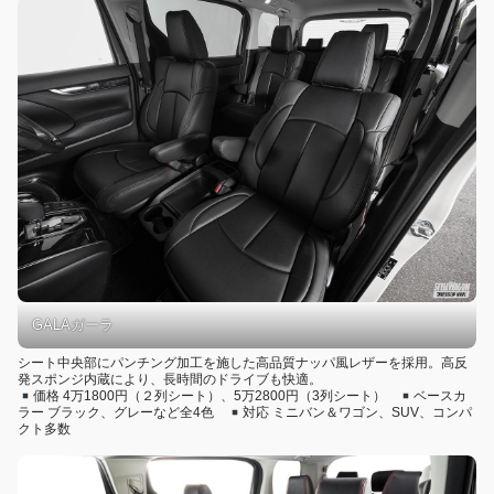
GALAガーラ
シート中央部にパンチング加工を施した高品質ナッパ風レザーを採用。高反
発スポンジ内蔵により、長時間のドライブも快適。
価格 4万1800円（２列シート）、5万2800円（3列シート）
ベースカ
ラー ブラック、グレーなど全4色
対応 ミニバン＆ワゴン、SUV、コンパ
クト多数