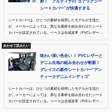
群！ アルティナの”エアラグジー
シートカバー”が快適すぎる
シートカバーは、ひとつの素材を採用したモデルが主流だ
が、メーカーによっては、異なる素材を組み合わせたシート
カバーが設定されている。ベースは合成皮革（PVCレザーな
ど）で座面や背面などは人工皮革（エクセーヌなど）とする
ことで、お洒落で個性的な見た目や質感・座り心地に貢献。
あわせて読みたい
組み合わせる素材はメーカーによって様々だが、代表的な素
味わい深い色合い ！ PVCレザーと
材は合成皮革や人工皮革、天然皮革などだが、最近ではデニ
デニム生地の組み合わせが斬新！
ム素材や織物素材を取り入れ、よりファッション性の高いシ
グレイスの新作シートカバー”アン
ートカバーも登場している。そんな注目のシートバー、3モ
デルをご紹介。第3弾はアルティナのエアラグジーシートカ
ティークデニムインディゴ”
バー。
シートカバーは、ひとつの素材を採用したモデルが主流だ
が、メーカーによっては、異なる素材を組み合わせたシート
カバーが設定されている。ベースは合成皮革（PVCレザーな
ど）で座面や背面などは人工皮革（エクセーヌなど）とする