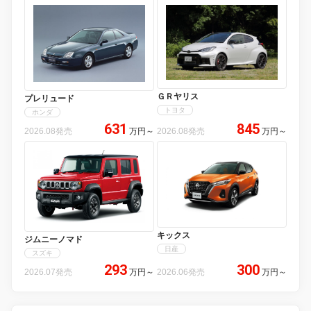
ＧＲヤリス
プレリュード
トヨタ
ホンダ
631
845
2026.08発売
万円
～
2026.08発売
万円
～
キックス
ジムニーノマド
日産
スズキ
293
300
2026.07発売
万円
～
2026.06発売
万円
～