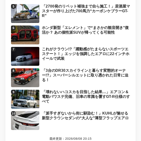
「2700発のリベット補強まで自ら施工！」居酒屋マ
スターが作り上げた700馬力“カーボンケブラーGT-
R”
ホンダ新型「エレメント」で“まさかの観音開き”復
活か？ あの個性派SUVが帰ってくる可能性
これがクラウン!?「躍動感がたまらないスポーツエ
ステート！」エッジを強調したエアロに22インチホ
イールで武装
「3台のDR30スカイラインと暮らす変態的オーナ
ー!?」スーパーシルエットに取り憑かれた日常に迫
る！
「壊れないハコスカを目指した結果…」エアコン＆
電動パワステ完備、旧車の常識を覆すGT-R仕様のす
べて
「派手すぎないから街に馴染む！」KUHLが魅せる
新型クラウンセダンの“大人な”薄型フラップエアロ
最終更新：2026/08/08 20:15