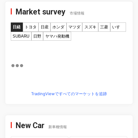
Market survey
市場情報
日経
トヨタ
日産
ホンダ
マツダ
スズキ
三菱
いすゞ
SUBARU
日野
ヤマハ発動機
TradingViewですべてのマーケットを追跡
New Car
新車種情報