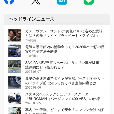
ヘッドラインニュース
ガス・ヴァン・サントが“黄色い車”に込めた意味
とは？名作『マイ・プライベート・アイダホ』が
初のデジタルリマスター版で復活
7時間前
電気自動車(EV)の補助金って？2026年の金額の目
安や申請方法を解説
11時間前
SAやPAのEV充電スペースにガソリン車が駐車！
法律的にどう扱われる？
2026.08.07
真夏の高速道路でタイヤが突然バースト!? 炎天下
のドライブ前に知っておくべき点検内容とは
2026.08.06
スズキの400ccラグジュアリースクーター
「BURGMAN（バーグマン）400 ABS」の仕様を
変更し、8月18日に発売
2026.08.05
車内での仮眠、どこまで安全？エンジンかけっぱ