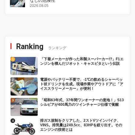
なしの危険性
2026.08.05
Ranking
ランキング
「下着メーカーが作った和製スーパーカー!?」F1エ
ンジンを積んだジオット・キャスピタという伝説
電源やバッテリー不要で、-1℃の飲めるシャーベッ
ト状ドリンクを生成。現場作業やアウトドアに「ア
イススラリーメーカー」が便利！
「昭和63年式、37年間ワンオーナーの意地！」S13
シルビアが400馬力のツインチャージ仕様で覚醒
排ガス規制をクリアした、2ストVツインバイク、
VINS。排気量は249.5cc、83HPを絞り出す。その
エンジンの技術とは