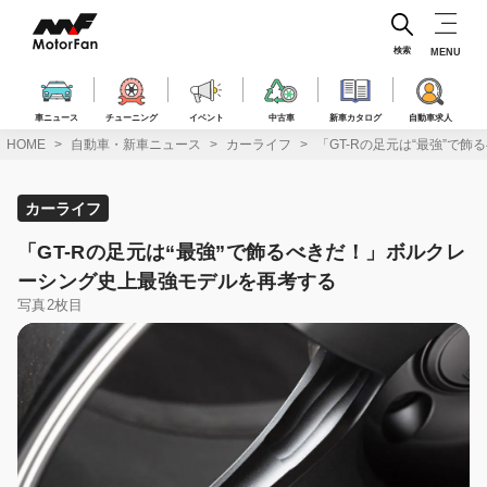
コ
ン
テ
検索
MENU
ン
ツ
へ
車ニュース
チューニング
イベント
中古車
新車カタログ
自動車求人
ス
HOME
自動車・新車ニュース
カーライフ
「GT-Rの足元は“最強”で
キ
ッ
プ
カーライフ
「GT-Rの足元は“最強”で飾るべきだ！」ボルクレ
ーシング史上最強モデルを再考する
写真2枚目