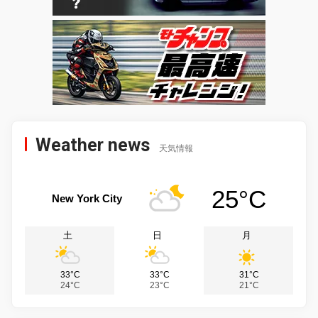
Weather news
天気情報
25°C
New York City
土
日
月
33°C
33°C
31°C
24°C
23°C
21°C