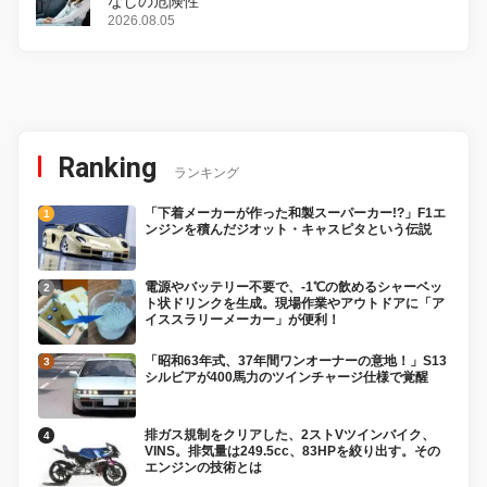
なしの危険性
2026.08.05
Ranking
ランキング
「下着メーカーが作った和製スーパーカー!?」F1エ
ンジンを積んだジオット・キャスピタという伝説
電源やバッテリー不要で、-1℃の飲めるシャーベッ
ト状ドリンクを生成。現場作業やアウトドアに「ア
イススラリーメーカー」が便利！
「昭和63年式、37年間ワンオーナーの意地！」S13
シルビアが400馬力のツインチャージ仕様で覚醒
排ガス規制をクリアした、2ストVツインバイク、
VINS。排気量は249.5cc、83HPを絞り出す。その
エンジンの技術とは