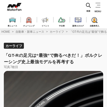
コ
ン
テ
検索
MENU
ン
ツ
へ
車ニュース
チューニング
イベント
中古車
新車カタログ
自動車求人
ス
HOME
自動車・新車ニュース
カーライフ
「GT-Rの足元は“最強”で
キ
ッ
プ
カーライフ
「GT-Rの足元は“最強”で飾るべきだ！」ボルクレ
ーシング史上最強モデルを再考する
写真7枚目