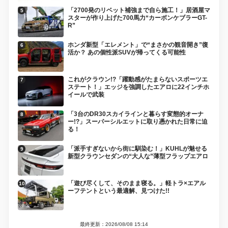
「2700発のリベット補強まで自ら施工！」居酒屋マ
スターが作り上げた700馬力“カーボンケブラーGT-
R”
ホンダ新型「エレメント」で“まさかの観音開き”復
活か？ あの個性派SUVが帰ってくる可能性
これがクラウン!?「躍動感がたまらないスポーツエ
ステート！」エッジを強調したエアロに22インチホ
イールで武装
「3台のDR30スカイラインと暮らす変態的オーナ
ー!?」スーパーシルエットに取り憑かれた日常に迫
る！
「派手すぎないから街に馴染む！」KUHLが魅せる
新型クラウンセダンの“大人な”薄型フラップエアロ
「遊び尽くして、そのまま寝る。」軽トラ×エアル
ーフテントという最適解、見つけた!!
最終更新：2026/08/08 15:14