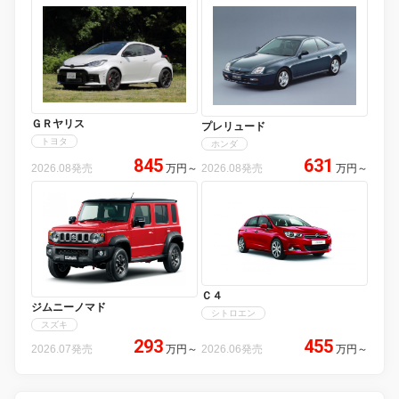
ＧＲヤリス
プレリュード
トヨタ
ホンダ
845
631
2026.08発売
万円
～
2026.08発売
万円
～
Ｃ４
ジムニーノマド
シトロエン
スズキ
293
455
2026.07発売
万円
～
2026.06発売
万円
～