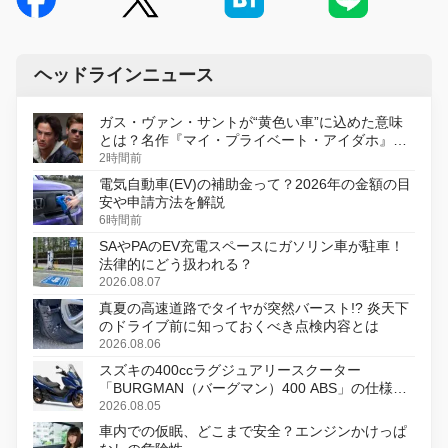
ヘッドラインニュース
ガス・ヴァン・サントが“黄色い車”に込めた意味
とは？名作『マイ・プライベート・アイダホ』が
初のデジタルリマスター版で復活
2時間前
電気自動車(EV)の補助金って？2026年の金額の目
安や申請方法を解説
6時間前
SAやPAのEV充電スペースにガソリン車が駐車！
法律的にどう扱われる？
2026.08.07
真夏の高速道路でタイヤが突然バースト!? 炎天下
のドライブ前に知っておくべき点検内容とは
2026.08.06
スズキの400ccラグジュアリースクーター
「BURGMAN（バーグマン）400 ABS」の仕様を
変更し、8月18日に発売
2026.08.05
車内での仮眠、どこまで安全？エンジンかけっぱ