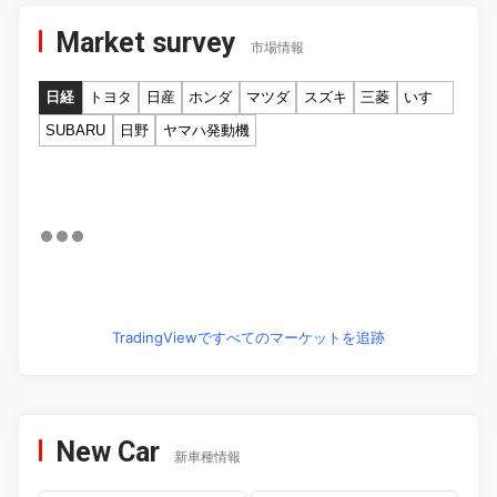
Market survey
市場情報
日経
トヨタ
日産
ホンダ
マツダ
スズキ
三菱
いすゞ
SUBARU
日野
ヤマハ発動機
TradingViewですべてのマーケットを追跡
New Car
新車種情報