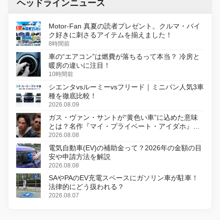
ヘッドラインニュース
Motor-Fan 真夏の読者プレゼント。クルマ・バイ
ク好きに刺さるアイテムを揃えました！
8時間前
車の“エアコン”は燃費が落ちるって本当？ 冷房と
暖房の違いに注目！
10時間前
シエンタvsルーミーvsフリード｜ミニバン人気3車
種を徹底比較！
2026.08.09
ガス・ヴァン・サントが“黄色い車”に込めた意味
とは？名作『マイ・プライベート・アイダホ』が
初のデジタルリマスター版で復活
2026.08.08
電気自動車(EV)の補助金って？2026年の金額の目
安や申請方法を解説
2026.08.08
SAやPAのEV充電スペースにガソリン車が駐車！
法律的にどう扱われる？
2026.08.07