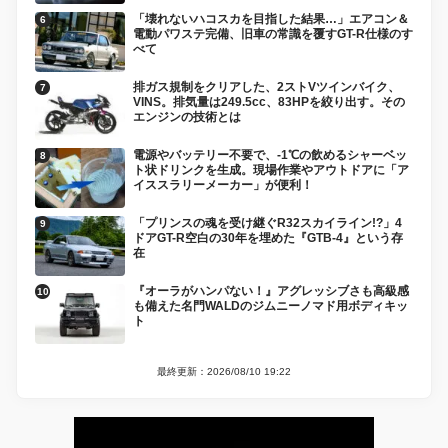
「壊れないハコスカを目指した結果…」エアコン＆
電動パワステ完備、旧車の常識を覆すGT-R仕様のす
べて
排ガス規制をクリアした、2ストVツインバイク、
VINS。排気量は249.5cc、83HPを絞り出す。その
エンジンの技術とは
電源やバッテリー不要で、-1℃の飲めるシャーベッ
ト状ドリンクを生成。現場作業やアウトドアに「ア
イススラリーメーカー」が便利！
「プリンスの魂を受け継ぐR32スカイライン!?」4
ドアGT-R空白の30年を埋めた『GTB-4』という存
在
『オーラがハンパない！』アグレッシブさも高級感
も備えた名門WALDのジムニーノマド用ボディキッ
ト
最終更新：2026/08/10 19:22