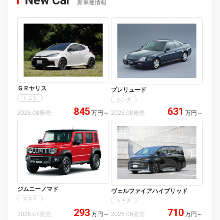
New Car
新車種情報
ＧＲヤリス
プレリュード
トヨタ
ホンダ
845
631
2026.08発売
万円
～
2026.08発売
万円
～
ジムニーノマド
ヴェルファイアハイブリッド
スズキ
トヨタ
293
710
2026.07発売
万円
～
2026.06発売
万円
～