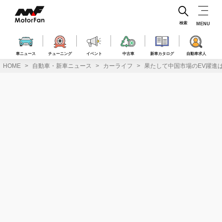
コ
ン
テ
検索
MENU
ン
ツ
へ
車ニュース
チューニング
イベント
中古車
新車カタログ
自動車求人
ス
HOME
自動車・新車ニュース
カーライフ
果たして中国市場のEV躍進
キ
ッ
プ