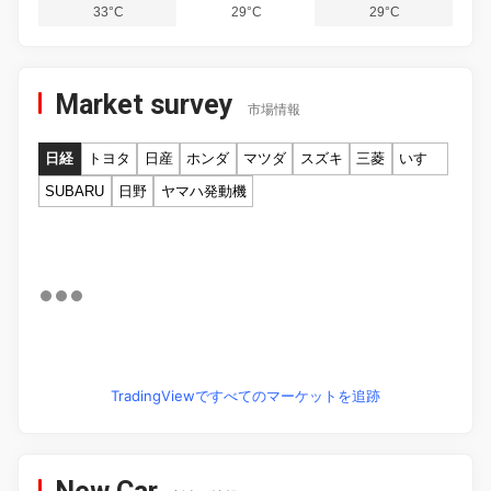
33°C
29°C
29°C
Market survey
市場情報
日経
トヨタ
日産
ホンダ
マツダ
スズキ
三菱
いすゞ
SUBARU
日野
ヤマハ発動機
TradingViewですべてのマーケットを追跡