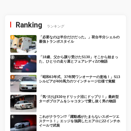
Ranking
ランキング
「必要なのは半分だけだった。」荷台半分シェルの
最強トランポスタイル
「18歳、父から譲り受けたS130」そこから始まっ
た、ひとりの走り屋とフェアレディZの物語
「昭和63年式、37年間ワンオーナーの意地！」S13
シルビアが400馬力のツインチャージ仕様で覚醒
「気づけば430セドリック沼にドップリ！」最終型
ターボブロアムをシャコタンで愛し抜く男の物語
これがクラウン!?「躍動感がたまらないスポーツエ
ステート！」エッジを強調したエアロに22インチホ
イールで武装