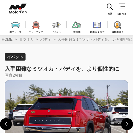
コ
ン
テ
検索
MENU
ン
ツ
へ
車ニュース
チューニング
イベント
中古車
新車カタログ
自動車求人
ス
HOME
ミツオカ
バディ
入手困難なミツオカ・バディを、より個性的に
キ
ッ
プ
イベント
入手困難なミツオカ・バディを、より個性的に
写真2枚目