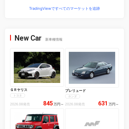
TradingViewですべてのマーケットを追跡
New Car
新車種情報
ＧＲヤリス
プレリュード
トヨタ
ホンダ
845
631
2026.08発売
万円
～
2026.08発売
万円
～