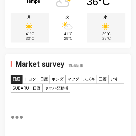
36°C
Tempe
月
火
水
41°C
41°C
39°C
33°C
29°C
29°C
Market survey
市場情報
日経
トヨタ
日産
ホンダ
マツダ
スズキ
三菱
いすゞ
SUBARU
日野
ヤマハ発動機