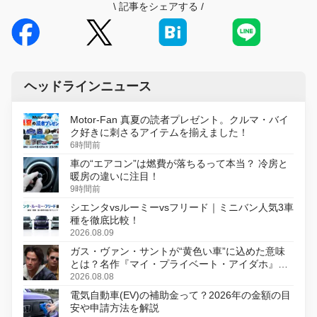
\
記事をシェアする
/
ヘッドラインニュース
Motor-Fan 真夏の読者プレゼント。クルマ・バイ
ク好きに刺さるアイテムを揃えました！
6時間前
車の“エアコン”は燃費が落ちるって本当？ 冷房と
暖房の違いに注目！
9時間前
シエンタvsルーミーvsフリード｜ミニバン人気3車
種を徹底比較！
2026.08.09
ガス・ヴァン・サントが“黄色い車”に込めた意味
とは？名作『マイ・プライベート・アイダホ』が
初のデジタルリマスター版で復活
2026.08.08
電気自動車(EV)の補助金って？2026年の金額の目
安や申請方法を解説