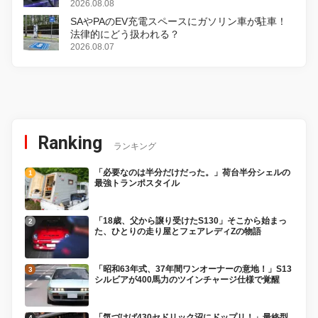
2026.08.08
SAやPAのEV充電スペースにガソリン車が駐車！
法律的にどう扱われる？
2026.08.07
Ranking
ランキング
「必要なのは半分だけだった。」荷台半分シェルの
最強トランポスタイル
「18歳、父から譲り受けたS130」そこから始まっ
た、ひとりの走り屋とフェアレディZの物語
「昭和63年式、37年間ワンオーナーの意地！」S13
シルビアが400馬力のツインチャージ仕様で覚醒
「気づけば430セドリック沼にドップリ！」最終型