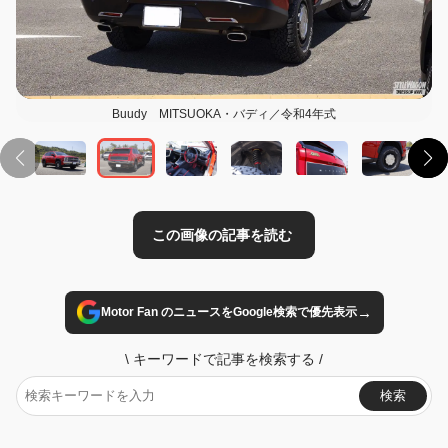
Buudy MITSUOKA・バディ／令和4年式
この画像の記事を読む
→
Motor Fan のニュースをGoogle検索で優先表示
\
キーワードで記事を検索する
/
検索