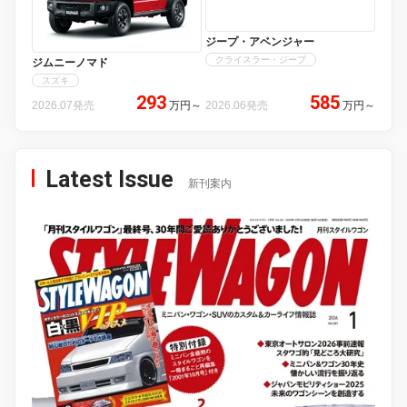
ジープ・アベンジャー
クライスラー・ジープ
ジムニーノマド
スズキ
293
585
2026.07発売
万円
～
2026.06発売
万円
～
Latest Issue
新刊案内