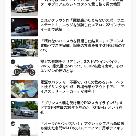
ターボブロアムをシャコタンで愛し抜く男の物語
これがクラウン!?「躍動感がたまらないスポーツエ
ステート！」エッジを強調したエアロに22インチホ
イールで武装
「壊れないハコスカを目指した結果…」エアコン＆
電動パワステ完備、旧車の常識を覆すGT-R仕様のす
べて
排ガス規制をクリアした、2ストVツインバイク、
VINS。排気量は249.5cc、83HPを絞り出す。その
エンジンの技術とは
電源やバッテリー不要で、-1℃の飲めるシャーベッ
ト状ドリンクを生成。現場作業やアウトドアに「ア
イススラリーメーカー」が便利！
「プリンスの魂を受け継ぐR32スカイライン!?」4
ドアGT-R空白の30年を埋めた『GTB-4』という存
在
『オーラがハンパない！』アグレッシブさも高級感
も備えた名門WALDのジムニーノマド用ボディキッ
ト