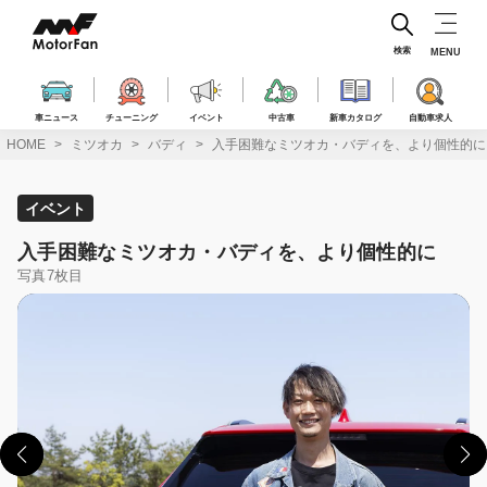
コ
ン
テ
検索
MENU
ン
ツ
へ
車ニュース
チューニング
イベント
中古車
新車カタログ
自動車求人
ス
HOME
ミツオカ
バディ
入手困難なミツオカ・バディを、より個性的に
キ
ッ
プ
イベント
入手困難なミツオカ・バディを、より個性的に
写真7枚目