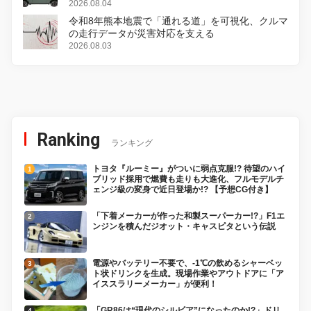
2026.08.04
令和8年熊本地震で「通れる道」を可視化、クルマ
の走行データが災害対応を支える
2026.08.03
Ranking
ランキング
トヨタ『ルーミー』がついに弱点克服!? 待望のハイ
ブリッド採用で燃費も走りも大進化、フルモデルチ
ェンジ級の変身で近日登場か!? 【予想CG付き】
「下着メーカーが作った和製スーパーカー!?」F1エ
ンジンを積んだジオット・キャスピタという伝説
電源やバッテリー不要で、-1℃の飲めるシャーベッ
ト状ドリンクを生成。現場作業やアウトドアに「ア
イススラリーメーカー」が便利！
「GR86は“現代のシルビア”になったのか!?」ドリ