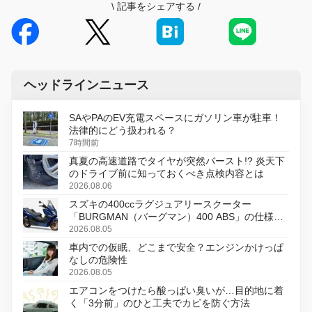
\
記事をシェアする
/
ヘッドラインニュース
SAやPAのEV充電スペースにガソリン車が駐車！
法律的にどう扱われる？
7時間前
真夏の高速道路でタイヤが突然バースト!? 炎天下
のドライブ前に知っておくべき点検内容とは
2026.08.06
スズキの400ccラグジュアリースクーター
「BURGMAN（バーグマン）400 ABS」の仕様を
変更し、8月18日に発売
2026.08.05
車内での仮眠、どこまで安全？エンジンかけっぱ
なしの危険性
2026.08.05
エアコンをつけたら酸っぱい臭いが…目的地に着
く「3分前」のひと工夫でカビを防ぐ方法