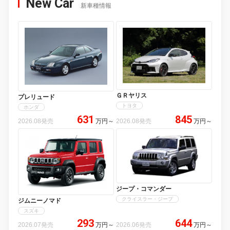
New Car
新車種情報
ＧＲヤリス
プレリュード
トヨタ
ホンダ
631
845
2026.08発売
万円
～
2026.08発売
万円
～
ジープ・コマンダー
クライスラー・ジープ
ジムニーノマド
スズキ
293
644
2026.07発売
万円
～
2026.06発売
万円
～