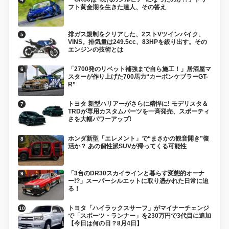
フト黄金期を生きた達人、その答え
排ガス規制をクリアした、2ストVツインバイク、
VINS。排気量は249.5cc、83HPを絞り出す。その
エンジンの技術とは
「2700発のリベット補強まで自ら施工！」居酒屋マ
スターが作り上げた700馬力“カーボンケブラーGT-
R”
トヨタ 新型ハリアーがさらに精悍に! モデリスタ＆
TRDが専用カスタムパーツを一斉発売、スポーティ
さを大幅パワーアップ!
ホンダ新型「エレメント」で“まさかの観音開き”復
活か？ あの個性派SUVが帰ってくる可能性
「3台のDR30スカイラインと暮らす変態的オーナ
ー!?」スーパーシルエットに取り憑かれた日常に迫
る！
トヨタ「ハイラックスサーフ」がマイナーチェンジ
で「スポーツ・ランナー」を230万円で3代目に追加
【今日は何の日？8月4日】