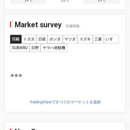
24°C
23°C
23°C
Market survey
市場情報
日経
トヨタ
日産
ホンダ
マツダ
スズキ
三菱
いすゞ
SUBARU
日野
ヤマハ発動機
TradingViewですべてのマーケットを追跡