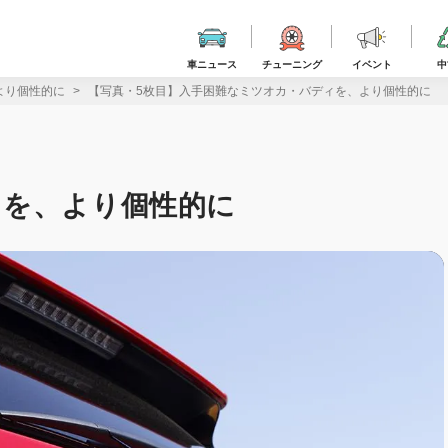
車ニュース
チューニング
イベント
中
より個性的に
【写真・5枚目】入手困難なミツオカ・バディを、より個性的に
ィを、より個性的に