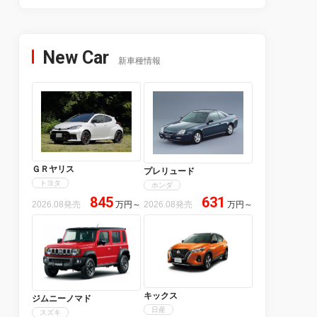
New Car
新車種情報
ＧＲヤリス
プレリュード
トヨタ
ホンダ
845
631
2026.08発売
万円
～
2026.08発売
万円
～
キックス
ジムニーノマド
日産
スズキ