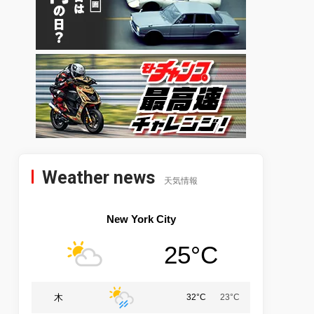
Weather news
天気情報
New York City
25°C
木
32°C
23°C