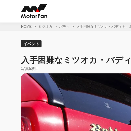
コ
ン
テ
ン
ツ
HOME
ミツオカ
バディ
入手困難なミツオカ・バディを、
へ
ス
キ
イベント
ッ
プ
入手困難なミツオカ・バデ
写真5枚目