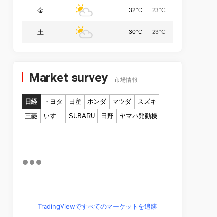
金
32°C
23°C
土
30°C
23°C
Market survey
市場情報
日経
トヨタ
日産
ホンダ
マツダ
スズキ
三菱
いすゞ
SUBARU
日野
ヤマハ発動機
TradingViewですべてのマーケットを追跡