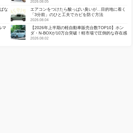
更し、8月18日に発売
2026.08.05
ぱな
エアコンをつけたら酸っぱい臭いが…目的地に着く
「3分前」のひと工夫でカビを防ぐ方法
2026.08.04
ルマ
【2026年上半期の軽自動車販売台数TOP10】ホン
ダ・N-BOXが10万台突破！軽市場で圧倒的な存在感
2026.08.02