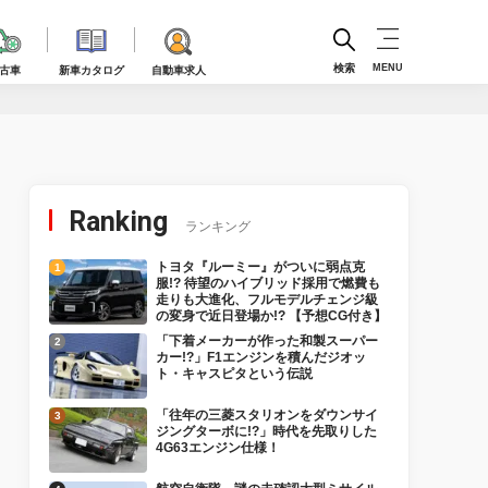
検索
MENU
古車
新車カタログ
自動車求人
Ranking
ランキング
トヨタ『ルーミー』がついに弱点克
服!? 待望のハイブリッド採用で燃費も
走りも大進化、フルモデルチェンジ級
の変身で近日登場か!? 【予想CG付き】
「下着メーカーが作った和製スーパー
カー!?」F1エンジンを積んだジオッ
ト・キャスピタという伝説
「往年の三菱スタリオンをダウンサイ
ジングターボに!?」時代を先取りした
4G63エンジン仕様！