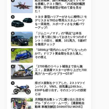
航空自衛隊、謎の未確認大型ミサイル
を搭載しテスト飛行。「25式地対艦誘
導弾」空中発射型が初めて姿を見せ
た！
トヨタ 新型ハリアーがさらに精悍に! モ
デリスタ＆TRDが専用カスタムパーツ
を一斉発売、スポーティさを大幅パワ
ーアップ!
「ジムニーノマド」の“弱点”は本当
か？ 買う前に知っておきたい5つのポイ
ント！小回り、燃費、101馬力、5速MT
を徹底チェック
「GR86は“現代のシルビア”になったの
か!?」ドリフト黄金期を生きた達人、
その答え
「2700発のリベット補強まで自ら施
工！」居酒屋マスターが作り上げた700
馬力“カーボンケブラーGT-R”
排ガス規制をクリアした、2ストVツイ
ンバイク、VINS。排気量は249.5cc、
83HPを絞り出す。そのエンジンの技術
とは
月間販売台数トップに躍り出た注目モ
デル「ダイハツ・ムーヴ」【最新軽自
動車 車種別解説 DAIHATSU MOVE】