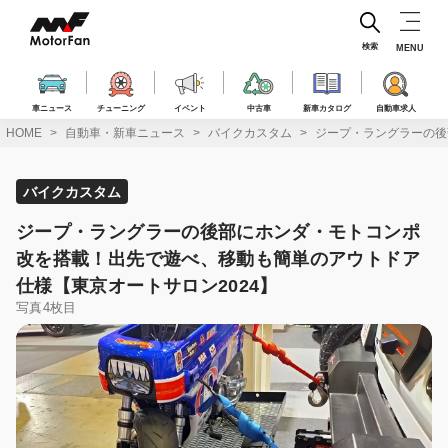
コ
ン
テ
検索
MENU
ン
ツ
へ
車ニュース
チューニング
イベント
中古車
新車カタログ
自動車求人
ス
HOME
自動車・新車ニュース
バイクカスタム
ジープ・ラングラーの後
キ
ッ
プ
バイクカスタム
ジープ・ラングラーの後部にホンダ・モトコンポ
改を搭載！出先で遊べ、移動も簡単のアウトドア
仕様【東京オートサロン2024】
写真4枚目