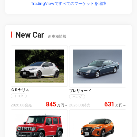
TradingViewですべてのマーケットを追跡
New Car
新車種情報
ＧＲヤリス
プレリュード
トヨタ
ホンダ
845
631
2026.08発売
万円
～
2026.08発売
万円
～