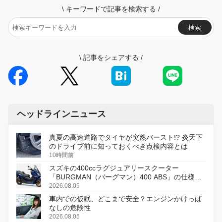
\
キーワードで記事を検索する
/
検索
\
記事をシェアする
/
ヘッドラインニュース
真夏の高速道路でタイヤが突然バースト!? 炎天下
のドライブ前に知っておくべき点検内容とは
10時間前
スズキの400ccラグジュアリースクーター
「BURGMAN（バーグマン）400 ABS」の仕様を
変更し、8月18日に発売
2026.08.05
車内での仮眠、どこまで安全？エンジンかけっぱ
なしの危険性
2026.08.05