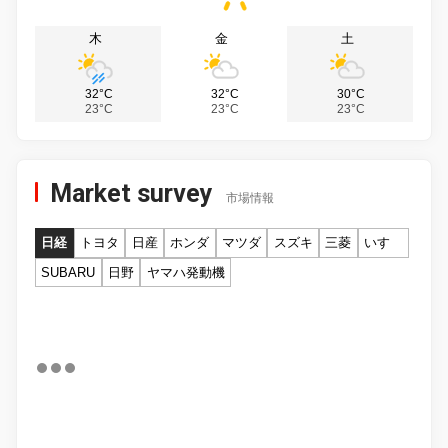
木
金
土
32°C
32°C
30°C
23°C
23°C
23°C
Market survey
市場情報
日経
トヨタ
日産
ホンダ
マツダ
スズキ
三菱
いすゞ
SUBARU
日野
ヤマハ発動機