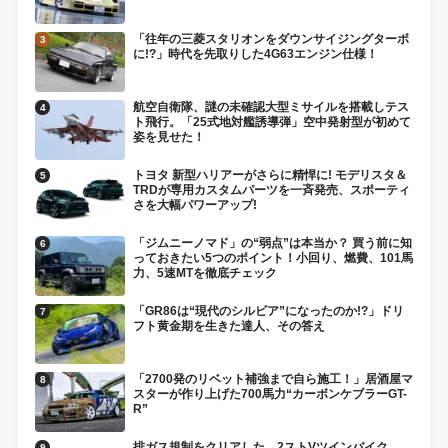
「往年の三菱スタリオンをダウンサイジングターボ
に!?」時代を先取りした4G63エンジン仕様！
航空自衛隊、謎の未確認大型ミサイルを搭載しテス
ト飛行。「25式地対艦誘導弾」空中発射型が初めて
姿を見せた！
トヨタ 新型ハリアーがさらに精悍に! モデリスタ＆
TRDが専用カスタムパーツを一斉発売、スポーティ
さを大幅パワーアップ!
「ジムニーノマド」の“弱点”は本当か？ 買う前に知
っておきたい5つのポイント！小回り、燃費、101馬
力、5速MTを徹底チェック
「GR86は“現代のシルビア”になったのか!?」ドリ
フト黄金期を生きた達人、その答え
「2700発のリベット補強まで自ら施工！」居酒屋マ
スターが作り上げた700馬力“カーボンケブラーGT-
R”
排ガス規制をクリアした、2ストVツインバイク、