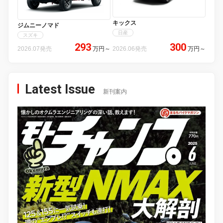
キックス
ジムニーノマド
日産
スズキ
293
300
2026.07発売
万円
～
2026.06発売
万円
～
Latest Issue
新刊案内