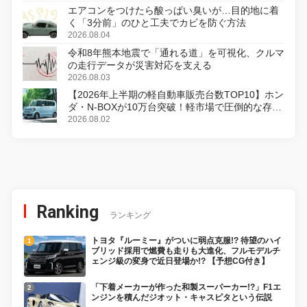
エアコンをつけたら酸っぱい臭いが…目的地に着
く「3分前」のひと工夫でカビを防ぐ方法
2026.08.04
令和8年熊本地震で「通れる道」を可視化、クルマ
の走行データが災害対応を支える
2026.08.03
【2026年上半期の軽自動車販売台数TOP10】ホン
ダ・N-BOXが10万台突破！軽市場で圧倒的な存在
感
2026.08.02
Ranking
ランキング
トヨタ『ルーミー』がついに弱点克服!? 待望のハイ
ブリッド採用で燃費も走りも大進化、フルモデルチ
ェンジ級の変身で近日登場か!? 【予想CG付き】
「下着メーカーが作った和製スーパーカー!?」F1エ
ンジンを積んだジオット・キャスピタという伝説