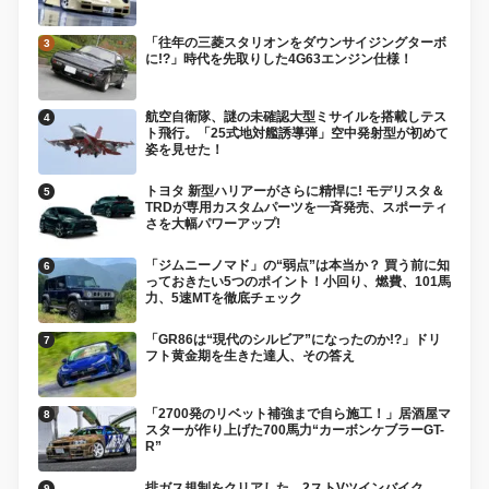
「往年の三菱スタリオンをダウンサイジングターボ
に!?」時代を先取りした4G63エンジン仕様！
航空自衛隊、謎の未確認大型ミサイルを搭載しテス
ト飛行。「25式地対艦誘導弾」空中発射型が初めて
姿を見せた！
トヨタ 新型ハリアーがさらに精悍に! モデリスタ＆
TRDが専用カスタムパーツを一斉発売、スポーティ
さを大幅パワーアップ!
「ジムニーノマド」の“弱点”は本当か？ 買う前に知
っておきたい5つのポイント！小回り、燃費、101馬
力、5速MTを徹底チェック
「GR86は“現代のシルビア”になったのか!?」ドリ
フト黄金期を生きた達人、その答え
「2700発のリベット補強まで自ら施工！」居酒屋マ
スターが作り上げた700馬力“カーボンケブラーGT-
R”
排ガス規制をクリアした、2ストVツインバイク、