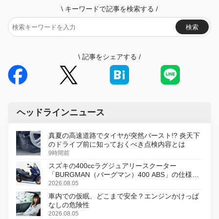
\
キーワードで記事を検索する
/
検索
\
記事をシェアする
/
ヘッドラインニュース
真夏の高速道路でタイヤが突然バースト!? 炎天下
のドライブ前に知っておくべき点検内容とは
9時間前
スズキの400ccラグジュアリースクーター
「BURGMAN（バーグマン）400 ABS」の仕様を
変更し、8月18日に発売
2026.08.05
車内での仮眠、どこまで安全？エンジンかけっぱ
なしの危険性
2026.08.05