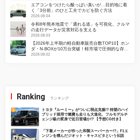
エアコンをつけたら酸っぱい臭いが…目的地に着
く「3分前」のひと工夫でカビを防ぐ方法
2026.08.04
令和8年熊本地震で「通れる道」を可視化、クルマ
の走行データが災害対応を支える
2026.08.03
【2026年上半期の軽自動車販売台数TOP10】ホン
ダ・N-BOXが10万台突破！軽市場で圧倒的な存在
感
2026.08.02
Ranking
ランキング
トヨタ『ルーミー』がついに弱点克服!? 待望のハイ
ブリッド採用で燃費も走りも大進化、フルモデルチ
ェンジ級の変身で近日登場か!? 【予想CG付き】
「下着メーカーが作った和製スーパーカー!?」F1エ
ンジンを積んだジオット・キャスピタという伝説