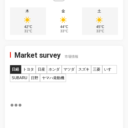
木
金
土
42°C
44°C
45°C
31°C
33°C
33°C
Market survey
市場情報
日経
トヨタ
日産
ホンダ
マツダ
スズキ
三菱
いすゞ
SUBARU
日野
ヤマハ発動機