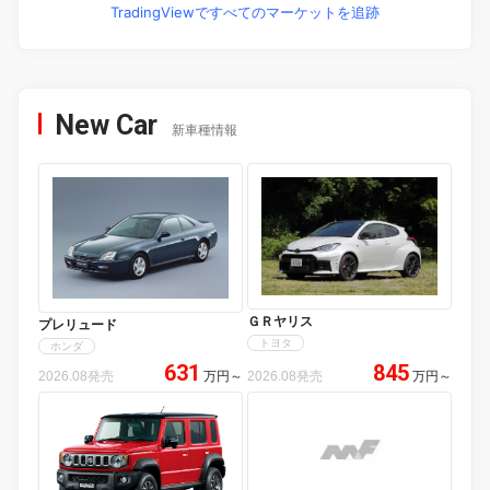
TradingViewですべてのマーケットを追跡
New Car
新車種情報
ＧＲヤリス
プレリュード
トヨタ
ホンダ
631
845
2026.08発売
万円
～
2026.08発売
万円
～