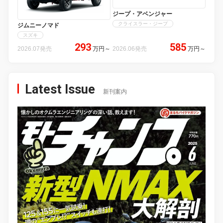
ジープ・アベンジャー
クライスラー・ジープ
ジムニーノマド
スズキ
293
585
2026.07発売
万円
～
2026.06発売
万円
～
Latest Issue
新刊案内