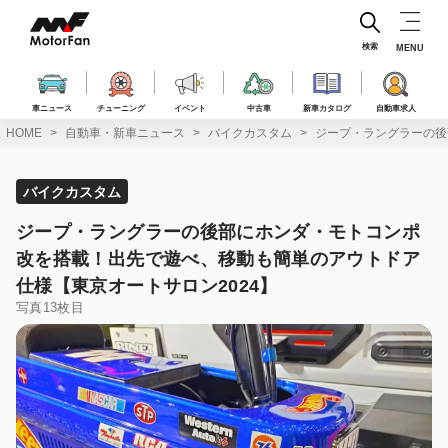
コ
ン
テ
検索
MENU
ン
ツ
へ
車ニュース
チューニング
イベント
中古車
新車カタログ
自動車求人
ス
HOME
自動車・新車ニュース
バイクカスタム
ジープ・ラングラーの後
キ
ッ
プ
バイクカスタム
ジープ・ラングラーの後部にホンダ・モトコンポ
改を搭載！出先で遊べ、移動も簡単のアウトドア
仕様【東京オートサロン2024】
写真13枚目