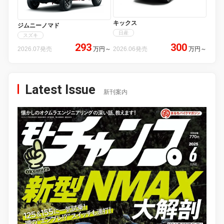
キックス
ジムニーノマド
日産
スズキ
293
300
2026.07発売
万円
～
2026.06発売
万円
～
Latest Issue
新刊案内