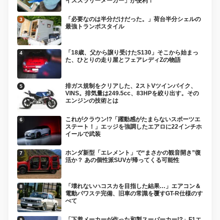
イススラリーメーカー」が便利！
「必要なのは半分だけだった。」荷台半分シェルの
最強トランポスタイル
「18歳、父から譲り受けたS130」そこから始まっ
た、ひとりの走り屋とフェアレディZの物語
排ガス規制をクリアした、2ストVツインバイク、
VINS。排気量は249.5cc、83HPを絞り出す。その
エンジンの技術とは
これがクラウン!?「躍動感がたまらないスポーツエ
ステート！」エッジを強調したエアロに22インチホ
イールで武装
ホンダ新型「エレメント」で“まさかの観音開き”復
活か？ あの個性派SUVが帰ってくる可能性
「壊れないハコスカを目指した結果…」エアコン＆
電動パワステ完備、旧車の常識を覆すGT-R仕様のす
べて
「下着メーカーが作った和製スーパーカー!?」F1エ