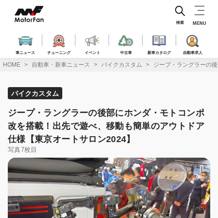
コ
ン
テ
検索
MENU
ン
ツ
へ
車ニュース
チューニング
イベント
中古車
新車カタログ
自動車求人
ス
HOME
自動車・新車ニュース
バイクカスタム
ジープ・ラングラーの後
キ
ッ
プ
バイクカスタム
ジープ・ラングラーの後部にホンダ・モトコンポ
改を搭載！出先で遊べ、移動も簡単のアウトドア
仕様【東京オートサロン2024】
写真7枚目