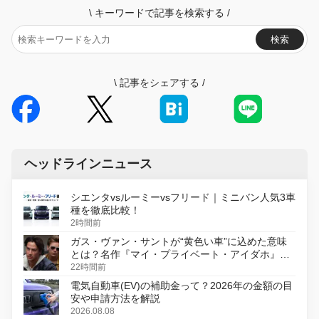
\
キーワードで記事を検索する
/
検索
\
記事をシェアする
/
ヘッドラインニュース
シエンタvsルーミーvsフリード｜ミニバン人気3車
種を徹底比較！
2時間前
ガス・ヴァン・サントが“黄色い車”に込めた意味
とは？名作『マイ・プライベート・アイダホ』が
初のデジタルリマスター版で復活
22時間前
電気自動車(EV)の補助金って？2026年の金額の目
安や申請方法を解説
2026.08.08