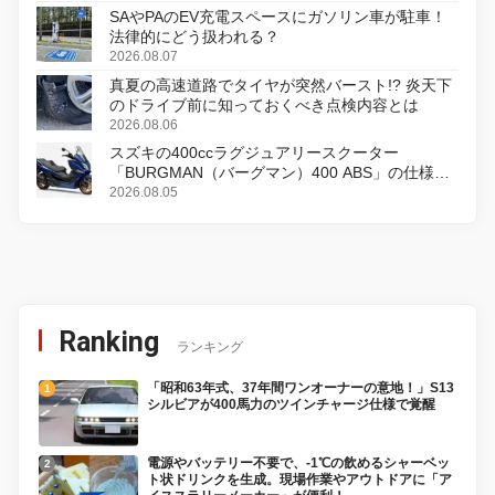
SAやPAのEV充電スペースにガソリン車が駐車！
法律的にどう扱われる？
2026.08.07
真夏の高速道路でタイヤが突然バースト!? 炎天下
のドライブ前に知っておくべき点検内容とは
2026.08.06
スズキの400ccラグジュアリースクーター
「BURGMAN（バーグマン）400 ABS」の仕様を
変更し、8月18日に発売
2026.08.05
Ranking
ランキング
「昭和63年式、37年間ワンオーナーの意地！」S13
シルビアが400馬力のツインチャージ仕様で覚醒
電源やバッテリー不要で、-1℃の飲めるシャーベッ
ト状ドリンクを生成。現場作業やアウトドアに「ア