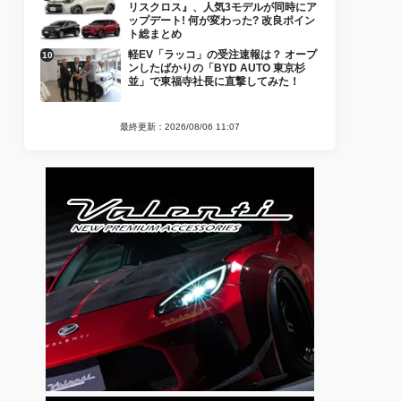
リスクロス』、人気3モデルが同時にア
ップデート! 何が変わった? 改良ポイン
ト総まとめ
軽EV「ラッコ」の受注速報は？ オープ
ンしたばかりの「BYD AUTO 東京杉
並」で東福寺社長に直撃してみた！
最終更新：2026/08/06 11:07