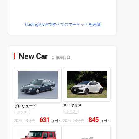
TradingViewですべてのマーケットを追跡
New Car
新車種情報
ＧＲヤリス
プレリュード
トヨタ
ホンダ
631
845
2026.08発売
万円
～
2026.08発売
万円
～