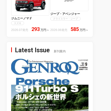
ジープ・アベンジャー
ジムニーノマド
クライスラー・ジープ
スズキ
293
585
2026.07発売
万円
～
2026.06発売
万円
～
Latest Issue
新刊案内