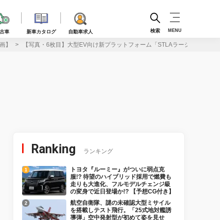
検索
MENU
古車
新車カタログ
自動車求人
動画】
【写真・6枚目】大型EV向け新プラットフォーム「STLAラージ」をステ
Ranking
ランキング
トヨタ『ルーミー』がついに弱点克
服!? 待望のハイブリッド採用で燃費も
走りも大進化、フルモデルチェンジ級
の変身で近日登場か!? 【予想CG付き】
航空自衛隊、謎の未確認大型ミサイル
を搭載しテスト飛行。「25式地対艦誘
導弾」空中発射型が初めて姿を見せ