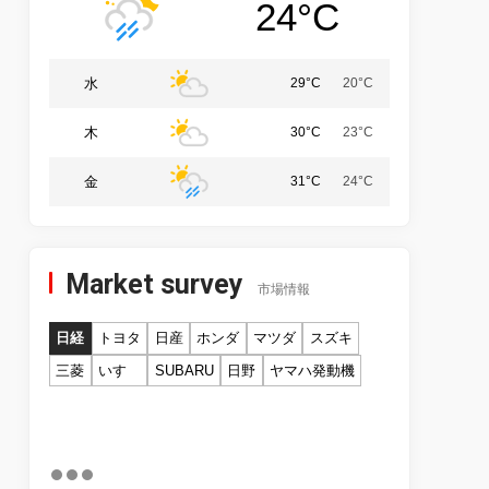
24°C
水
29°C
20°C
木
30°C
23°C
金
31°C
24°C
Market survey
市場情報
日経
トヨタ
日産
ホンダ
マツダ
スズキ
三菱
いすゞ
SUBARU
日野
ヤマハ発動機