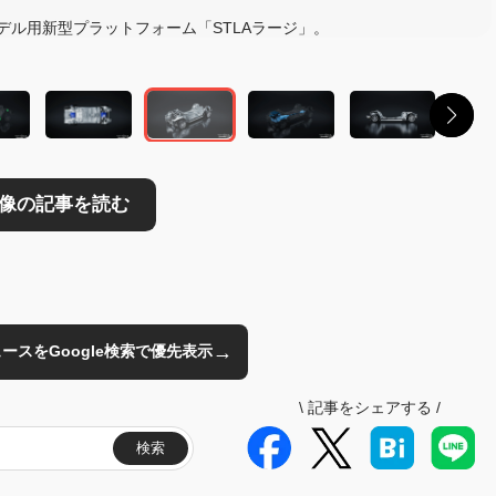
読む
デル用新型プラットフォーム「STLAラージ」。
→
のニュースをGoogle検索で優先表示
\
記事をシェアする
/
検索