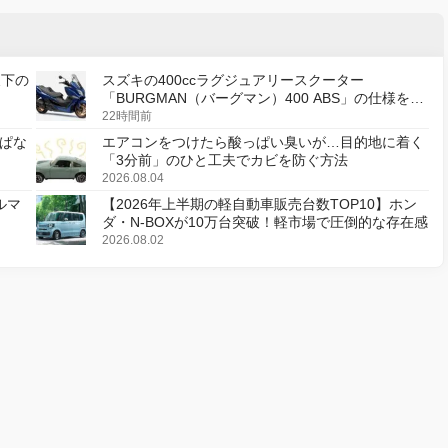
天下の
スズキの400ccラグジュアリースクーター
「BURGMAN（バーグマン）400 ABS」の仕様を変
更し、8月18日に発売
22時間前
ぱな
エアコンをつけたら酸っぱい臭いが…目的地に着く
「3分前」のひと工夫でカビを防ぐ方法
2026.08.04
ルマ
【2026年上半期の軽自動車販売台数TOP10】ホン
ダ・N-BOXが10万台突破！軽市場で圧倒的な存在感
2026.08.02