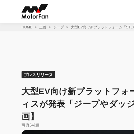
コ
ン
テ
ン
ツ
HOME
三菱
ジープ
大型EV向け新プラットフォーム「ST
へ
ス
キ
ッ
プ
プレスリリース
大型EV向け新プラットフォ
ィスが発表「ジープやダッジ
画】
写真6枚目