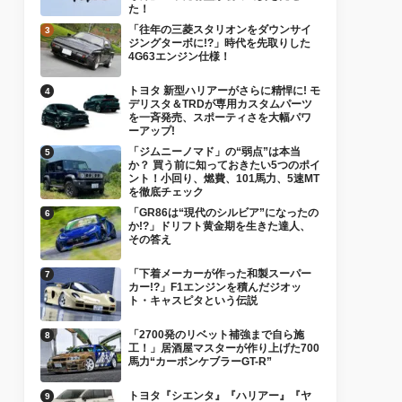
た！
「往年の三菱スタリオンをダウンサイ
ジングターボに!?」時代を先取りした
4G63エンジン仕様！
トヨタ 新型ハリアーがさらに精悍に! モ
デリスタ＆TRDが専用カスタムパーツ
を一斉発売、スポーティさを大幅パワ
ーアップ!
「ジムニーノマド」の“弱点”は本当
か？ 買う前に知っておきたい5つのポイ
ント！小回り、燃費、101馬力、5速MT
を徹底チェック
「GR86は“現代のシルビア”になったの
か!?」ドリフト黄金期を生きた達人、
その答え
「下着メーカーが作った和製スーパー
カー!?」F1エンジンを積んだジオッ
ト・キャスピタという伝説
「2700発のリベット補強まで自ら施
工！」居酒屋マスターが作り上げた700
馬力“カーボンケブラーGT-R”
トヨタ『シエンタ』『ハリアー』『ヤ