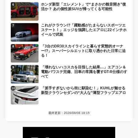
ホンダ新型「エレメント」で“まさかの観音開き”復
活か？ あの個性派SUVが帰ってくる可能性
これがクラウン!?「躍動感がたまらないスポーツエ
ステート！」エッジを強調したエアロに22インチホ
イールで武装
「3台のDR30スカイラインと暮らす変態的オーナ
ー!?」スーパーシルエットに取り憑かれた日常に迫
る！
「壊れないハコスカを目指した結果…」エアコン＆
電動パワステ完備、旧車の常識を覆すGT-R仕様のす
べて
「派手すぎないから街に馴染む！」KUHLが魅せる
新型クラウンセダンの“大人な”薄型フラップエアロ
最終更新：2026/08/08 19:15