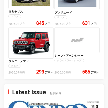
ＧＲヤリス
プレリュード
トヨタ
ホンダ
845
631
2026.08発売
万円
～
2026.08発売
万円
～
ジープ・アベンジャー
クライスラー・ジープ
ジムニーノマド
スズキ
293
585
2026.07発売
万円
～
2026.06発売
万円
～
Latest Issue
新刊案内