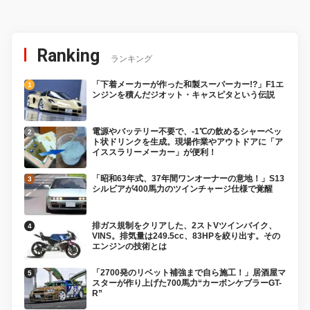
Ranking
ランキング
「下着メーカーが作った和製スーパーカー!?」F1エ
ンジンを積んだジオット・キャスピタという伝説
電源やバッテリー不要で、-1℃の飲めるシャーベッ
ト状ドリンクを生成。現場作業やアウトドアに「ア
イススラリーメーカー」が便利！
「昭和63年式、37年間ワンオーナーの意地！」S13
シルビアが400馬力のツインチャージ仕様で覚醒
排ガス規制をクリアした、2ストVツインバイク、
VINS。排気量は249.5cc、83HPを絞り出す。その
エンジンの技術とは
「2700発のリベット補強まで自ら施工！」居酒屋マ
スターが作り上げた700馬力“カーボンケブラーGT-
R”