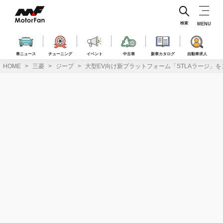
コ
ン
テ
検索
MENU
ン
ツ
へ
車ニュース
チューニング
イベント
中古車
新車カタログ
自動車求人
ス
HOME
三菱
ジープ
大型EV向け新プラットフォーム「STLAラージ」
キ
ッ
プ