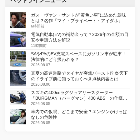
ヘッドラインニュース
ガス・ヴァン・サントが“黄色い車”に込めた意味
とは？名作『マイ・プライベート・アイダホ』が
初のデジタルリマスター版で復活
6時間前
電気自動車(EV)の補助金って？2026年の金額の目
安や申請方法を解説
11時間前
SAやPAのEV充電スペースにガソリン車が駐車！
法律的にどう扱われる？
2026.08.07
真夏の高速道路でタイヤが突然バースト!? 炎天下
のドライブ前に知っておくべき点検内容とは
2026.08.06
スズキの400ccラグジュアリースクーター
「BURGMAN（バーグマン）400 ABS」の仕様を
変更し、8月18日に発売
2026.08.05
車内での仮眠、どこまで安全？エンジンかけっぱ
なしの危険性
2026.08.05