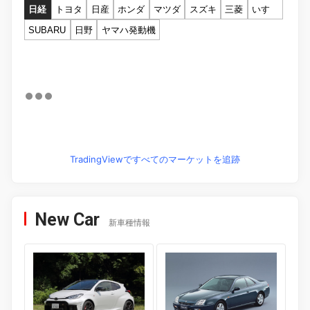
日経
トヨタ
日産
ホンダ
マツダ
スズキ
三菱
いすゞ
SUBARU
日野
ヤマハ発動機
TradingViewですべてのマーケットを追跡
New Car
新車種情報