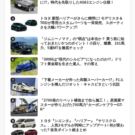
に!?」時代を先取りした4G63エンジン仕様！
トヨタ 新型ハリアーがさらに精悍に! モデリスタ＆
TRDが専用カスタムパーツを一斉発売、スポーティ
さを大幅パワーアップ!
「ジムニーノマド」の“弱点”は本当か？ 買う前に知
っておきたい5つのポイント！小回り、燃費、101馬
力、5速MTを徹底チェック
「GR86は“現代のシルビア”になったのか!?」ドリ
フト黄金期を生きた達人、その答え
「下着メーカーが作った和製スーパーカー!?」F1エ
ンジンを積んだジオット・キャスピタという伝説
「2700発のリベット補強まで自ら施工！」居酒屋マ
スターが作り上げた700馬力“カーボンケブラーGT-
R”
トヨタ『シエンタ』『ハリアー』『ヤリスクロ
ス』、人気3モデルが同時にアップデート! 何が変わ
った? 改良ポイント総まとめ