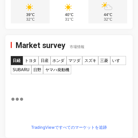
39°C
40°C
44°C
32°C
31°C
32°C
Market survey
市場情報
日経
トヨタ
日産
ホンダ
マツダ
スズキ
三菱
いすゞ
SUBARU
日野
ヤマハ発動機
TradingViewですべてのマーケットを追跡