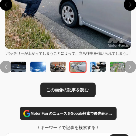
この画像の記事を読む
バッテリーが上がってしまうことによって、立ち往生を強いられてしまう。
→
Motor Fan のニュースをGoogle検索で優先表示
\
キーワードで記事を検索する
/