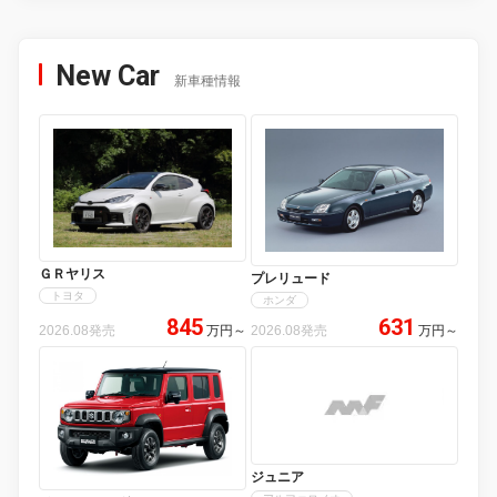
New Car
新車種情報
ＧＲヤリス
プレリュード
トヨタ
ホンダ
845
631
2026.08発売
万円
～
2026.08発売
万円
～
ジュニア