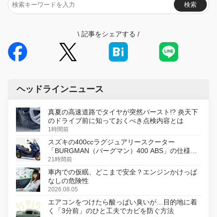
検索
\
記事をシェアする
/
ヘッドラインニュース
真夏の高速道路でタイヤが突然バースト!? 炎天下
のドライブ前に知っておくべき点検内容とは
1時間前
スズキの400ccラグジュアリースクーター
「BURGMAN（バーグマン）400 ABS」の仕様を
変更し、8月18日に発売
21時間前
車内での仮眠、どこまで安全？エンジンかけっぱ
なしの危険性
2026.08.05
エアコンをつけたら酸っぱい臭いが…目的地に着
く「3分前」のひと工夫でカビを防ぐ方法