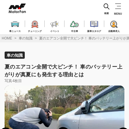
コ
ン
テ
検索
MENU
ン
ツ
へ
車ニュース
チューニング
イベント
中古車
新車カタログ
自動車求人
ス
HOME
車の知識
夏のエアコン全開で大ピンチ！ 車のバッテリー上がりが
キ
ッ
プ
車の知識
夏のエアコン全開で大ピンチ！ 車のバッテリー上
がりが真夏にも発生する理由とは
写真4枚目