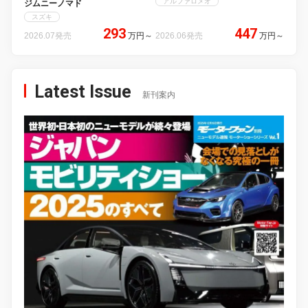
アルファロメオ
ジムニーノマド
スズキ
293
447
2026.07発売
万円
～
2026.06発売
万円
～
Latest Issue
新刊案内