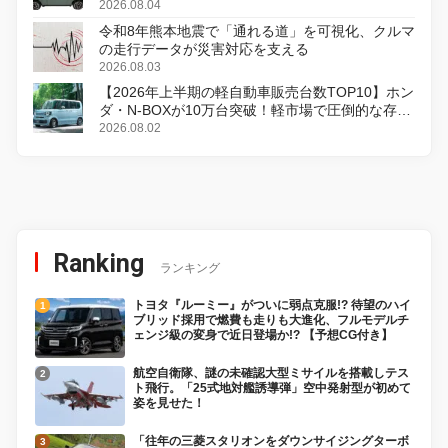
2026.08.04
令和8年熊本地震で「通れる道」を可視化、クルマ
の走行データが災害対応を支える
2026.08.03
【2026年上半期の軽自動車販売台数TOP10】ホン
ダ・N-BOXが10万台突破！軽市場で圧倒的な存在
感
2026.08.02
Ranking
ランキング
トヨタ『ルーミー』がついに弱点克服!? 待望のハイ
ブリッド採用で燃費も走りも大進化、フルモデルチ
ェンジ級の変身で近日登場か!? 【予想CG付き】
航空自衛隊、謎の未確認大型ミサイルを搭載しテス
ト飛行。「25式地対艦誘導弾」空中発射型が初めて
姿を見せた！
「往年の三菱スタリオンをダウンサイジングターボ